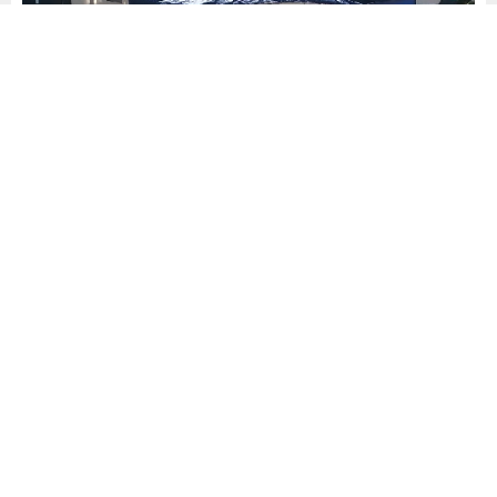
Yayınlama: 07.07.2026
A
A
+
-
0
“İlk İşe Giriş Tarihimiz Sigorta
Başlangıcı Sayılsın”