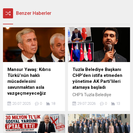
Benzer Haberler
Mansur Yavaş: Kıbrıs
Tuzla Belediye Başkanı
Türkü’nün haklı
CHP’den istifa etmeden
mücadelesini
yönetime AK Parti’lileri
savunmaktan asla
atamaya başladı
vazgeçmeyeceğiz
CHP'li Tuzla Belediye
Yavaş, 20 Temmuz 1974’te
Başkanı Eren Ali Bingöl'ün
20.07.2025
0
18
29.07.2026
0
13
gerçekleştirilen Kıbrıs Barış
AKP'ye geçeceği yönündeki
Harekatı’nın 51. yıl dönümü
iddialar gündemdeki yerini
dolayısıyla yayımladığı
korurken, Bingöl'ün daha
mesajda şu ifadelere yer
parti değiştirmeden
verdi: “20 Temmuz 1974’te
belediyede kritik müdürlük