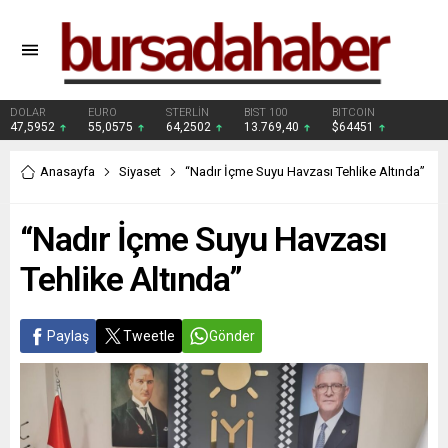
DOLAR
EURO
STERLİN
BIST 100
BITCOIN
47,5952
55,0575
64,2502
13.769,40
$64451
Anasayfa
Siyaset
“Nadır İçme Suyu Havzası Tehlike Altında”
“Nadır İçme Suyu Havzası
Tehlike Altında”
Paylaş
Tweetle
Gönder