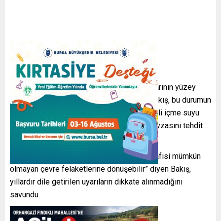
Özellikle yağışlı dönemlerde gübre sızıntılarının yüzey
sularına karışma riskinin arttığını belirten Bakış, bu durumun
Nadır Deresi üzerinden Orhangazi’nin önemli içme suyu
kaynaklarından biri olan Nadır içme suyu havzasını tehdit
edebileceğini söyledi.
“Bugün sessiz kalınan bu ihmaller, yarın telafisi mümkün
olmayan çevre felaketlerine dönüşebilir” diyen Bakış,
yıllardır dile getirilen uyarıların dikkate alınmadığını
savundu.