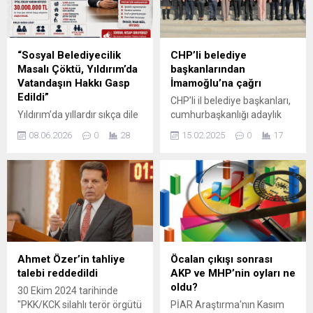
gerçekleştirilen Kıbrıs Barış
ve başkan yardımcılığı
Harekatı, barışa ve insan
koltuklarına AKP'li isimler
onuruna sahip çıkan bir
getirildi.
milletin ...
“Sosyal Belediyecilik
CHP’li belediye
Masalı Çöktü, Yıldırım’da
başkanlarından
Vatandaşın Hakkı Gasp
İmamoğlu’na çağrı
Edildi”
CHP’li il belediye başkanları,
Yıldırım’da yıllardır sıkça dile
cumhurbaşkanlığı adaylık
getirilen “sosyal
sürecinde Ekrem
08.06.2026
0
28
15.02.2025
0
17
belediyecilik” söylemi, İYİ
İmamoğlu’na destek
Parti Yıldırım İlçe Başkanı
vererek, onu aday olmaya
İsmail Seyis’e göre artık
davet etti.
sadece bir masaldan ibaret.
Seyis, Yıldırım Belediyesi’nin
tam 30 milyon liralık sosyal
yardım bütçesini iptal
etmesini, dar gelirli
vatandaşların ve ihtiyaç
Ahmet Özer’in tahliye
Öcalan çıkışı sonrası
sahiplerinin haklarının gasp
talebi reddedildi
AKP ve MHP’nin oyları ne
edilmesi olarak nitelendirdi.
oldu?
30 Ekim 2024 tarihinde
Seyis, yaptığı sert
"PKK/KCK silahlı terör örgütü
PİAR Araştırma'nın Kasım
açıklamada, “Yıldırım’da