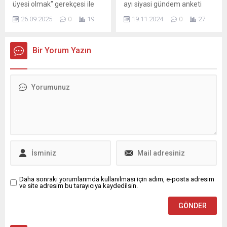
üyesi olmak" gerekçesi ile
ayı siyasi gündem anketi
reklam...
tutuklanan Esenyurt
sonuçları açıklandı.
26.09.2025
0
19
19.11.2024
0
27
Belediye Başkanı Ahmet
Kamuoyunun nabzını tutan
Özer'in avukatı, belediye
bu anket, siyasi partilerin
başkanı için yapılan tahliye
popülaritesi ve seçmen
Bir Yorum Yazın
talebinin İstanbul 1. Sulh
eğilimleri hakkında önemli
Ceza Hakimliği tarafından
veriler sunuyor. Detaylar için
reddedildiğini ...
tıklayın!
Daha sonraki yorumlarımda kullanılması için adım, e-posta adresim
ve site adresim bu tarayıcıya kaydedilsin.