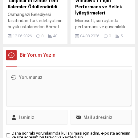
Tanpınar’ın İzinde Yeni
Windows 11 için
Tribünde Kolombiya işlemeli
Kalemler Ödüllendirildi
Performans ve Bellek
tişörtünü göstererek
İyileştirmeleri
Osmangazi Belediyesi
takımına destek veren
tarafından Türk edebiyatının
Microsoft, son aylarda
Calathes, maçın 0-0
büyük ustalarından Ahmet
performans ve güvenilirlik
bitmesine rağmen...
Hamdi Tanpınar’ın hatırasını
odağını güçlendirerek
12.06.2026
0
40
04.08.2026
0
5
yaşatmak ve yeni kalemleri
Windows 11 için yeni kalite
desteklemek amacıyla
iyileştirmeleri hazırladı.
düzenlenen 24. Ahmet
Şirketin planı, işletim
Bir Yorum Yazın
Hamdi Tanpınar Edebiyat
sisteminin temel iş akışlarını
Yarışması’nın ödülleri
daha pürüzsüz ve verimli
sahiplerini buldu. Bu yıl
hale getirmeye yönelik bir
makale dalında
dizi düzenlemeyi içeriyor. Bu
gerçekleştirilen yarışmanın
güncelleme paketi, özellikle
ödül töreni, edebiyat ve
bellek kullanımı ve Dosya
kültür dünyasının önemli
Gezgini performansına
isimlerini bir araya getirdi.
yönelik optimizasyonlara
Seyyid Usul Kültür
yoğunlaşıyor. Amaç, arka
Merkezi’nde düzenlenen...
planda gereksiz...
Daha sonraki yorumlarımda kullanılması için adım, e-posta adresim
ve site adresim bu tarayıcıya kaydedilsin.