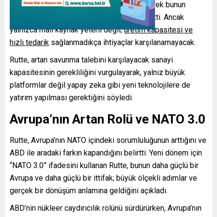
yatırımların yaklaşık %20 artırıldığını belirterek bunun
“dönüştürücü bir gelişme” olduğunu ifade etti. Ancak
yalnızca mali kaynak yeterli değil;
üretim kapasitesi ve
hızlı tedarik
sağlanmadıkça ihtiyaçlar karşılanamayacak.
Rutte, artan savunma talebini karşılayacak sanayi
kapasitesinin gerekliliğini vurgulayarak, yalnız büyük
platformlar değil yapay zeka gibi yeni teknolojilere de
yatırım yapılması gerektiğini söyledi.
Avrupa’nın Artan Rolü ve NATO 3.0
Rutte, Avrupa’nın NATO içindeki sorumluluğunun arttığını ve
ABD ile aradaki farkın kapandığını belirtti. Yeni dönem için
“NATO 3.0” ifadesini kullanan Rutte, bunun daha güçlü bir
Avrupa ve daha güçlü bir ittifak; büyük ölçekli adımlar ve
gerçek bir dönüşüm anlamına geldiğini açıkladı.
ABD’nin nükleer caydırıcılık rolünü sürdürürken, Avrupa’nın