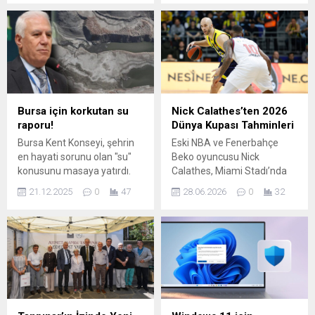
İznik Gölü kıyısındaki plaj ve
başkenti Bakü’de
kamplarda yapılan haziran
düzenlenen Birleşmiş
ayı birinci tur ölçümlerinde
Milletler (BM) İklim
24 plajın sonuçları açıklandı.
Değişikliği Konferansı
Analizlerde; 15 plaj “iyi”, 9
(COP29) kapsamında
plaj ise “orta” kalite olarak
gerçekleştirilen ‘İklim
sınıflandırıldı.Bursa’da
Değişikliğine Önderlik Eden
etkisini sürdüren yüksek
Şehirler’ başlıklı toplantıya
Bursa için korkutan su
Nick Calathes’ten 2026
sıcaklıklarla birlikte
katıldı. Birleşmiş Milletler
raporu!
Dünya Kupası Tahminleri
sahillerdeki su kalitesine
(BM) İklim Değişikliği
Bursa Kent Konseyi, şehrin
Eski NBA ve Fenerbahçe
ilişkin haziran ayının ilk...
Konferansı (COP29),
en hayati sorunu olan "su"
Beko oyuncusu Nick
Azerbaycan’ın başkenti
konusunu masaya yatırdı.
Calathes, Miami Stadı’nda
Bakü’de düzenleniyor. MBB
Atatürk Kültür Merkezi
düzenlenen Portekiz-
ve Bursa Büyükşehir
21.12.2025
0
47
28.06.2026
0
32
Merinos Yerleşkesi’nde
Kolombiya maçını izlemek
Belediye Başkanı Mustafa...
gerçekleştirilen 92. Olağan
üzere geldikten sonra
Genel Kurul, “Bursa Suyunu
Dünya Kupası hakkındaki
Konuşuyor” temasıyla
görüşlerini paylaştı.
toplandı. Toplantıya kentin
Doğduğu eyaletteki
geleceğini tehdit ...
karşılaşmayı tribünden takip
eden Calathes, turnuvada
öne çıkan takımlar ve
oyuncular hakkında konuştu.