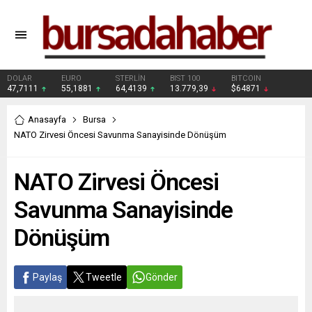
DOLAR
EURO
STERLİN
BIST 100
BITCOIN
47,7111
55,1881
64,4139
13.779,39
$64871
Anasayfa
Bursa
NATO Zirvesi Öncesi Savunma Sanayisinde Dönüşüm
NATO Zirvesi Öncesi
Savunma Sanayisinde
Dönüşüm
Paylaş
Tweetle
Gönder