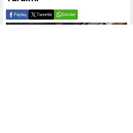
Paylaş
Tweetle
Gönder
Yayınlama: 26.06.2026
A
A
+
-
0
Venezuela’da 40 saniye arayla meydana gelen çok şiddetli