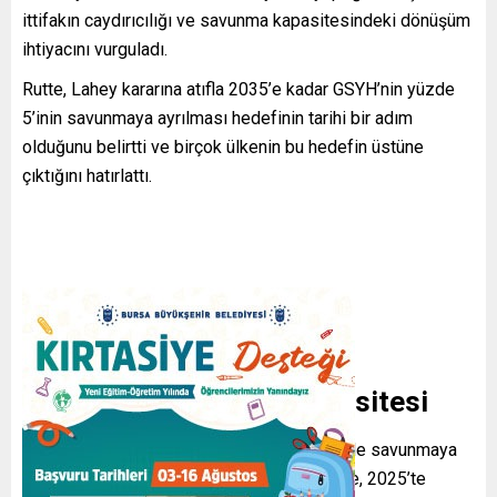
ittifakın caydırıcılığı ve savunma kapasitesindeki dönüşüm
ihtiyacını vurguladı.
Rutte, Lahey kararına atıfla 2035’e kadar GSYH’nin yüzde
5’inin savunmaya ayrılması hedefinin tarihi bir adım
olduğunu belirtti ve birçok ülkenin bu hedefin üstüne
çıktığını hatırlattı.
Yatırımlar ve Üretim Kapasitesi
Avrupa ve Kanada’nın 2016-2026 döneminde savunmaya
ek 1,2 trilyon dolar ayırdığını söyleyen Rutte, 2025’te