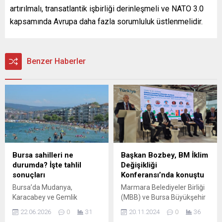
artırılmalı, transatlantik işbirliği derinleşmeli ve NATO 3.0
kapsamında Avrupa daha fazla sorumluluk üstlenmelidir.
Benzer Haberler
Bursa sahilleri ne
Başkan Bozbey, BM İklim
durumda? İşte tahlil
Değişikliği
sonuçları
Konferansı’nda konuştu
Bursa’da Mudanya,
Marmara Belediyeler Birliği
Karacabey ve Gemlik
(MBB) ve Bursa Büyükşehir
ilçelerinin Marmara
Belediye Başkanı Mustafa
22.06.2026
0
31
20.11.2024
0
36
Denizi’ne olan kıyıları ile
Bozbey, Azerbaycan’ın