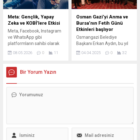
toplu sözleşmenin hukuka
TBMM çatısı altında kurulan
uygun olmadığını belirterek,
Milli Dayanışma, Kardeşlik ve
“2024, 2025 ve 2026 yıllarını
Demokrasi Komisyonu ortak
Meta: Gençlik, Yapay
Osman Gazi’yi Anma ve
kapsayan toplamda 300
raporunu tamamladı ve
Zeka ve KOBİ’lere Etkisi
Bursa’nın Fetih Günü
milyon liraya yakın bir
yasal düzenlemeler için
Etkinleri başlıyor
Meta, Facebook, Instagram
zimmet var. Hukuk dışı...
Meclis gündemine...
ve WhatsApp gibi
Osmangazi Belediye
platformların sahibi olarak
Başkanı Erkan Aydın, bu yıl
yıllık geliri 200 milyar doların
20’incisi düzenlenecek olan
08.05.2026
0
11
04.04.2025
0
32
üzerine çıkan küresel bir
Osman Gazi’yi Anma ve
teknoloji şirketi konumunda.
Bursa’nın Fetih Günü
Şirket, 15 yaşın altındakilere
Etkinlerine konuşmacı
Bir Yorum Yazın
sosyal medya erişimini
olarak katılacak
yasaklayan kararı saygıyla
akademisyenler ile kardeş
karşıladıklarını belirtti ve
belediye başkan ve
gençlere uygun deneyimler
heyetleriyle bir araya geldi.
sunma hedefini vurguladı.
Osmangazi Belediyesi
Meta Türkiye Kamu
tarafından Bursa’nın
Politikalarından Sorumlu
fethinin 699’uncu yılında bu
Başkan Yardımcısı Kojo
yıl 20’incisi düzenlenecek
Boakye, NTV’den...
olan Osman Gazi’yi Anma
ve Bursa’nın Fetih Günü...