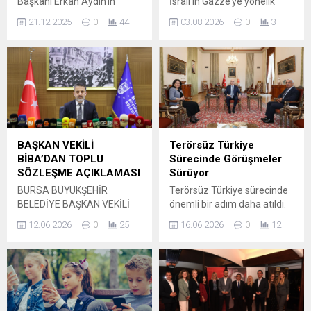
Başkanı Erkan Aydın’ın
İsrail’in Gazze’ye yönelik
hayata geçirdiği sosyal proje
sert operasyonlarına ilişkin
21.12.2025
0
44
03.08.2026
0
3
kapsamında Osmangazili
resmi bir açıklama
çocuklar, hayatlarında ilk kez
yayımladı. Açıklamada,
Bursaspor maçına giderek,
Gazze Barış Planı’nın
tribündeki atmosfer ile
uygulanmasını sağlayacak
unutamayacağı anlar
yol haritası üzerinde
yaşıyor. Bursaspor sevgisini
mutabakat sağlanmasının
genç nesillere aktarma
hemen ardından İsrail’in
amacıyla Başkan Erkan
30’dan fazla sivilin
Aydın öncülüğünde sosyal
öldürülmesi ve sağlık
BAŞKAN VEKİLİ
Terörsüz Türkiye
projeler üreten Osmangazi
tesislerine saldırılar
BİBA’DAN TOPLU
Sürecinde Görüşmeler
Belediyesi, çeşitli
gerçekleştirmesi kınandı.
SÖZLEŞME AÇIKLAMASI
Sürüyor
mahallelerden çocukları
Bakanlık, bu eylemlerin
BURSA BÜYÜKŞEHİR
Terörsüz Türkiye sürecinde
yeşil beyaz sevda ile
Netanyahu hükümetinin
BELEDİYE BAŞKAN VEKİLİ
önemli bir adım daha atıldı.
buluşturmaya devam ediyor.
Filistin halkıyla gerçek bir
ŞAHİN BİBA, SENDİKA İLE
Abdullah Öcalan’ın
Bu...
barış iradesine sahip
12.06.2026
0
25
16.06.2026
0
12
YAPILAN ANLAŞMANIN
açıklamasının ardından PKK
olmadığını...
HUKUK DIŞI OLDUĞUNU DİLE
kendini feshedip silah
GETİRDİ. Bursa Büyükşehir
bırakma kararı aldığını
Belediyesi Başkan Vekili
duyurdu; bu gelişme, sürece
Şahin Biba, belediye ile Tüm-
yön veren aktörler arasında
Bel-Sen arasında yapılan
yeni bir ivme oluşturdu.