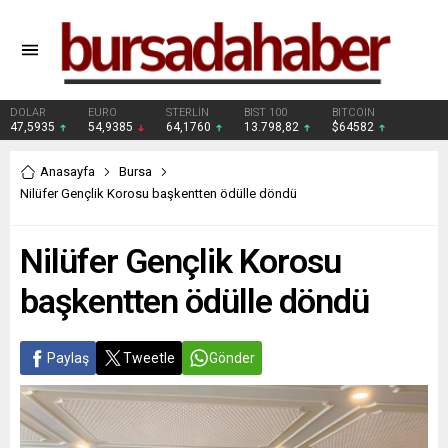
DOLAR
EURO
STERLİN
BIST 100
BITCOIN
47,5935
54,9385
64,1760
13.798,82
$64582
Anasayfa
Bursa
Nilüfer Gençlik Korosu başkentten ödülle döndü
Nilüfer Gençlik Korosu
başkentten ödülle döndü
Paylaş
Tweetle
Gönder