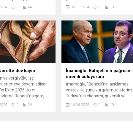
nı sağlıyor. Bu yeni
etkileri ve bu durumun piyasalara
2024
0
44
08.11.2024
0
19
e, piyasalardaki şeffaflığı
yansımaları hakkında detaylı
 hedefliyor. Detaylar ve
analizler için makalemizi okuyun.
 için makalemizi okuyun.
ücrette dev kayıp
İmamoğlu: Bahçeli’nin çağrısını
önemli buluyorum
n ve vergi yükü işçi
ini eritmeye devam ediyor.
İmamoğlu, "Bahçeli’nin açıklaması
ın Ekim 2025 Ücret
vesilesi ile şunu vurgulamak isterim;
ı İzleme Raporu’na göre,
Türkiye’nin ekonomi, güvenlik ve
nın ilk dokuz ayında asgari
adalet gibi ağır beka meseleleri
2025
0
24
16.04.2025
0
19
 en az 1 trilyon 328 milyar
vardır. Beka meselesi olmayan bir
 oluştu. Yüksek enflasyon
Türkiye’ye ulaşmanın yolu ise
siz vergi ...
devletî güçlü ve etkin, milleti
müreffeh, yargıyı adil kılmaktan
geçmektedir." dedi.