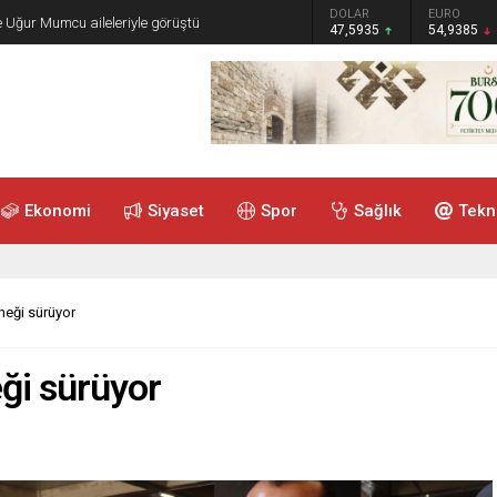
GRAM ALTIN
DOLAR
EURO
e Uğur Mumcu aileleriyle görüştü
6.465,12
47,5935
54,9385
Ekonomi
Siyaset
Spor
Sağlık
Tekn
neği sürüyor
eği sürüyor