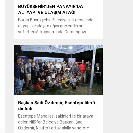
BÜYÜKŞEHİR’DEN PANAYIR’DA
ALTYAPI VE ULAŞIM ATAĞI
Bursa Büyükşehir Belediyesi, il genelinde
altyapı ve ulaşım ağını güçlendirme
seferberliği kapsamında Osmangazi
ilçesine bağlı Panayır Mahallesi 3’üncü
Pınar Caddesi’nde çalışmalara hız verdi.
Büyükşehir Belediyesi, BUSKİ Genel
Müdürlüğü ve Ulaşım Dairesi Başkanlığı
koordinasyonuyla Osmangazi ilçesine bağlı
Panayır Mahallesi 3’üncü Pınar
Caddesi’nde altyapı ve üstyapıyı yenileme
çalışmalarında sona yaklaştı. Bölgenin en...
Başkan Şadi Özdemir, Esentepeliler’i
dinledi
Esentepe Mahallesi sakinleri ile bir araya
gelen Nilüfer Belediye Başkanı Şadi
Özdemir, Nilüfer’i ortak akılla yönetme