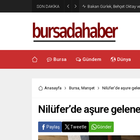
SON DAKİKA
Bakan Gürlek, Behçet Oktay v
Bursa
Gündem
Dünya
Anasayfa
Bursa
,
Manşet
Nilüfer’de aşure gele
Nilüfer’de aşure gelen
Paylaş
Tweetle
Gönder