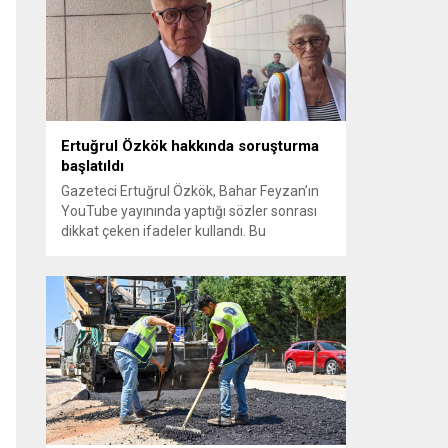
sayılması ve meclis içindeki yönlendirmeler
kamuoyunda tepkilere yol açtı. Seçim
sürecinde yaşanan gelişmeler, parti
grupları arasındaki gerilimi artırdı. CHP’nin...
Ertuğrul Özkök hakkında soruşturma
başlatıldı
Gazeteci Ertuğrul Özkök, Bahar Feyzan’ın
YouTube yayınında yaptığı sözler sonrası
dikkat çeken ifadeler kullandı. Bu
açıklamalar üzerine İstanbul Cumhuriyet
Başsavcılığı tarafından Özkök hakkında
‘Cumhurbaşkanına hakaret’ suçundan
re’sen soruşturma başlatıldı. Özkök,
hakkındaki soruşturma kapsamında
Çağlayan’daki İstanbul Adalet Sarayı’na
giderek savcılığa ifade verdi. İfadesinin
ardından adliyeden ayrıldığı bildirildi.
Programdaki sözleri ve savunması...