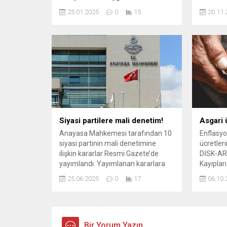
payı tutarlarına ilişkin değişiklik
ulaşması
25.01.2025
0
15
20.11.
Resmi Gazete'de yayımlandı.
düzenlem
artırmayı
etkileri
Siyasi partilere mali denetim!
Asgari 
Anayasa Mahkemesi tarafından 10
Enflasyo
siyasi partinin mali denetimine
ücretler
ilişkin kararlar Resmi Gazete’de
DİSK-AR’
yayımlandı. Yayımlanan kararlara
Kayıplar
göre mali denetim yapılan partiler
2025 yılı
25.06.2025
0
17
06.10.
şöyle: Cumhuriyet Halk Partisi, Genç
ücretten
Türkiye Partisi, Halkın Sesi Partisi,
TL kayıp
Doğuş ...
ve adalet
Bir Yorum Yazın