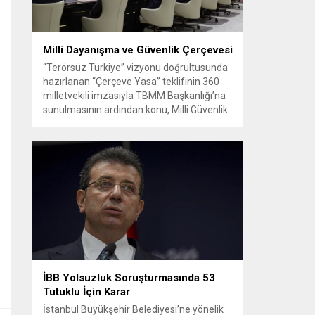
Milli Dayanışma ve Güvenlik Çerçevesi
“Terörsüz Türkiye” vizyonu doğrultusunda
hazırlanan “Çerçeve Yasa” teklifinin 360
milletvekili imzasıyla TBMM Başkanlığı’na
sunulmasının ardından konu, Milli Güvenlik
Kurulu (MGK) toplantısında ele alınmıştır.
Toplantı sonrası yayımlanan sekiz
maddelik bildiri, ülke güvenliği ve bölgesel
gelişmelere dair değerlendirmeleri
içermektedir. Yaklaşık 2 saat 15 dakika
süren oturumun sonuç metninde; terörle
mücadele, bölgesel istikrar,...
İBB Yolsuzluk Soruşturmasında 53
Tutuklu İçin Karar
İstanbul Büyükşehir Belediyesi’ne yönelik