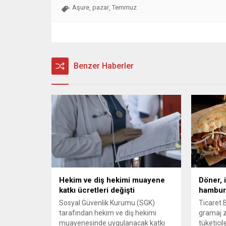
Aşure
pazar
Temmuz
,
,
Benzer Haberler
Hekim ve diş hekimi muayene
Döner, 
katkı ücretleri değişti
hambur
Sosyal Güvenlik Kurumu (SGK)
Ticaret B
tarafından hekim ve diş hekimi
gramaj z
muayenesinde uygulanacak katkı
tüketicil