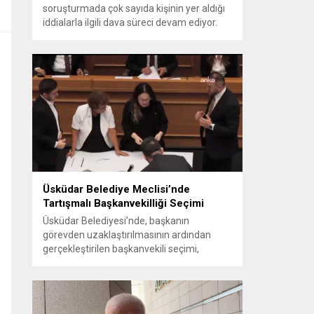
soruşturmada çok sayıda kişinin yer aldığı
iddialarla ilgili dava süreci devam ediyor.
Mahkeme, savcının görüşünü aldıktan
sonra sanıkların tutukluluk hallerini ayrı ayrı
değerlendirdi. İnceleme sonucunda,
aralarında Ekrem İmamoğlu’nun da
bulunduğu 53 tutuklu hakkında tutukluluk
hallerinin sürdürülmesine karar verildi.
İddialar ve değerlendirilen talepler
Soruşturma kapsamında sanıklara
yöneltilen...
Üsküdar Belediye Meclisi’nde
Tartışmalı Başkanvekilliği Seçimi
Üsküdar Belediyesi’nde, başkanın
görevden uzaklaştırılmasının ardından
gerçekleştirilen başkanvekili seçimi,
tartışmalı ve hukuki itirazlara konu olacak
uygulamalarla gündeme geldi. Yapılan
oylamada usul ve gizlilikle ilgili ciddi iddialar
ortaya atıldı; bazı oyların geçersiz