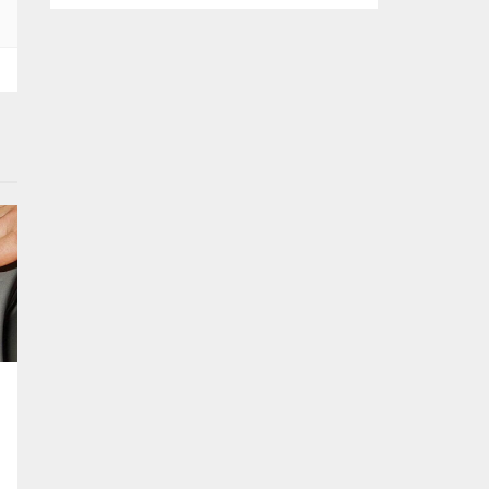
kararlılığında olduklarını söyledi. Başkan
Şadi Özdemir, bütçeyi verimli kullanarak,
sorunların üstesinden gelmeye çalıştıklarını
vurguladı. Nilüfer Belediyesi tarafından
mahallelerin ihtiyaçlarını yerinde tespit
edip, çözüm oluşturmak amacıyla
başlatılan “Şadi Başkan’la Akşam Çayı”
buluşmaları, sıcak havaya rağmen...