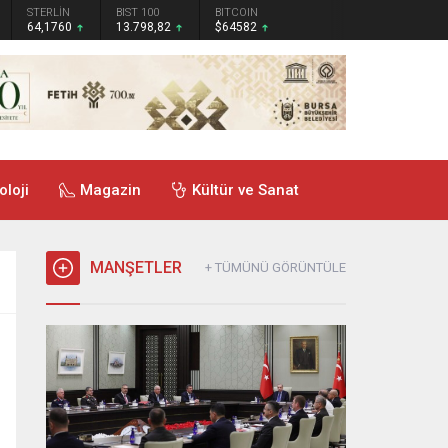
STERLİN
BIST 100
BITCOIN
64,1760
13.798,82
$64582
oloji
Magazin
Kültür ve Sanat
MANŞETLER
+ TÜMÜNÜ GÖRÜNTÜLE