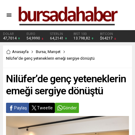
DOLAR
EURO
STERLİN
BIST 100
BITCOIN
47,7014
54,9990
64,2141
13.798,82
$64217
Anasayfa
Bursa
,
Manşet
Nilüfer’de genç yeteneklerin emeği sergiye dönüştü
Nilüfer’de genç yeteneklerin
emeği sergiye dönüştü
Paylaş
Tweetle
Gönder