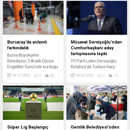
Bursaray’da anlamlı
Müsavat Dervişoğlu’ndan
farkındalık
Cumhurbaşkanı aday
tartışmasına tepki
Bursa Büyükşehir
Belediyesi, 3 Aralık Dünya
İYİ Parti Lideri Dervişoğlu,
Engelliler Günü’nde kurduğu
Kütahya’da Türkiye Harp
empati parkuruyla
Malulü Gaziler, Şehit Dul ve
04.12.2025
0
28
08.02.2025
0
14
vatandaşlara, özel
Yetimleri Derneği Kütahya
gereksinimli bireylerin
Şubesi’ni ziyaret etti.
günlük yaşam deneyimlerini
Ardından Esnaf ve
ilk elden tanıma fırsatı
Sanatkarlar Odaları Birliği’ni
sunarak toplumsal
ziyaret etti. Basına kapalı
farkındalığı güçlendirdi.
yapılan görüşmenin
Bursa Büyükşehir Belediyesi
ardından Kütahya ...
tarafından 3 Aralık Dünya
Engelliler Günü dolayısıyla,
Süper Lig Başlangıç
Gemlik Belediyesi’nden