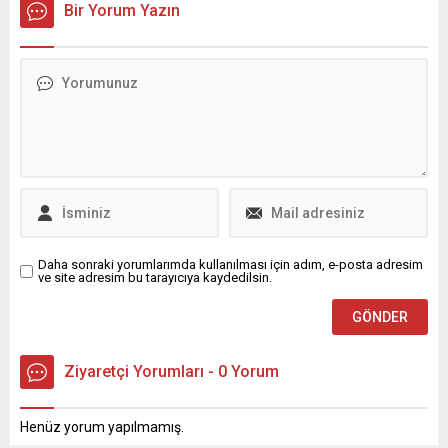
Bir Yorum Yazın
paylaştığı son bilgiler, son
Aile ve Sosyal Hizmetler
dönemde yaşanan ölü ve
Bakanlığı tarafından
yaralı sayılarında artış
hazırlanan ve önümüzdeki ...
olduğunu gösteriyor.
Hastanelere son 24 saat
içinde, bunlardan birinin
enkaz altından çıkarıldığı
bildirilen 3 kişinin hayatını
kaybettiği, ayrıca...
Daha sonraki yorumlarımda kullanılması için adım, e-posta adresim
ve site adresim bu tarayıcıya kaydedilsin.
Ziyaretçi Yorumları - 0 Yorum
Henüz yorum yapılmamış.