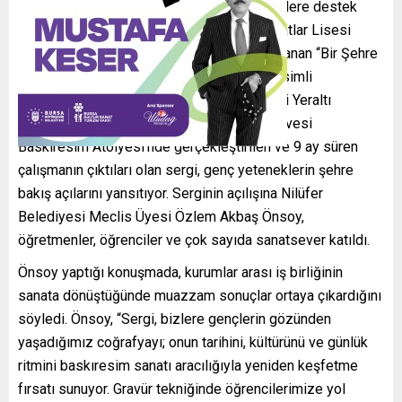
Nilüfer Belediyesi, sanata ve genç yeteneklere destek
vermeyi sürdürüyor. Zeki Müren Güzel Sanatlar Lisesi
öğrencilerinin uzun soluklu emeğiyle hazırlanan “Bir Şehre
Bakmak: Kesitler, Motifler ve Manzaralar” isimli
baskıresim sergisi, Nâzım Hikmet Kültürevi Yeraltı
Galerisi’nde izlenime açıldı. Misi Sanat Kahvesi
Baskıresim Atölyesi’nde gerçekleştirilen ve 9 ay süren
çalışmanın çıktıları olan sergi, genç yeteneklerin şehre
bakış açılarını yansıtıyor. Serginin açılışına Nilüfer
Belediyesi Meclis Üyesi Özlem Akbaş Önsoy,
öğretmenler, öğrenciler ve çok sayıda sanatsever katıldı.
Önsoy yaptığı konuşmada, kurumlar arası iş birliğinin
sanata dönüştüğünde muazzam sonuçlar ortaya çıkardığını
söyledi. Önsoy, “Sergi, bizlere gençlerin gözünden
yaşadığımız coğrafyayı; onun tarihini, kültürünü ve günlük
ritmini baskıresim sanatı aracılığıyla yeniden keşfetme
fırsatı sunuyor. Gravür tekniğinde öğrencilerimize yol