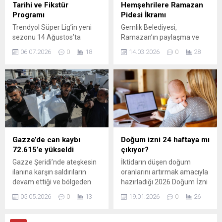
özel gereksinimli bireylerin
Tarihi ve Fikstür
Hemşehrilere Ramazan
yaşadığı problemlere dikkat
Programı
Pidesi İkramı
çekmek ve toplumsal
Trendyol Süper Lig’in yeni
Gemlik Belediyesi,
farkındalığı artırmak
sezonu 14 Ağustos’ta
Ramazan’ın paylaşma ve
amacıyla anlamlı bir...
başlayacak. Türkiye Futbol
dayanışma ruhunu ilçe
06.07.2026
0
18
14.03.2026
0
28
Federasyonu’nun (TFF)
halkıyla buluşturmaya
duyurusuna göre, sezon
devam ediyor. Bu kapsamda
öncesi düzenlenecek
Gemlik Meydanı’nda
toplantı Riva’daki Hasan
gerçekleştirilen etkinlikte,
Doğan Milli Takımlar Kamp
Gemlik Belediye Başkanı
ve Eğitim Tesisleri Orhan
Şükrü Deviren ve belediye
Saka Konferans Salonu’nda
ekipleri vatandaşlara
gerçekleştirilecek ve saat
Ramazan pideleri ikram etti.
14.00’te başlayacak.
Başkan Deviren Ramazan
Gazze’de can kaybı
Doğum izni 24 haftaya mı
Toplantıya, Süper Lig
ayının bereketini birlikte
72.615’e yükseldi
çıkıyor?
kulüplerinin başkanları ile
paylaşmanın mutluluğunu
Gazze Şeridi’nde ateşkesin
İktidarın düşen doğum
yöneticileri davet edildi. Bu
yaşadığımız bu güzel günde,
ilanına karşın saldırıların
oranlarını artırmak amacıyla
buluşmada yeni sezon
dayanışma ve kardeşlik
devam ettiği ve bölgeden
hazırladığı 2026 Doğum İzni
takvimi,...
duygularımızı
gelen yeni can kaybı
Paketine dair detaylar
güçlendirmeye devam
05.05.2026
0
13
19.01.2026
0
26
verilerinin tabloyu
ortaya çıkıyor. 2026 DOĞUM
ediyoruz...
ağırlaştırdığı bildirildi. Filistin
İZNİ PAKETİ: YENİ
Sağlık Bakanlığı’nın
DÜZENLEMEDE NELER VAR?