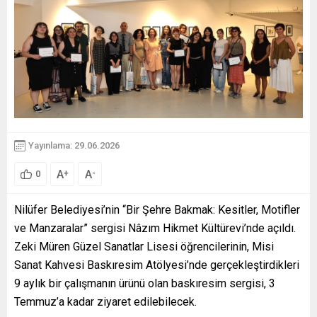
Yayınlama: 29.06.2026
A
A
+
-
0
Nilüfer Belediyesi’nin “Bir Şehre Bakmak: Kesitler, Motifler
ve Manzaralar” sergisi Nâzım Hikmet Kültürevi’nde açıldı.
Zeki Müren Güzel Sanatlar Lisesi öğrencilerinin, Misi
Sanat Kahvesi Baskıresim Atölyesi’nde gerçekleştirdikleri
9 aylık bir çalışmanın ürünü olan baskıresim sergisi, 3
Temmuz’a kadar ziyaret edilebilecek.