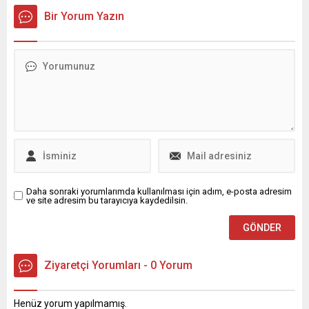
düğünde kimin üzerine
etkilerini öğrenin. Türk
Bir Yorum Yazın
takıldığı belirlenebilen
müziğinin dinamik
değerli eşyalar, doğrudan o
dünyasında bir yolculuğa
kişinin malı sayılacak.
çıkmaya hazır olun!
Mahkeme, geleneklerin ve
ekonomik koşulların
değiştiğini belirterek; eski
kuralın günümüz
uygulamalarını tam
karşılamadığını vurguladı.
Yeni ilkeye göre eşler
arasında açık bir anlaşma...
Daha sonraki yorumlarımda kullanılması için adım, e-posta adresim
ve site adresim bu tarayıcıya kaydedilsin.
Ziyaretçi Yorumları - 0 Yorum
Henüz yorum yapılmamış.