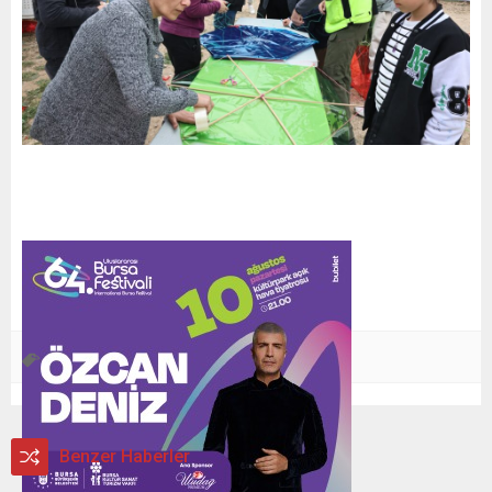
Nilüfer
Nilüfer Belediye
Uçurtma
,
,
Benzer Haberler