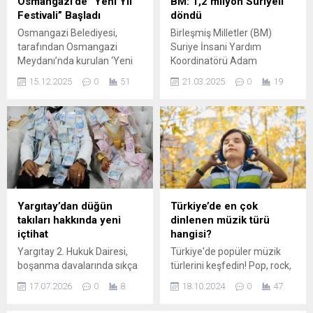
Osmangazi’de “Yeni Yıl
BM: 1,2 milyon Suriyeli
havalimanı varken, kapsamlı
Festivali” Başladı
döndü
yenilemeler ve yeni
Osmangazi Belediyesi,
Birleşmiş Milletler (BM)
yatırımlarla bu sayının 58’e
tarafından Osmangazi
Suriye İnsani Yardım
çıkarıldığını belirten...
Meydanı’nda kurulan ‘Yeni
Koordinatörü Adam
Yıl Festivali’ alanında
Abdelmoula, New York'taki
15.12.2025
0
51
21.03.2025
0
19
birbirinden renkli etkinliklerle
BM Genel Merkezi'nde
yeni yıl heyecanı yaşanmaya
yapılan günlük basın
başlandı. Eğlenceli etkinlik
toplantısına, Şam'dan
alanlarının oluşturulduğu
çevrim içi katıldı. BİRLEŞMİŞ
meydanda vatandaşlar yeni
MİLLETLER (BM) AÇIKLADI
yıl coşkusunu 12 Aralık 1
Suriye'deki gelişmelerle ilgili
Ocak tarihleri arasında
güncel ...
doyasıya yaşayacak.
Osmangazi Belediyesi,
Yargıtay’dan düğün
Türkiye’de en çok
Bursalıların yeni yıl
takıları hakkında yeni
dinlenen müzik türü
coşkusunu daha keyifli
içtihat
hangisi?
yaşayabilmesi için
Yargıtay 2. Hukuk Dairesi,
Türkiye'de popüler müzik
Osmangazi Meydanı’nda
boşanma davalarında sıkça
türlerini keşfedin! Pop, rock,
kurduğu ‘Yeni Yıl...
tartışılan düğün takılarının
rap, halk müziği ve daha
17.07.2026
0
8
18.10.2024
0
47
mülkiyetiyle ilgili önceki
fazlasıyla, müziğin zengin
yaklaşımını yeniledi. Artık
çeşitliliğini ve kültürel