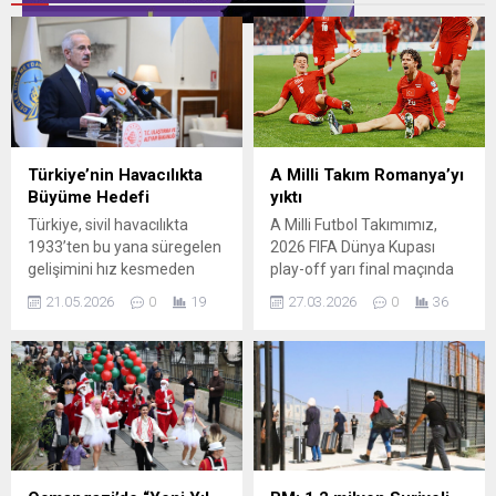
Türkiye’nin Havacılıkta
A Milli Takım Romanya’yı
Büyüme Hedefi
yıktı
Türkiye, sivil havacılıkta
A Milli Futbol Takımımız,
1933’ten bu yana süregelen
2026 FIFA Dünya Kupası
gelişimini hız kesmeden
play-off yarı final maçında
sürdürüyor. Ulaştırma ve
Romanya'yı ağırladı.Tüpraş
21.05.2026
0
19
27.03.2026
0
36
Altyapı Bakanı Abdulkadir
Stadyumu'nda oynanan
Uraloğlu, Esenboğa
mücadele, millilerin 1-0'lık
Havalimanı Kongre
galibiyeti ile
Merkezi’nde gerçekleştirilen
tamamlandı.Türkiye'ye
DHMİ Başmüdürler
galibiyeti getiren tek golü 53.
Toplantısı’nda, son iki
dakikada Ferdi Kadıoğlu ...
dekattaki altyapı ve ulaşım
kazanımlarına ilişkin bilgi
verdi. 2002’de 26 aktif