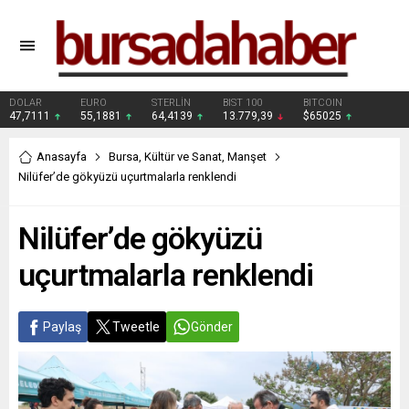
DOLAR
EURO
STERLİN
BIST 100
BITCOIN
47,7111
55,1881
64,4139
13.779,39
$65025
Anasayfa
Bursa
,
Kültür ve Sanat
,
Manşet
Nilüfer’de gökyüzü uçurtmalarla renklendi
Nilüfer’de gökyüzü
uçurtmalarla renklendi
Paylaş
Tweetle
Gönder