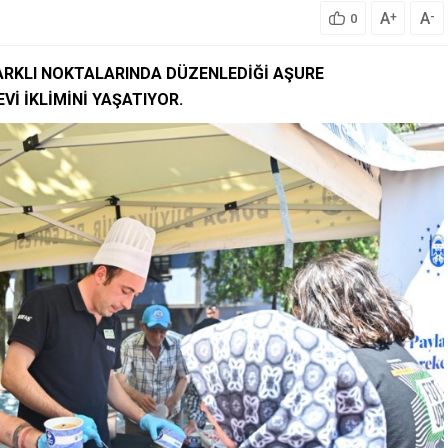
A
A
+
-
0
FARKLI NOKTALARINDA DÜZENLEDİĞİ AŞURE
İ İKLİMİNİ YAŞATIYOR.