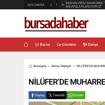
BAŞKAN VEKİLİ ŞAHİN BİBA:
SON DAKİKA
ANLAYIŞLA PLANLIYORUZ”
Bursa
Gündem
Dünya
Anasayfa
Bursa
,
Manşet
NİLÜFER’DE MUHARR
NİLÜFER’DE MUHARRE
Paylaş
Tweetle
Gönder