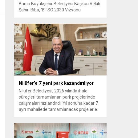
Bursa Büyükşehir Belediyesi Başkan Vekili
Şahin Biba, ‘BTSO 2030 Vizyonu’
kapsamında hayata geçirilen TEKNOSAB
KOBİ OSB’nin tanıtıldığı lansman
programında, “Bursa’mızın ulaşım ve
turizm master planlarını vatandaşlarımızın
konforunu ve güvenliğini esas alarak
hazırlıyoruz. Çevre düzeni planı
çalışmalarımızı da şehrimizin gelecek
yıllardaki gelişimini bütüncül bir anlayışla
yönlendirecek şekilde sürdürüyoruz. KOBİ
OSB de...
Nilüfer’e 7 yeni park kazandırılıyor
Nilüfer Belediyesi, 2026 yılında ihale
süreçleri tamamlanan park projelerinde
çalışmaları hızlandırdı. Yıl sonuna kadar 7
ayrı mahallede tamamlanacak projelerle
kente yaklaşık 24 bin metrekarelik yeni
park alanı kazandırılacak. Nilüfer
Belediyesi, ilçe genelinde kişi başına düşen
yeşil alan miktarını artırmak ve