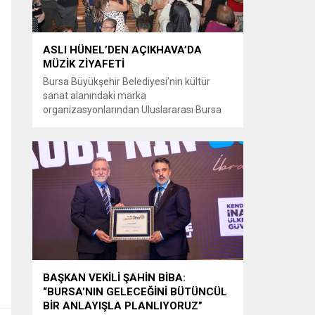
ASLI HÜNEL’DEN AÇIKHAVA’DA
MÜZİK ZİYAFETİ
Bursa Büyükşehir Belediyesi’nin kültür
sanat alanındaki marka
organizasyonlarından Uluslararası Bursa
Festivali’nde Türk müziğinin güçlü sesi Aslı
Hünel, Bursalılara müzik ziyafeti sundu.
Büyükşehir Belediyesi adına Bursa Kültür
Sanat ve Turizm Vakfı (BKSTV) tarafından
bu yıl 64’üncüsü düzenlenen Uluslararası
Bursa Festivali, sevilen sanatçı Aslı Hünel’i
müzikseverlerle buluşturdu. Uludağ İçecek
ana sponsorluğunda düzenlenen...
BAŞKAN VEKİLİ ŞAHİN BİBA:
“BURSA’NIN GELECEĞİNİ BÜTÜNCÜL
BİR ANLAYIŞLA PLANLIYORUZ”