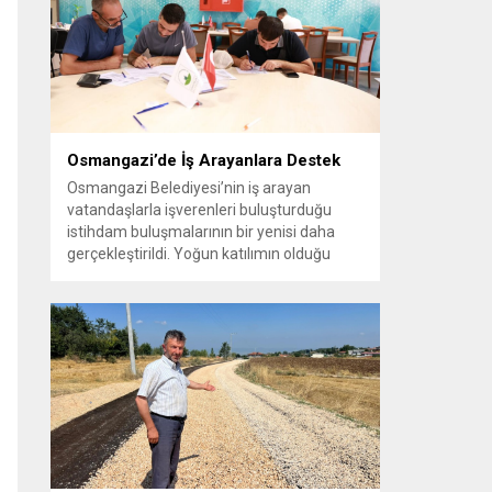
vatandaşlara yeni yaşam alanları sunmak
amacıyla yürüttüğü park çalışmalarını
sürdürüyor....
Osmangazi’de İş Arayanlara Destek
Osmangazi Belediyesi’nin iş arayan
vatandaşlarla işverenleri buluşturduğu
istihdam buluşmalarının bir yenisi daha
gerçekleştirildi. Yoğun katılımın olduğu
organizasyonda işverenlerle birebir
görüşme yapan 50 kişi yapılan
değerlendirmelerin ardından iş sahibi oldu.
Osmangazi Belediyesi’nin, Bursa Ticaret
ve Sanayi Odası (BTSO) ve İŞKUR iş
birliğiyle yıl boyunca sürdürdüğü istihdam
buluşmaları yoğun ilgi görmeye devam...