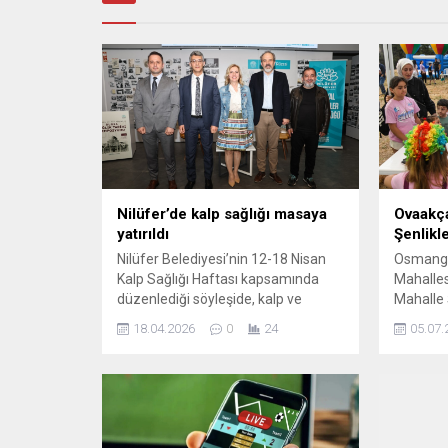
Nilüfer’de kalp sağlığı masaya
Ovaakça
yatırıldı
Şenlikl
Nilüfer Belediyesi’nin 12-18 Nisan
Osmanga
Kalp Sağlığı Haftası kapsamında
Mahalles
düzenlediği söyleşide, kalp ve
Mahalle Ş
damar hastalıklarının küçük
parkurla
18.04.2026
0
24
05.07.
yaşlardan itibaren başlayan yanlış
etkinlikl
beslenme ve yaşam alışkanlıklarıyla
unutulma
tetiklendiği vurgulandı. Uzmanlar,
Osmangaz
“Kaderimiz genetiğimiz ile yaşam
yaz mev
tarzımız arasındaki yapbozda gizli”
mahalle 
diyerek erken yaşta alınan
amacıyl