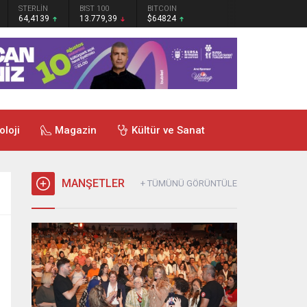
STERLİN
BIST 100
BITCOIN
64,4139
13.779,39
$64824
oloji
Magazin
Kültür ve Sanat
MANŞETLER
+ TÜMÜNÜ GÖRÜNTÜLE