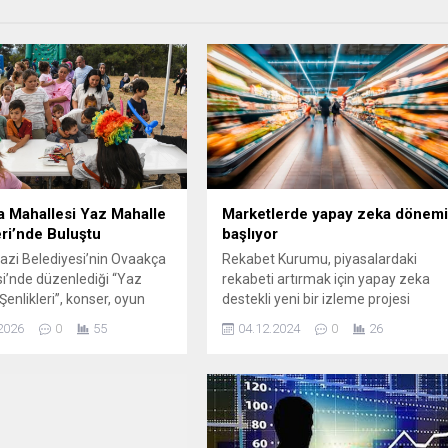
 Mahallesi Yaz Mahalle
Marketlerde yapay zeka dönem
eri’nde Buluştu
başlıyor
zi Belediyesi’nin Ovaakça
Rekabet Kurumu, piyasalardaki
i’nde düzenlediği “Yaz
rekabeti artırmak için yapay zeka
enlikleri”, konser, oyun
destekli yeni bir izleme projesi
rı ve yüz boyama
başlattı. Bu proje, rekabetin
2026
0
55
04.12.2024
0
26
eriyle çocuklara ve ailelere
korunması ve piyasaların sağlıklı
z bir yaz akşamı yaşattı.
işlemesi adına önemli adımlar
i Belediyesi tarafından
atmayı hedefliyor.
simine renk katmak ve
kültürünü güçlendirmek
a düzenlenen “Yaz Mahalle