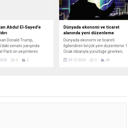
ri”, bu kez Ovaakça
i’nde vatandaşlarla
 Ovaakça Mesire Alanı’nda
irilen etkinlikler,...
an Abdul El‑Sayed’e
Dünyada ekonomi ve ticaret
dırı
alanında yeni düzenleme
şkan Donald Trump,
Dünyada ekonomi ve ticareti
’daki senato yarışında
ilgilendiren birçok yeni düzenleme 1
 Parti ön seçimlerini
Ocak itibarıyla yürürlüğe girerken,
Abdul El‑Sayed’i hedef
bu değişiklikler Avrupa Birliği'nin
2026
0
2
29.12.2025
0
28
s Vegas’ta düzenlenen bir
(AB) sınırda karbon vergisi
te konuşan Trump,
uygulaması, finansal çevresel
i İsrail ve Yahudi
raporlama, oyuncak güvenliği, kript
na karşı olumsuz duygular
paralar, ABD'nin seyahat
ir kişi olmakla suçladı ve
kısıtlamaları ve tarifeleri, Çin'de
ünist” olarak nitelendirdi.
katma değer vergisi ve siber
konuşmasında El‑Sayed’in
güvenlik alanında yenilikleri içeriyor.
erden nefret ettiğini” öne
bu...