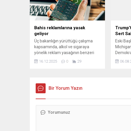
önlemlerin hayat kurtardığına dikkat
Şenlikle
çekti. Nilüfer Belediyesi, 12-18 Nisan
Mahalles
Kalp Sağlığı etkinlikleri...
buluştu.
gerçekleşt
Bahis reklamlarına yasak
Trump’t
geliyor
Sert Sal
Üç bakanlığın yürüttüğü çalışma
Eski Ba
kapsamında, alkol ve sigaraya
Michigan
yönelik reklam yasağının benzeri
Demokrat
bahis için de uygulanacak, bu
kazanan 
16.12.2025
0
29
06.08.
konuda yasal düzenlemeye
aldı. La
gidilecek.
etkinlik
El‑Sayed’
toplumu
Bir Yorum Yazın
taşıyan b
onu “kom
Trump, 
“Yahudil
sürerek, 