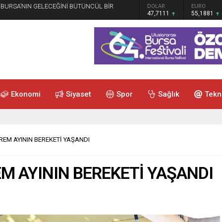
 “BURSA’NIN GELECEĞİNİ BÜTÜNCÜL BİR
GRAM ALTIN
DOLAR
EURO
6.660,55
47,7111
55,1881
Ekonomi
Siyaset
Spor
Sağlık
Tekn
EM AYININ BEREKETİ YAŞANDI
M AYININ BEREKETİ YAŞANDI