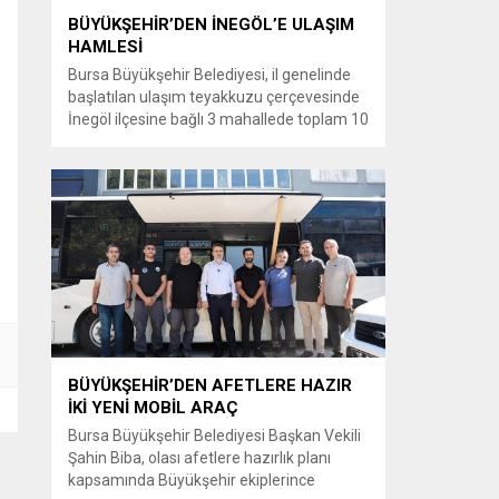
BÜYÜKŞEHİR’DEN İNEGÖL’E ULAŞIM
HAMLESİ
Bursa Büyükşehir Belediyesi, il genelinde
başlatılan ulaşım teyakkuzu çerçevesinde
İnegöl ilçesine bağlı 3 mahallede toplam 10
kilometrelik güzergahta sathi kaplama ve
yol genişletme çalışmalarına başladı. Şahin
Biba başkanlığında başlatılan ulaşım
seferberliği kapsamında Bursa Büyükşehir
Belediyesi Ulaşım Dairesi Başkanlığı
koordinasyonuyla 17 ilçede yol yenileme
çalışmalarına hız verildi. Başkan Vekili
Biba’nın göreve...
BÜYÜKŞEHİR’DEN AFETLERE HAZIR
İKİ YENİ MOBİL ARAÇ
Bursa Büyükşehir Belediyesi Başkan Vekili
Şahin Biba, olası afetlere hazırlık planı
kapsamında Büyükşehir ekiplerince