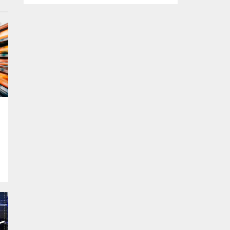
tasarlanan ve imalatı gerçekleştirilen
‘mobil ikram’ ve ‘mobil şarj istasyonu’
araçlarının yapım çalışmalarını inceledi.
Büyükşehir Belediyesi Afet İşleri Dairesi
Başkanlığı tarafından, olası afetler sonrası
vatandaşların temel ihtiyaçlarını
karşılamak amacıyla projelendirilen ‘mobil
ikram’ ve ‘mobil şarj istasyonu’...
i