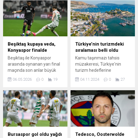
Beşiktaş kupaya veda,
Türkiye’nin turizmdeki
Konyaspor finalde
sıralaması belli oldu
Beşiktaş ile Konyaspor
Kamu taşınmazı tahsis
arasında oynanan yarı final
müzakeresi, Türkiye'nin
maçında son anlar büyük
turizm hedeflerine
drama sahne oldu. 90+8.
ulaşmasında kritik bir rol
06.05.2026
0
19
04.11.2024
0
27
dakikada gelen golle
oynamaktadır. Bu içerikte,
Konyaspor, deplasmanda
müzakere süreçleri ve
Beşiktaş’ı turnuva dışı
turizm stratejileri üzerine
bırakarak Ziraat Türkiye
derinlemesine bir bakış
Kupası’nda finale yükseldi.
sunulmaktadır.
Golün ardından siyah-
beyazlı taraftarlar yönetim
ve teknik heyete tepki
gösterdi; tribünlerden sık sık
Bursaspor gol oldu yağdı
Tedesco, Oosterwolde