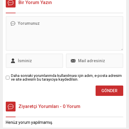
Bir Yorum Yazın
Teklifi'nin ilk 6 maddesinin
durdurulmasına hükmetti.
kabul edildiği bildirildi.
Karar, Gedik Piliç, Erpiliç,
Keskinoğlu ve Lezita için
kayyum denetimini
sonlandırdı. Soruşturma
süreci, sektör genelinde
fiyat hareketleri ve piyasa
düzenine ilişkin iddiaların
incelenmesiyle başlamıştı;
operasyonda birçok yönetici
hakkında gözaltı işlemleri
yapılmış, çok...
Daha sonraki yorumlarımda kullanılması için adım, e-posta adresim
ve site adresim bu tarayıcıya kaydedilsin.
Ziyaretçi Yorumları - 0 Yorum
Henüz yorum yapılmamış.