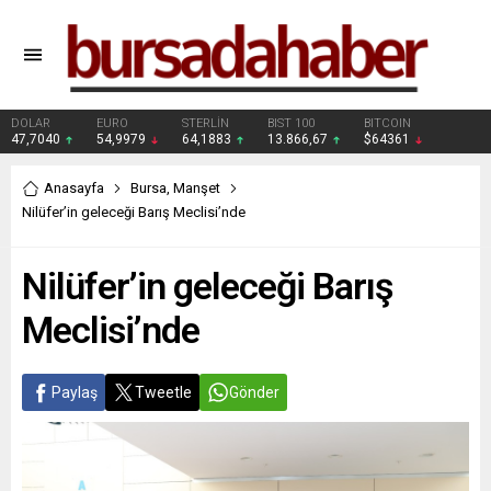
DOLAR
EURO
STERLİN
BIST 100
BITCOIN
47,7040
54,9979
64,1883
13.866,67
$64361
Anasayfa
Bursa
,
Manşet
Nilüfer’in geleceği Barış Meclisi’nde
Nilüfer’in geleceği Barış
Meclisi’nde
Paylaş
Tweetle
Gönder