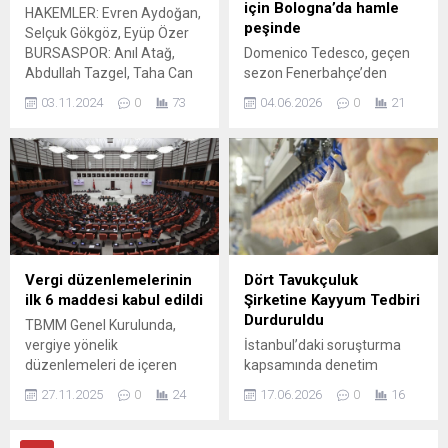
“Yönetim istifa” ve “Sergen
için Bologna’da hamle
HAKEMLER: Evren Aydoğan,
istifa” sesleri yükseldi. Maç...
peşinde
Selçuk Gökgöz, Eyüp Özer
BURSASPOR: Anıl Atağ,
Domenico Tedesco, geçen
Abdullah Tazgel, Taha Can
sezon Fenerbahçe’den
Velioğlu (Dk. 46 Sedat Çelik),
ayrıldıktan sonra Serie A
03.11.2024
0
73
04.06.2026
0
21
Eren Tunalı, Mehmet Yiğit,
ekiplerinden Bologna’nın
Furkan Özyapı (Dk. 74
başına geçti. Genç teknik
Furkan Sakı), Yiğitali Bayrak,
adam, transfer politikasının
Musa Çağıran, Ahmet İlhan
öncelikli maddesi olarak
Özek (Dk. 81 Barış Dalkıran),
sarı-lacivertlilerdeki eski
İlhan Depre, Mücahit Can
öğrencisini gösterdi. La
Akçay (Dk. 74 Muhammet
Repubblica’nın aktardığına
Demir)...
göre Tedesco, savunma
hattını güçlendirmek
Vergi düzenlemelerinin
Dört Tavukçuluk
amacıyla Jayden
ilk 6 maddesi kabul edildi
Şirketine Kayyum Tedbiri
Oosterwolde’yi kadrosunda
Durduruldu
TBMM Genel Kurulunda,
görmek istiyor. Bologna
vergiye yönelik
İstanbul’daki soruşturma
yönetimi, Fenerbahçe’nin
düzenlemeleri de içeren
kapsamında denetim
talep ettiği bonservis
Vergi Kanunları ile Bazı
kayyumu kararı verilen dört
bedelini pazarlık masasına
27.11.2025
0
24
17.06.2026
0
16
Kanunlarda ve 631 sayılı
büyük beyaz et üreticisi
taşıdı. Transfer...
KHK’de Değişiklik
hakkında mahkeme,
Yapılmasına Dair Kanun
uygulanan tedbirin