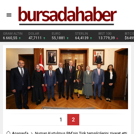
DOLAR
EURO
STERLİN
BIST 100
BITCOIN
47,7111
55,1881
64,4139
13.779,39
$64953
1
2
Anasayfa
Numan Kurtulmuş BM'nin Türk temsilcilerini ziyaret etti