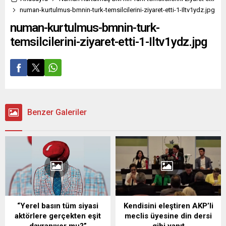
numan-kurtulmus-bmnin-turk-temsilcilerini-ziyaret-etti-1-Iltv1ydz.jpg
numan-kurtulmus-bmnin-turk-
temsilcilerini-ziyaret-etti-1-Iltv1ydz.jpg
Benzer Galeriler
“Yerel basın tüm siyasi
Kendisini eleştiren AKP’li
aktörlere gerçekten eşit
meclis üyesine din dersi
davranıyor mu?”
gibi yanıt