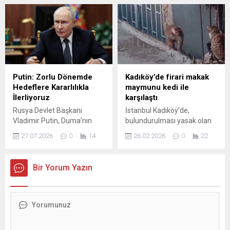
Drama Atölyeleriyle”
sahadan 4-1 mağlup ayrıldı.
çocukların tarihe olan ilgisini
Bu yenilgi, şampiyonluğu
arttırarak tiyatro sevgisi
garantileme fırsatını bir
kazandırdı. Osmangazi’de
haftaya erteledi ve sarı-
yaşayan 8-12 yaş arası
kırmızılı ekibin sezon sonu
çocukların verimli bir yaz
planlarını etkiledi. Öte
tatili geçirmesi için çeşitli
yandan transfer dönemiyle
atölyeler düzenleyen
birlikte takımın kadrosuna
Putin: Zorlu Dönemde
Kadıköy’de firari makak
Osmangazi Belediyesi,
yapılacak takviyeler
Hedeflere Kararlılıkla
maymunu kedi ile
çocuklara unutamayacakları
gündemde. Özellikle Gabriel
İlerliyoruz
karşılaştı
bir yaz tatili dönemi yaşattı.
Sara için gelen teklifler ve...
Rusya Devlet Başkanı
İstanbul Kadıköy’de,
“Minik Arkeologlar...
Vladimir Putin, Duma’nın
bulundurulması yasak olan
kapanışından sonra Kremlin
Rhesus Makak cinsi bir
27.07.2026
0
14
26.02.2026
0
22
Sarayı’nda milletvekillerine
maymunun tutulduğu iş
seslendi. Eylül seçimleri
yerinden kaçması
öncesi yaptığı konuşmada,
mahallede hareketli
Bir Yorum Yazın
son yıllardaki zorluklara
dakikalara neden oldu.
rağmen Rus ekonomisinin
Binaların çatı ve
dünya ve Avrupa
balkonlarında dolaşan
sıralamalarındaki yerini
maymun, ekiplerin titiz
koruduğunu vurguladı. Putin,
çalışmasıyla yakalandı. ÇATI
ekonomik göstergelerde
VE ...