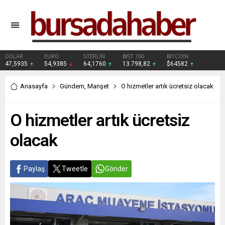
DOLAR
EURO
STERLİN
BIST 100
BITCOIN
47,5935
54,9385
64,1760
13.798,82
$64582
Anasayfa
Gündem
,
Manşet
O hizmetler artık ücretsiz olacak
O hizmetler artık ücretsiz
olacak
Paylaş
Tweetle
Gönder