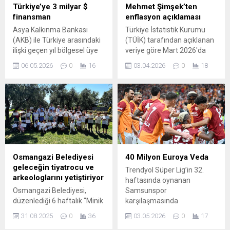
Türkiye’ye 3 milyar $
Mehmet Şimşek’ten
finansman
enflasyon açıklaması
Asya Kalkınma Bankası
Türkiye İstatistik Kurumu
(AKB) ile Türkiye arasındaki
(TÜİK) tarafından açıklanan
ilişki geçen yıl bölgesel üye
veriye göre Mart 2026'da
statüsüne geçişle birlikte
Tüketici fiyat endeksi (TÜFE)
06.05.2026
0
16
03.04.2026
0
18
yeni bir ivme kazandı.
aylık 1,94 yıllık enflasyon
Banka, Türkiye’deki
yüzde 30,84 olarak
büyümenin iç talep ve
gerçekleşti. EKONOMİSTLER
yatırım kaynaklı olarak güçlü
ELEŞTİRDİ Şubat ayında
seyrini koruduğunu ve
2,96 yıllık enflasyon yüzde
önümüzdeki yıllarda
31,53 olarak ...
finansman hacmini
artırmayı hedeflediğini
açıkladı. AKB Orta ve Batı
Osmangazi Belediyesi
40 Milyon Euroya Veda
Asya Genel Direktörü Leah
geleceğin tiyatrocu ve
Trendyol Süper Lig’in 32.
Gutierrez, bölgedeki
arkeologlarını yetiştiriyor
haftasında oynanan
ekonomik...
Osmangazi Belediyesi,
Samsunspor
düzenlediği 6 haftalık “Minik
karşılaşmasında
Arkeologlar İş Başında” ve
Galatasaray, maçta erken
31.08.2025
0
36
03.05.2026
0
17
Yaşar Kemal’in İzinde
öne geçmesine rağmen