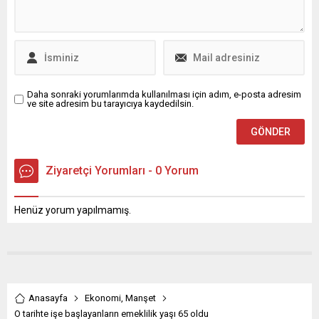
Çin, ABD ve Hindistan’dan
sonra dünyanın dördüncü,
Avrupa’da ise birinci sırada
olduklarını belirterek
büyüme oranlarında da
Avrupa...
Daha sonraki yorumlarımda kullanılması için adım, e-posta adresim
ve site adresim bu tarayıcıya kaydedilsin.
Ziyaretçi Yorumları - 0 Yorum
Henüz yorum yapılmamış.
Anasayfa
Ekonomi
,
Manşet
O tarihte işe başlayanların emeklilik yaşı 65 oldu