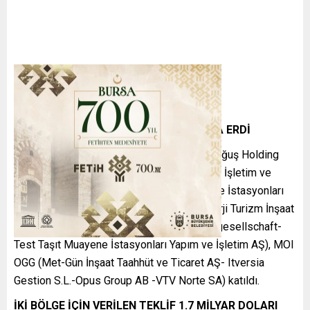
YILLAR SONRA TÜVTÜRK DÖNEMİ SONA ERDİ
Bugün yapılan ihaleye, Doğuş Tem OGG (Doğuş Holding
AŞ-Tem Kocaeli Araç Muayene İstasyonları İşletim ve
Ticaret AŞ), AGTT OGG (Aktur Araç Muayene İstasyonları
İşletmeciliği AŞ-GGK Yapı Gayrimenkul Enerji Turizm İnşaat
Sanayi ve Ticaret Ltd. Şti.-TÜV SÜD Aktiengesellschaft-
Test Taşıt Muayene İstasyonları Yapım ve İşletim AŞ), MOI
OGG (Met-Gün İnşaat Taahhüt ve Ticaret AŞ- Itversia
Gestion S.L.-Opus Group AB -VTV Norte SA) katıldı.
İKİ BÖLGE İÇİN VERİLEN TEKLİF 1.7 MİLYAR DOLARI