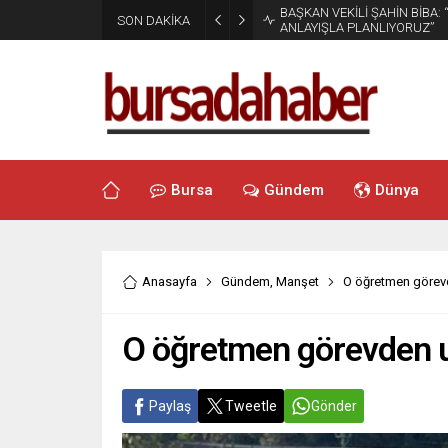
BAŞKAN VEKİLİ ŞAHİN BİBA:
SON DAKİKA
ANLAYIŞLA PLANLIYORUZ”
Bursa
Gündem
Dünya
Anasayfa
Gündem
,
Manşet
O öğretmen görevd
O öğretmen görevden uz
Paylaş
Tweetle
Gönder