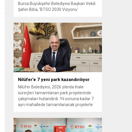
Bursa Büyükşehir Belediyesi Başkan Vekili
Şahin Biba, ‘BTSO 2030 Vizyonu’
kapsamında hayata geçirilen TEKNOSAB
KOBİ OSB’nin tanıtıldığı lansman
programında, “Bursa’mızın ulaşım ve
turizm master planlarını vatandaşlarımızın
konforunu ve güvenliğini esas alarak
hazırlıyoruz. Çevre düzeni planı
çalışmalarımızı da şehrimizin gelecek
yıllardaki gelişimini bütüncül bir anlayışla
yönlendirecek şekilde sürdürüyoruz. KOBİ
OSB de...
Nilüfer’e 7 yeni park kazandırılıyor
Nilüfer Belediyesi, 2026 yılında ihale
süreçleri tamamlanan park projelerinde
çalışmaları hızlandırdı. Yıl sonuna kadar 7
ayrı mahallede tamamlanacak projelerle
kente yaklaşık 24 bin metrekarelik yeni
park alanı kazandırılacak. Nilüfer
Belediyesi, ilçe genelinde kişi başına düşen
yeşil alan miktarını artırmak ve