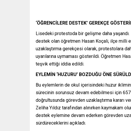
‘ÖĞRENCİLERE DESTEK’ GEREKÇE GÖSTERİ
Lisedeki protestoda bir gelişme daha yaşandı.
destek olan öğretmen Hasan Koçali, ilçe milli 
uzaklaştırma gerekçesi olarak, protestolara dah
uyarılarına uymaması gösterildi. Öğretmen Hasa
teşvik ettiği iddia edildi.
EYLEMİN ‘HUZURU’ BOZDUĞU ÖNE SÜRÜL
Bu eylemlerin de okul içerisindeki huzur iklimi
sürecinin sorunsuz devam edebilmesi için 657
doğrultusunda görevden uzaklaştırma kararı veril
Zeliha Yıldız tarafından alınırken kaymakam olur
destek eylemine devam ederken görevden uzakl
sürdüreceklerini açıkladı.