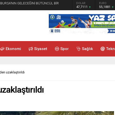
 “BURSA’NIN GELECEĞİNİ BÜTÜNCÜL BİR
GRAM ALTIN
DOLAR
EURO
6.660,55
47,7111
55,1881
Ekonomi
Siyaset
Spor
Sağlık
Tekn
en uzaklaştırıldı
aklaştırıldı