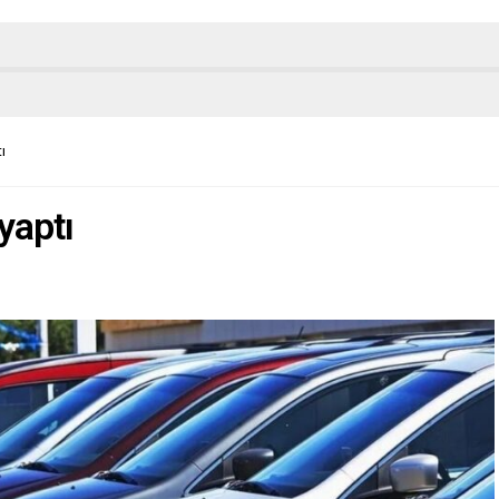
ı
yaptı