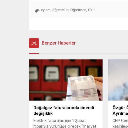
eylem
öğrenciler
Öğretmen
Okul
,
,
,
Benzer Haberler
Doğalgaz faturalarında önemli
Özgür Ö
değişiklik
Ayrılma
Elektrik faturaları için 1 Şubat
CHP Gen
itibarıyla yürürlüğe girecek "maliyet
kesinleş