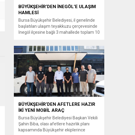
BÜYÜKŞEHİR’DEN İNEGÖL’E ULAŞIM
HAMLESİ
Bursa Büyükşehir Belediyesi, il genelinde
başlatılan ulaşım teyakkuzu çerçevesinde
İnegöl ilçesine bağlı 3 mahallede toplam 10
kilometrelik güzergahta sathi kaplama ve
yol genişletme çalışmalarına başladı. Şahin
Biba başkanlığında başlatılan ulaşım
seferberliği kapsamında Bursa Büyükşehir
Belediyesi Ulaşım Dairesi Başkanlığı
koordinasyonuyla 17 ilçede yol yenileme
çalışmalarına hız verildi. Başkan Vekili
Biba’nın göreve...
BÜYÜKŞEHİR’DEN AFETLERE HAZIR
İKİ YENİ MOBİL ARAÇ
Bursa Büyükşehir Belediyesi Başkan Vekili
Şahin Biba, olası afetlere hazırlık planı
kapsamında Büyükşehir ekiplerince