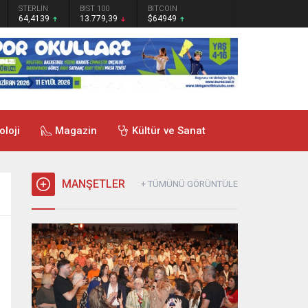
STERLİN
BIST 100
BITCOIN
64,4139
13.779,39
$64949
oloji
Magazin
Kültür ve Sanat
MANŞETLER
+ TÜMÜNÜ GÖRÜNTÜLE