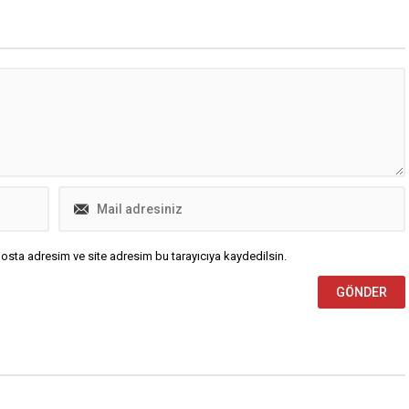
Afetlere karşı dirençli bir kent
hedefiyle pek çok projeyi hayata
geçiren Osmangazi Belediyesi,
İçişleri Bakanlığı Afet ve Acil Durum
Yönetimi Başkanlığı...
osta adresim ve site adresim bu tarayıcıya kaydedilsin.