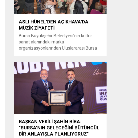
ASLI HÜNEL’DEN AÇIKHAVA’DA
MÜZİK ZİYAFETİ
Bursa Büyükşehir Belediyesi’nin kültür
sanat alanındaki marka
organizasyonlarından Uluslararası Bursa
Festivali’nde Türk müziğinin güçlü sesi Aslı
Hünel, Bursalılara müzik ziyafeti sundu.
Büyükşehir Belediyesi adına Bursa Kültür
Sanat ve Turizm Vakfı (BKSTV) tarafından
bu yıl 64’üncüsü düzenlenen Uluslararası
Bursa Festivali, sevilen sanatçı Aslı Hünel’i
müzikseverlerle buluşturdu. Uludağ İçecek
ana sponsorluğunda düzenlenen...
BAŞKAN VEKİLİ ŞAHİN BİBA:
“BURSA’NIN GELECEĞİNİ BÜTÜNCÜL
BİR ANLAYIŞLA PLANLIYORUZ”