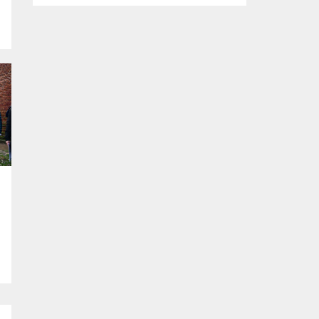
tasarlanan ve imalatı gerçekleştirilen
‘mobil ikram’ ve ‘mobil şarj istasyonu’
araçlarının yapım çalışmalarını inceledi.
Büyükşehir Belediyesi Afet İşleri Dairesi
Başkanlığı tarafından, olası afetler sonrası
vatandaşların temel ihtiyaçlarını
karşılamak amacıyla projelendirilen ‘mobil
ikram’ ve ‘mobil şarj istasyonu’...
a