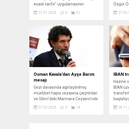
esaslı tarife" uygulamasının
Özgür Ö
ardından, söz konusu değişikliğin
namazını
27.01.2025
0
31
27.05.
doğalgaz faturalarını da
ve Hatun
kapsayacak şekilde
vatandaş
genişletilmesine karar verildi.
basın me
Doğalgaz kullanımında 'kademeli
sorulara 
tarife' çalışmalarına başlayan
tartışma
bakanlık, belirlenen miktarı geçen
spekülasy
doğalgaz abonelerinden çok daha
partideki
yüksek tutarlarda fatura tahsil
olarak “
edecek.
ayrılması
çağrısınd
Osman Kavala’dan Ayşe Barım
IBAN tr
mesajı
Hazine v
Gezi davasında ağırlaştırılmış
IBAN üze
müebbet hapis cezasına çarptırılan
transfer
ve Silivri'deki Marmara Cezaevi'nde
başlatıy
tutulan iş insanı Osman Kavala,
düzenlem
07.02.2025
0
14
26.11.
menajer ID Danışmanlık Limited
işlemlerd
Şirketi'nin kurucusu ve ortağı Ayşe
Ocak 202
Barım'ın Gezi Parkı soruşturması
uymayan
kapsamında tutuklanmasına ilişkin