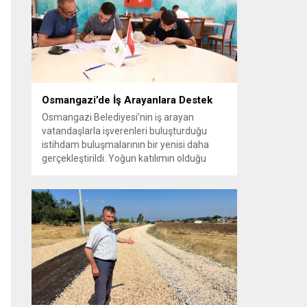
vatandaşlara yeni yaşam alanları sunmak
amacıyla yürüttüğü park çalışmalarını
sürdürüyor....
Osmangazi’de İş Arayanlara Destek
Osmangazi Belediyesi’nin iş arayan
vatandaşlarla işverenleri buluşturduğu
istihdam buluşmalarının bir yenisi daha
gerçekleştirildi. Yoğun katılımın olduğu
organizasyonda işverenlerle birebir
görüşme yapan 50 kişi yapılan
değerlendirmelerin ardından iş sahibi oldu.
Osmangazi Belediyesi’nin, Bursa Ticaret
ve Sanayi Odası (BTSO) ve İŞKUR iş
birliğiyle yıl boyunca sürdürdüğü istihdam
buluşmaları yoğun ilgi görmeye devam...