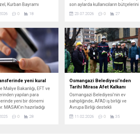
zel, Kurban Bayramı
son aylarda kullanıcıların bütçelerini
 memleketi Manisa’da kıldı
ciddi şekilde etkiliyor. DDR5 bellek
2026
0
18
23.07.2026
0
27
iye Camii çıkışında
kitlerindeki zam dalgası, Temmuz
larla bayramlaştı. Burada
ayında yüzde 7 ile yeni bir seviyeye
nsuplarına yöneltilen
ulaşırken, genel bellek maliyetleri
yanıt verirken hem parti içi
geçmiş yılın aynı dönemine göre
lara değindi hem de
dramatik biçimde arttı. 3D Center
onları yanıtladı. Özel,
raporuna göre, bellek fiyatları
 mevcut gerilimlere ilişkin
Temmuz 2025 ile karşılaştırıldığınd
Kimse partisinden
ortalama...
n, istifa etmesin”
a...
ansferinde yeni kural
Osmangazi Belediyesi’nden
Tarihi Mirasa Afet Kalkanı
e Maliye Bakanlığı, EFT ve
rinden yapılan para
Osmangazi Belediyesi’nin ev
lerinde yeni bir dönemi
sahipliğinde, AFAD iş birliği ve
or. MASAK’ın hazırladığı
Avrupa Birliği destekli
eyle yüksek tutarlı
PROCULTHER-NET 2 Projesi
2025
0
28
11.02.2026
0
35
e beyan şartı geliyor. 1
kapsamında 30 ülkeden uzmanlar,
6’dan sonra kurallara
Bursa’da buluşarak kültürel mirasın
lar para gönderemeyecek.
afetlere karşı korunmasına yönelik
uluslararası tatbikat gerçekleştirdi.