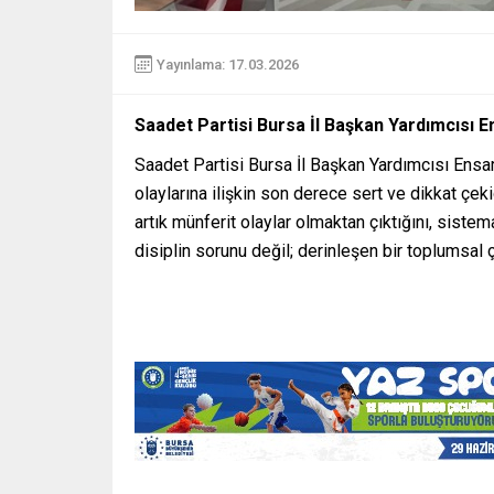
Yayınlama: 17.03.2026
Saadet
Partisi
Bursa
İl
Başkan
Yardımcısı
En
Saadet
Partisi
Bursa
İl
Başkan
Yardımcısı
Ensa
olaylarına
ilişkin
son
derece
sert
ve
dikkat
çeki
artık
münferit
olaylar
olmaktan
çıktığını,
sistem
disiplin
sorunu
değil;
derinleşen
bir
toplumsal