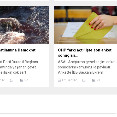
aşkanı adayı Ekrem
u dahi tutuklanarak
 gönderildi. CHP'li ...
atliamına Demokrat
CHP farkı açtı! İşte son anket
sonuçları…
 Parti Bursa İl Başkanı,
ASAL Araştırma genel seçim anket
Çayı’nda yaşanan çevre
sonuçlarını kamuoyu ile paylaştı.
e ilişkin çok sert
Ankette İBB Başkanı Ekrem
larda bulundu. Bursa’nın
İmamoğlu'nun tutuklanmasının
2026
0
27
02.04.2025
0
23
tarım topraklarının göz göre
ardından CHP'nin oyunu artırdığı
rlendiğini belirten Goral,
görüldü.
 çevre sorunu değil; halk
 karşı işlenmiş organize bir
çudur” dedi. Osmangazi’ye
mutköy, Yeniceabat,
uş, Çağlayan ve Ahmetbey