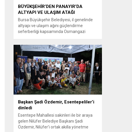
BÜYÜKŞEHİR’DEN PANAYIR’DA
ALTYAPI VE ULAŞIM ATAĞI
Bursa Büyükşehir Belediyesi, il genelinde
altyapı ve ulaşım ağını güçlendirme
seferberliği kapsamında Osmangazi
ilçesine bağlı Panayır Mahallesi 3’üncü
Pınar Caddesi’nde çalışmalara hız verdi.
Büyükşehir Belediyesi, BUSKİ Genel
Müdürlüğü ve Ulaşım Dairesi Başkanlığı
koordinasyonuyla Osmangazi ilçesine bağlı
Panayır Mahallesi 3’üncü Pınar
Caddesi’nde altyapı ve üstyapıyı yenileme
çalışmalarında sona yaklaştı. Bölgenin en...
Başkan Şadi Özdemir, Esentepeliler’i
dinledi
Esentepe Mahallesi sakinleri ile bir araya
gelen Nilüfer Belediye Başkanı Şadi
Özdemir, Nilüfer’i ortak akılla yönetme