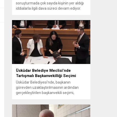
soruşturmada çok sayıda kişinin yer aldığı
iddialarla ilgili dava süreci devam ediyor.
Mahkeme, savcının görüşünü aldıktan
sonra sanıkların tutukluluk hallerini ayrı ayrı
değerlendirdi. İnceleme sonucunda,
aralarında Ekrem İmamoğlu’nun da
bulunduğu 53 tutuklu hakkında tutukluluk
hallerinin sürdürülmesine karar verildi.
İddialar ve değerlendirilen talepler
Soruşturma kapsamında sanıklara
yöneltilen...
Üsküdar Belediye Meclisi’nde
Tartışmalı Başkanvekilliği Seçimi
Üsküdar Belediyesi’nde, başkanın
görevden uzaklaştırılmasının ardından
gerçekleştirilen başkanvekili seçimi,
tartışmalı ve hukuki itirazlara konu olacak
uygulamalarla gündeme geldi. Yapılan
oylamada usul ve gizlilikle ilgili ciddi iddialar
ortaya atıldı; bazı oyların geçersiz