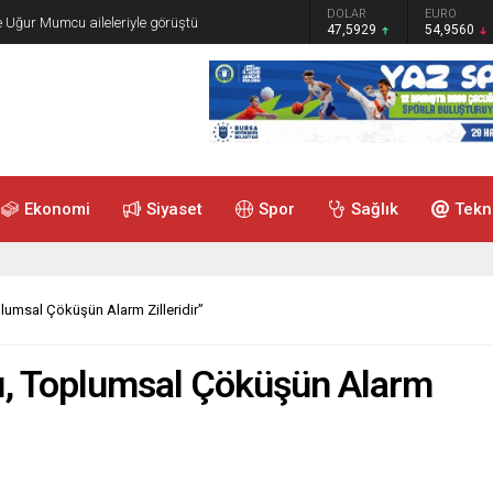
GRAM ALTIN
DOLAR
EURO
e Uğur Mumcu aileleriyle görüştü
6.493,17
47,5929
54,9560
Ekonomi
Siyaset
Spor
Sağlık
Tekn
plumsal Çöküşün Alarm Zilleridir”
şı, Toplumsal Çöküşün Alarm