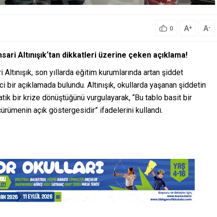
A
A
+
-
0
sari Altınışık
‘tan dikkatleri üzerine çeken açıklama!
ri
Altınışık,
son
yıllarda
eğitim
kurumlarında
artan
şiddet
ci
bir
açıklamada
bulundu.
Altınışık,
okullarda
yaşanan
şiddetin
atik
bir
krize
dönüştüğünü
vurgulayarak, “
Bu
tablo
basit
bir
çürümenin
açık
göstergesidir”
ifadelerini
kullandı.