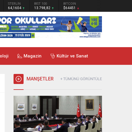
STERLİN
BIST 100
BITCOIN
64,1604
13.798,82
$64451
oloji
Magazin
Kültür ve Sanat
MANŞETLER
+ TÜMÜNÜ GÖRÜNTÜLE