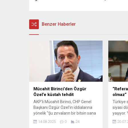
Benzer Haberler
Mücahit Birinci’den Özgür
“Refer
Özel’e küstah tehdit
olmaz”
AKP'li Mücahit Birinci, CHP Genel
Türkiye s
Başkanı Özgür Özel'in iddialarına
siyasi d
yönelik "Şu zırvaların bir bitsin sana
yaşıyor.
kendi öngördüğüm sürede bir cevap
birinci p
14.08.2025
0
24
20.07.
vereceğim @eczozgurozel... Çok
başlayan