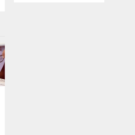
kararlılığında olduklarını söyledi. Başkan
Şadi Özdemir, bütçeyi verimli kullanarak,
sorunların üstesinden gelmeye çalıştıklarını
vurguladı. Nilüfer Belediyesi tarafından
mahallelerin ihtiyaçlarını yerinde tespit
edip, çözüm oluşturmak amacıyla
başlatılan “Şadi Başkan’la Akşam Çayı”
buluşmaları, sıcak havaya rağmen...