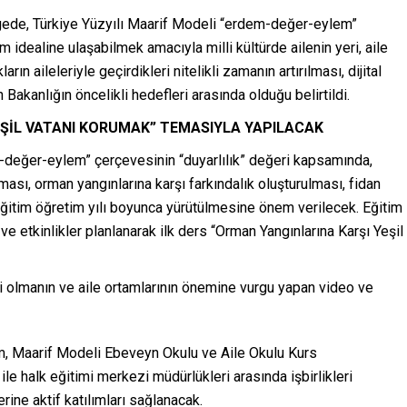
enelgede, Türkiye Yüzyılı Maarif Modeli “erdem-değer-eylem”
 idealine ulaşabilmek amacıyla milli kültürde ailenin yeri, aile
n aileleriyle geçirdikleri nitelikli zamanın artırılması, dijital
n Bakanlığın öncelikli hedefleri arasında olduğu belirtildi.
EŞİL VATANI KORUMAK” TEMASIYLA YAPILACAK
-değer-eylem” çerçevesinin “duyarlılık” değeri kapsamında,
ası, orman yangınlarına karşı farkındalık oluşturulması, fidan
eğitim öğretim yılı boyunca yürütülmesine önem verilecek. Eğitim
i ve etkinlikler planlanarak ilk ders “Orman Yangınlarına Karşı Yeşil
 olmanın ve aile ortamlarının önemine vurgu yapan video ve
um, Maarif Modeli Ebeveyn Okulu ve Aile Okulu Kurs
ile halk eğitimi merkezi müdürlükleri arasında işbirlikleri
erine aktif katılımları sağlanacak.