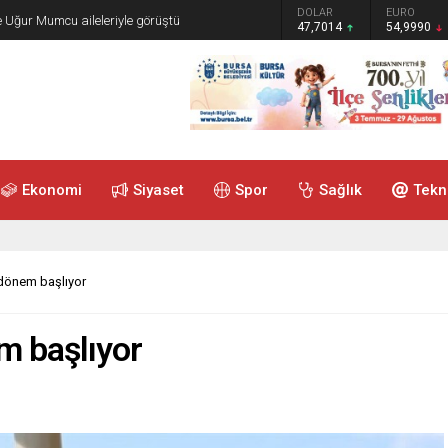
GRAM ALTIN
DOLAR
EURO
e Uğur Mumcu aileleriyle görüştü
6.505,41
47,7014
54,9990
Ekonomi
Siyaset
Spor
Sağlık
Tekn
 dönem başlıyor
em başlıyor