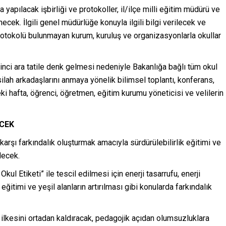
a yapılacak işbirliği ve protokoller, il/ilçe milli eğitim müdürü ve
ek. İlgili genel müdürlüğe konuyla ilgili bilgi verilecek ve
protokolü bulunmayan kurum, kuruluş ve organizasyonlarla okullar
rinci ara tatile denk gelmesi nedeniyle Bakanlığa bağlı tüm okul
lah arkadaşlarını anmaya yönelik bilimsel toplantı, konferans,
ceki hafta, öğrenci, öğretmen, eğitim kurumu yöneticisi ve velilerin
ECEK
karşı farkındalık oluşturmak amacıyla sürdürülebilirlik eğitimi ve
lecek.
ul Etiketi” ile tescil edilmesi için enerji tasarrufu, enerji
 eğitimi ve yeşil alanların artırılması gibi konularda farkındalık
i ilkesini ortadan kaldıracak, pedagojik açıdan olumsuzluklara