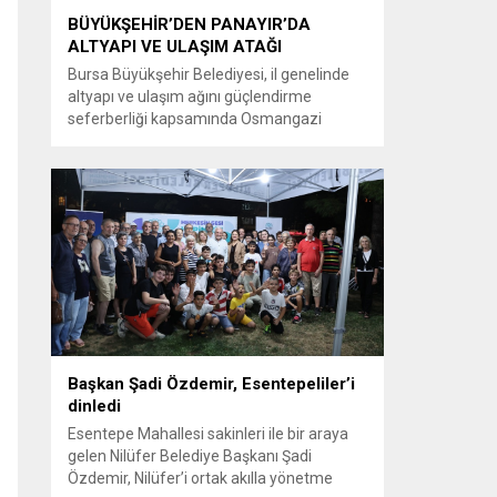
BÜYÜKŞEHİR’DEN PANAYIR’DA
ALTYAPI VE ULAŞIM ATAĞI
Bursa Büyükşehir Belediyesi, il genelinde
altyapı ve ulaşım ağını güçlendirme
seferberliği kapsamında Osmangazi
ilçesine bağlı Panayır Mahallesi 3’üncü
Pınar Caddesi’nde çalışmalara hız verdi.
Büyükşehir Belediyesi, BUSKİ Genel
Müdürlüğü ve Ulaşım Dairesi Başkanlığı
koordinasyonuyla Osmangazi ilçesine bağlı
Panayır Mahallesi 3’üncü Pınar
Caddesi’nde altyapı ve üstyapıyı yenileme
çalışmalarında sona yaklaştı. Bölgenin en...
Başkan Şadi Özdemir, Esentepeliler’i
dinledi
Esentepe Mahallesi sakinleri ile bir araya
gelen Nilüfer Belediye Başkanı Şadi
Özdemir, Nilüfer’i ortak akılla yönetme