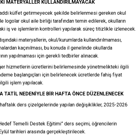
AKİ MATERYALLER KULLANDIRILMAYACAK
addi külfet getirmeyecek şekilde belirlenmesi gereken okul
le logolar okul aile birliği tarafından temin edilerek, okulların
i iş ve işlemlerin kontrolleri yapılarak süreç titizlikle izlenecek.
dışındaki materyallerin, okul/kurumlarda kullandırılmaması,
malardan kaçınılması, bu konuda il genelinde okullarda
nın yapılmaması için gerekli tedbirler alınacak.
iğer hizmetlerin ücretlerini belirlemesinde yönetmelikteki ilgili
eme başlangıçları için belirlenecek ücretlerde fahiş fiyat
lgili işlem yapılacak.
A TATİL NEDENİYLE BİR HAFTA ÖNCE DÜZENLENECEK
 haftalık ders çizelgelerinde yapılan değişiklikler, 2025-2026
“Hedef Temelli Destek Eğitimi” ders seçimi, öğrencilerin
ylül tarihleri arasında gerçekleştirilecek.