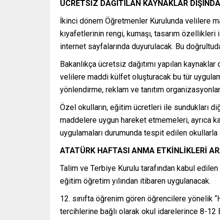
ÜCRETSİZ DAĞITILAN KAYNAKLAR DIŞIND
İkinci dönem Öğretmenler Kurulunda velilere m
kıyafetlerinin rengi, kumaşı, tasarım özellikleri i
internet sayfalarında duyurulacak. Bu doğrultudak
Bakanlıkça ücretsiz dağıtımı yapılan kaynaklar 
velilere maddi külfet oluşturacak bu tür uygula
yönlendirme, reklam ve tanıtım organizasyonları
Özel okulların, eğitim ücretleri ile sundukları d
maddelere uygun hareket etmemeleri, ayrıca kad
uygulamaları durumunda tespit edilen okullarla i
ATATÜRK HAFTASI ANMA ETKİNLİKLERİ AR
Talim ve Terbiye Kurulu tarafından kabul edilen
eğitim öğretim yılından itibaren uygulanacak.
12. sınıfta öğrenim gören öğrencilere yönelik 
tercihlerine bağlı olarak okul idarelerince 8-12 E