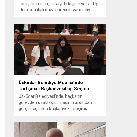
soruşturmada çok sayıda kişinin yer aldığı
iddialarla ilgili dava süreci devam ediyor.
Mahkeme, savcının görüşünü aldıktan
sonra sanıkların tutukluluk hallerini ayrı ayrı
değerlendirdi. İnceleme sonucunda,
aralarında Ekrem İmamoğlu’nun da
bulunduğu 53 tutuklu hakkında tutukluluk
hallerinin sürdürülmesine karar verildi.
İddialar ve değerlendirilen talepler
Soruşturma kapsamında sanıklara
yöneltilen...
Üsküdar Belediye Meclisi’nde
Tartışmalı Başkanvekilliği Seçimi
Üsküdar Belediyesi’nde, başkanın
görevden uzaklaştırılmasının ardından
gerçekleştirilen başkanvekili seçimi,
tartışmalı ve hukuki itirazlara konu olacak
uygulamalarla gündeme geldi. Yapılan
oylamada usul ve gizlilikle ilgili ciddi iddialar
ortaya atıldı; bazı oyların geçersiz