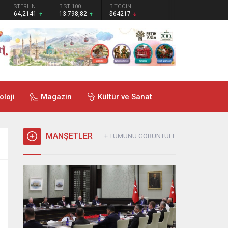
STERLİN
BIST 100
BITCOIN
64,2141
13.798,82
$64217
oloji
Magazin
Kültür ve Sanat
MANŞETLER
+ TÜMÜNÜ GÖRÜNTÜLE