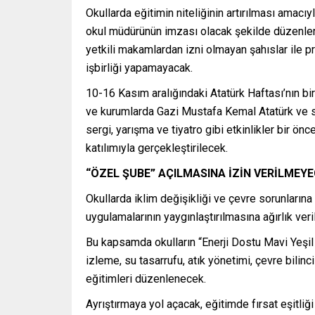
Okullarda eğitimin niteliğinin artırılması amacıyl
okul müdürünün imzası olacak şekilde düzenlenec
yetkili makamlardan izni olmayan şahıslar ile 
işbirliği yapamayacak.
10-16 Kasım aralığındaki Atatürk Haftası’nın bi
ve kurumlarda Gazi Mustafa Kemal Atatürk ve si
sergi, yarışma ve tiyatro gibi etkinlikler bir ön
katılımıyla gerçekleştirilecek.
“ÖZEL ŞUBE” AÇILMASINA İZİN VERİLMEY
Okullarda iklim değişikliği ve çevre sorunlarına 
uygulamalarının yaygınlaştırılmasına ağırlık veri
Bu kapsamda okulların “Enerji Dostu Mavi Yeşil Ok
izleme, su tasarrufu, atık yönetimi, çevre bilinci
eğitimleri düzenlenecek.
Ayrıştırmaya yol açacak, eğitimde fırsat eşitliğ