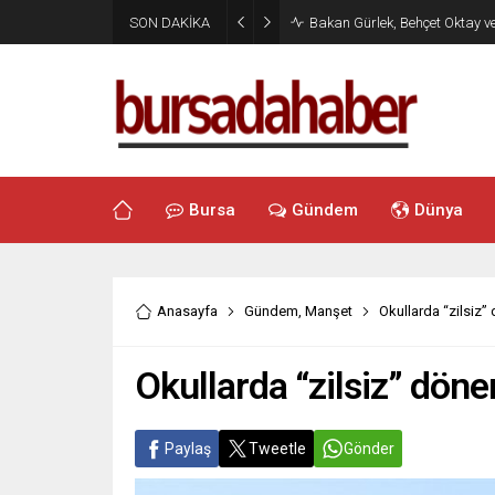
SON DAKİKA
Bakan Gürlek, Behçet Oktay v
Bursa
Gündem
Dünya
Anasayfa
Gündem
,
Manşet
Okullarda “zilsiz”
Okullarda “zilsiz” dön
Paylaş
Tweetle
Gönder