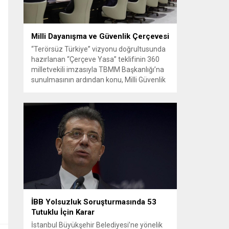
Milli Dayanışma ve Güvenlik Çerçevesi
“Terörsüz Türkiye” vizyonu doğrultusunda
hazırlanan “Çerçeve Yasa” teklifinin 360
milletvekili imzasıyla TBMM Başkanlığı’na
sunulmasının ardından konu, Milli Güvenlik
Kurulu (MGK) toplantısında ele alınmıştır.
Toplantı sonrası yayımlanan sekiz
maddelik bildiri, ülke güvenliği ve bölgesel
gelişmelere dair değerlendirmeleri
içermektedir. Yaklaşık 2 saat 15 dakika
süren oturumun sonuç metninde; terörle
mücadele, bölgesel istikrar,...
İBB Yolsuzluk Soruşturmasında 53
Tutuklu İçin Karar
İstanbul Büyükşehir Belediyesi’ne yönelik