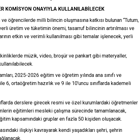
R KOMİSYON ONAYIYLA KULLANILABİLECEK
ve öğrencilerde milli bilincin oluşmasına katkısı bulunan “Tutum,
yerli üretim ve tüketimin önemi, tasarruf bilincinin artırılması ve
ının etkin ve verimli kullanılması gibi temalar işlenecek, yerli
kinliklerde müzik, video, broşür ve pankart gibi materyaller,
llanılabilecek.
amları, 2025-2026 eğitim ve öğretim yılında ana sınıfı ve
 ile 6, ortaöğretim hazırlık ve 9 ile 10’uncu sınıflarda kademeli
arda derslere girecek resmi ve özel kurumlardaki öğretmenler
enlerin eğitimleri mesleki çalışma sürecinde tamamlanacak,
 eğitim kapsamındaki gruplar en fazla 50 kişiden oluşacak.
asındaki ilişkiyi kavrayarak kendi yaşadıkları şehri, şehrin
ağlanacak.