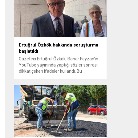
sayılması ve meclis içindeki yönlendirmeler
kamuoyunda tepkilere yol açtı. Seçim
sürecinde yaşanan gelişmeler, parti
grupları arasındaki gerilimi artırdı. CHP’nin...
Ertuğrul Özkök hakkında soruşturma
başlatıldı
Gazeteci Ertuğrul Özkök, Bahar Feyzan’ın
YouTube yayınında yaptığı sözler sonrası
dikkat çeken ifadeler kullandı. Bu
açıklamalar üzerine İstanbul Cumhuriyet
Başsavcılığı tarafından Özkök hakkında
‘Cumhurbaşkanına hakaret’ suçundan
re’sen soruşturma başlatıldı. Özkök,
hakkındaki soruşturma kapsamında
Çağlayan’daki İstanbul Adalet Sarayı’na
giderek savcılığa ifade verdi. İfadesinin
ardından adliyeden ayrıldığı bildirildi.
Programdaki sözleri ve savunması...