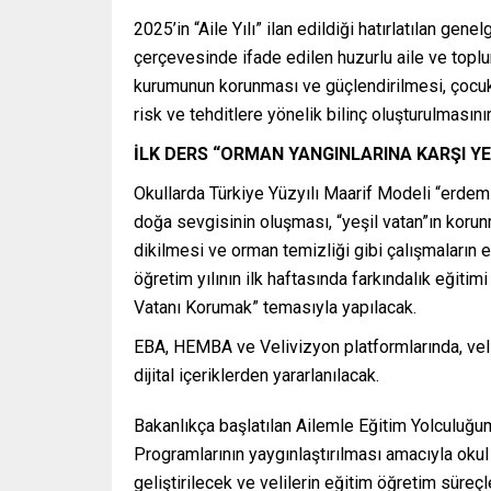
2025’in “Aile Yılı” ilan edildiği hatırlatılan g
çerçevesinde ifade edilen huzurlu aile ve toplum
kurumunun korunması ve güçlendirilmesi, çocukları
risk ve tehditlere yönelik bilinç oluşturulmasını
İLK DERS “ORMAN YANGINLARINA KARŞI Y
Okullarda Türkiye Yüzyılı Maarif Modeli “erdem
doğa sevgisinin oluşması, “yeşil vatan”ın korunm
dikilmesi ve orman temizliği gibi çalışmaların 
öğretim yılının ilk haftasında farkındalık eğitim
Vatanı Korumak” temasıyla yapılacak.
EBA, HEMBA ve Velivizyon platformlarında, veli
dijital içeriklerden yararlanılacak.
Bakanlıkça başlatılan Ailemle Eğitim Yolculuğ
Programlarının yaygınlaştırılması amacıyla okul 
geliştirilecek ve velilerin eğitim öğretim süreçl