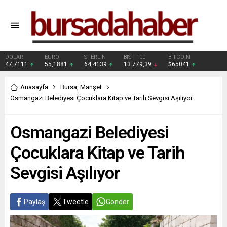
DOLAR
EURO
STERLİN
BIST 100
BITCOIN
47,7111
55,1881
64,4139
13.779,39
$65041
Anasayfa
Bursa
,
Manşet
Osmangazi Belediyesi Çocuklara Kitap ve Tarih Sevgisi Aşılıyor
Osmangazi Belediyesi
Çocuklara Kitap ve Tarih
Sevgisi Aşılıyor
Paylaş
Tweetle
Gönder