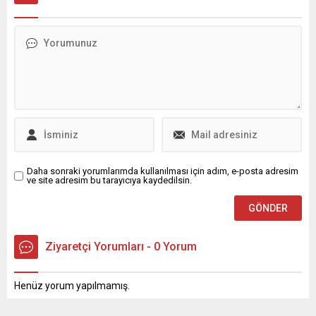
sektörlerinde de önemli
yeniden yapılandırma
artışlar görüldü.
konularında görüş alışverişi
yapılması bekleniyor.
Görüşmelerde, son
dönemde ekonomi, güvenlik
ve toplumsal uzlaşı
alanlarında sağlanan
ilerlemenin sürdürülebilir
hale getirilmesi amaçlanıyor.
Türkiye ile...
Daha sonraki yorumlarımda kullanılması için adım, e-posta adresim
ve site adresim bu tarayıcıya kaydedilsin.
Ziyaretçi Yorumları - 0 Yorum
Henüz yorum yapılmamış.