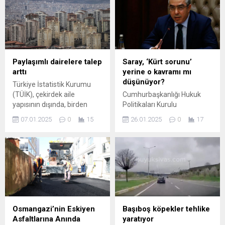
Paylaşımlı dairelere talep
Saray, ‘Kürt sorunu’
arttı
yerine o kavramı mı
düşünüyor?
Türkiye İstatistik Kurumu
(TÜİK), çekirdek aile
Cumhurbaşkanlığı Hukuk
yapısının dışında, birden
Politikaları Kurulu
fazla kişinin birlikte yaşadığı
Başkanvekili Mehmet Uçum,
07.01.2025
0
15
26.01.2025
0
17
hanelerin sayısının arttığını
'Kürt sorunu' kavramı yerine
açıkladı. Yüksek kiralar,
meselenin 'konu'ya
yalnızca öğrencileri değil,
dönüştüğünü ileri sürerek bu
çalışanları da paylaşımlı
bakış açısının, "Devletin
evlere yönelmesine neden
egemen yaklaşımı" haline
oldu.
geldiğini söyledi.
Osmangazi’nin Eskiyen
Başıboş köpekler tehlike
Asfaltlarına Anında
yaratıyor