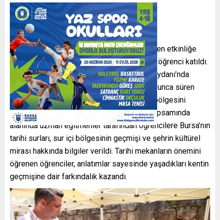
Osmangazi Belediyesi tarafından düzenlenen etkinliğe
Yusuf Köstem İlkokulu’nda eğitim gören 67 öğrenci katıldı.
Öğrenciler, okullarından alınarak Yerkapı Meydanı’nda
oluşturulan etkinlik alanına getirildi. Gün boyunca süren
programda çocuklar, Bursa’nın tarihi sur içi bölgesini
yakından tanıma imkanı elde etti. Etkinlik kapsamında
alanında uzman eğitmenler tarafından öğrencilere Bursa’nın
tarihi surları, sur içi bölgesinin geçmişi ve şehrin kültürel
mirası hakkında bilgiler verildi. Tarihi mekanların önemini
öğrenen öğrenciler, anlatımlar sayesinde yaşadıkları kentin
geçmişine dair farkındalık kazandı.