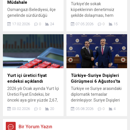
Müdahale
Türkiye’de sokak
Osmangazi Belediyesi, ilçe
köpeklerinin denetimsiz
genelinde sürdürdüğü
şekilde dolaşması, hem
kapsamlı asfalt yenileme
yayalar hem de sürücüler
17.02.2026
0
24
07.05.2026
0
15
çalışmalarıyla hem kent
için ciddi tehlikeler
estetiğine değer katıyor,
oluşturuyor. Son yıllarda
hem de vatandaşların
çocukların da aralarında
günlük yaşamını
olduğu birçok kişi bu
kolaylaştırıyor. Yıllar içinde
saldırılardan zarar gördü;
yıpranan, sürüş güvenliğini
ayrıca yola aniden çıkan
olumsuz etkileyen cadde ile
hayvanlar nedeniyle trafik
sokaklar, belediye ekiplerinin
kazaları ve can kayıpları
titiz çalışmalarıyla modern
yaşanıyor. Mevcut
Yurt içi üretici fiyat
Türkiye-Suriye Dışişleri
ve konforlu bir görünüme
düzenlemelere rağmen
endeksi açıklandı
Görüşmesi 6 Ağustos’ta
kavuşturuluyor.
sorunun tam anlamıyla
2026 yılı Ocak ayında Yurt İçi
Türkiye ve Suriye arasındaki
Osmangazi’nin dört bir
çözülemediği
Üretici Fiyat Endeksi, bir
diplomatik temaslar
yanında gece gündüz
gözlemleniyor. Bazı çevreler
önceki aya göre yüzde 2,67,
derinleşiyor. Suriye Dışişleri
demeden çalışan Fen İşleri...
bu...
bir önceki yılın Aralık ayına
Bakanı Esad Hasan Şeybani,
03.02.2026
0
20
05.08.2026
0
4
göre yüzde 2,67 ve bir
6 Ağustos tarihinde
önceki yılın aynı ayına göre
Türkiye’ye çalışma ziyareti
yüzde 27,17 oranında artış
gerçekleştirecek; iki ülke
Bir Yorum Yazın
kaydetti. Sanayinin farklı
arasında güvenlik, istikrar ve