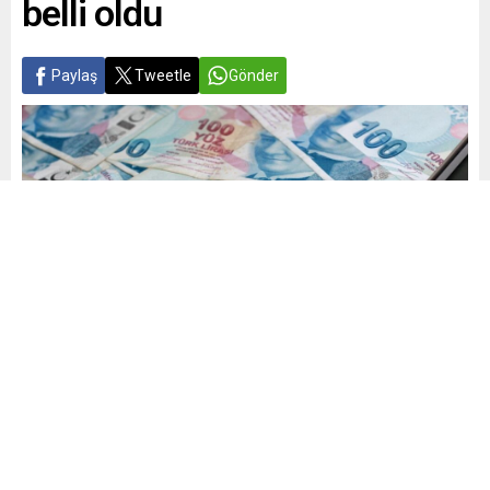
belli oldu
Paylaş
Tweetle
Gönder
Yayınlama: 18.06.2025
A
A
+
-
0