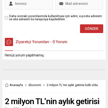
Şampiyonası 3. ayak
(MUFPP) kapsamında
yarışları, Bursa Motor
düzenlenen Milano...
Sporları Merkezi’nde...
Daha sonraki yorumlarımda kullanılması için adım, e-posta adresim
ve site adresim bu tarayıcıya kaydedilsin.
Ziyaretçi Yorumları - 0 Yorum
Henüz yorum yapılmamış.
Anasayfa
Ekonomi
2 milyon TL’nin aylık getirisi belli oldu
2 milyon TL’nin aylık getirisi