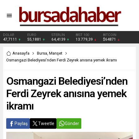
DOLAR
EURO
STERLİN
BIST 100
BITCOIN
47,7111
55,1881
64,4139
13.779,39
$64871
Anasayfa
Bursa
,
Manşet
Osmangazi Belediyesi’nden Ferdi Zeyrek anısına yemek ikramı
Osmangazi Belediyesi’nden
Ferdi Zeyrek anısına yemek
ikramı
Paylaş
Tweetle
Gönder