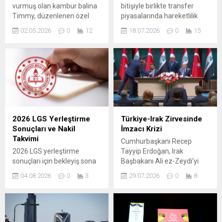
vurmuş olan kambur balina
bitişiyle birlikte transfer
Timmy, düzenlenen özel
piyasalarında hareketlilik
operasyonla güvenliğe
yeniden hız kazandı. Hem
02.05.2026
0
12
18.07.2026
0
15
kavuştu ve Danimarka
Türkiye liglerinden hem de
açıklarındaki Kuzey
Avrupa’dan gelen haberler
Denizi’ne doğru salıverildi.
gündemi meşgul ediyor;
Taşıma işlemi, özel bir barça
kulüpler kadrolarını
yardımıyla gerçekleştirildi ve
güçlendirmek için yoğun
balina suya çıktıktan sonra
görüşmeler yürütüyor.
kendiliğinden yüzmeye
Galatasaray, Fenerbahçe,
başladı. Operasyonu finanse
Beşiktaş ve Trabzonspor
eden girişimcilerden Karin
gibi büyük Türk takımları
2026 LGS Yerleştirme
Türkiye-Irak Zirvesinde
Walter-Mommert, balinanın
transfer dönemine hazırlık
Sonuçları ve Nakil
İmzacı Krizi
barçtan ayrıldıktan sonra
yaparken, yabancı kulüpler
Takvimi
Cumhurbaşkanı Recep
yüzeyden püskürttüğü suyla
de önemli hamleler planlıyor.
2026 LGS yerleştirme
Tayyip Erdoğan, Irak
yol aldığını...
Taraftar...
sonuçları için bekleyiş sona
Başbakanı Ali ez-Zeydi’yi
eriyor. Milyonlarca öğrenci
Cumhurbaşkanlığı
04.08.2026
0
3
29.07.2026
0
8
ve velisi, puanlara göre
Külliyesi’nde kabul etti.
yapılan yerleştirme
Görüşme sonrası iki ülke
sonuçlarının duyurulacağı
arasında imzalanması
günü merak ediyor; ilanın
planlanan anlaşmalar
erişime açılacağı tarih ve
törenle duyuruldu. İmza