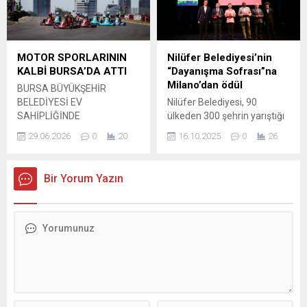
saat Milli Eğitim Bakanlığı
töreni sırasında
takvimine göre belirlendi.
beklenmedik bir gerginlik
Yerleştirme sonuçları ve boş
yaşandı: Irak Ulaştırma
kalan kontenjanlar, 5
Bakanı Vehb Selman el-
MOTOR SPORLARININ
Nilüfer Belediyesi’nin
Ağustos Çarşamba günü
Haseni, Kalkınma Yolu
KALBİ BURSA’DA ATTI
“Dayanışma Sofrası”na
meb.gov.tr adresinde
Projesi anlaşmasını
Milano’dan ödül
BURSA BÜYÜKŞEHİR
yayımlanacak. Sonuçların
imzalamayı reddetti. Krizin
BELEDİYESİ EV
Nilüfer Belediyesi, 90
öğle saatleri civarında...
Seyri ve Müdahaleler El-
SAHİPLİĞİNDE
ülkeden 300 şehrin yarıştığı
Haseni’nin tereddüdü
GERÇEKLEŞTİRİLEN MOTUL
Milano Paktı Ödülleri 2025’te
üzerine Irak Başbakanı...
29.06.2026
0
20
16.10.2025
0
26
2026 TÜRKİYE KARTİNG
“Sosyal ve Ekonomik Eşitlik”
ŞAMPİYONASI 3. AYAK
kategorisinde Özel
YARIŞLARI, BÜYÜK
Mansiyon Ödülü’ne layık
Bir Yorum Yazın
HEYECANA SAHNE OLDU.
görüldü. Nilüfer
Bursa Büyükşehir Belediyesi
Belediyesi’nin dayanışma ve
ev sahipliğinde, Türkiye
sosyal belediyecilik
Otomobil Sporları
anlayışıyla hayata geçirdiği
Federasyonu (TOSFED) ve
“Nilüfer’in Dayanışma
Bursa Uludağ Motor Spor
Sofrası” projesi, uluslararası
Kulübü (BUMOSK) iş
alanda önemli bir başarıya
birliğiyle düzenlenen MOTUL
imza attı. Milano Kentsel
2026 Türkiye Karting
Gıda Politikası Paktı