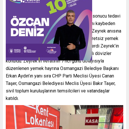
Osmangazi Belediyesi, geçirdiği elim kaza sonucu tedavi
gördüğü hastanede geçtiğimiz hafta hayatını kaybeden
Manisa Büyükşehir Belediye Başkanı Ferdi Zeyrek anısına
Osmangazi Meydanı Kent Lokantası’nda ücretsiz yemek
ikramında bulundu. İkramın yapıldığı alana Ferdi Zeyrek’in
fotoğrafının yer aldığı ‘Unutmayacağız’ yazılı dövizler
konuldu. Zeyrek’in vefatının 7’nci günü dolayısıyla
düzenlenen yemek hayrına Osmangazi Belediye Başkanı
Erkan Aydın’ın yanı sıra CHP Parti Meclisi Üyesi Canan
Taşer, Osmangazi Belediyesi Meclis Üyesi Bakır Taşer,
sivil toplum kuruluşlarının temsilcileri ve vatandaşlar
katıldı.