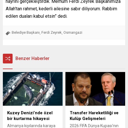
hayrını gerçekleştirdik. Merhum Ferdi Zeyrek Başkanımıza
Allah’tan rahmet, kederli ailesine sabır diliyorum. Rabbim
edilen duaları kabul etsin” dedi.
Belediye Başkanı
Ferdi Zeyrek
Osmangazi
,
,
Benzer Haberler
Kuzey Denizi’nde özel
Transfer Hareketliliği ve
bir kurtarma hikayesi
Kulüp Gelişmeleri
Almanya kıyılarında karaya
2026 FIFA Dünya Kupası’nın