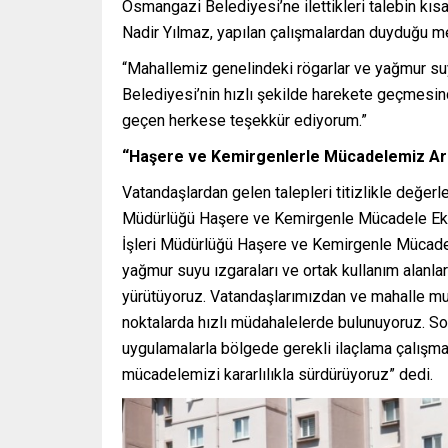
Osmangazi Belediyesi’ne ilettikleri talebin kıs
Nadir Yılmaz, yapılan çalışmalardan duyduğu me
“Mahallemiz genelindeki rögarlar ve yağmur suy
Belediyesi’nin hızlı şekilde harekete geçmes
geçen herkese teşekkür ediyorum.”
“Haşere ve Kemirgenlerle Mücadelemiz Ara
Vatandaşlardan gelen talepleri titizlikle değer
Müdürlüğü Haşere ve Kemirgenle Mücadele Eki
İşleri Müdürlüğü Haşere ve Kemirgenle Mücadele
yağmur suyu ızgaraları ve ortak kullanım alanla
yürütüyoruz. Vatandaşlarımızdan ve mahalle muh
noktalarda hızlı müdahalelerde bulunuyoruz. So
uygulamalarla bölgede gerekli ilaçlama çalışma
mücadelemizi kararlılıkla sürdürüyoruz” dedi.