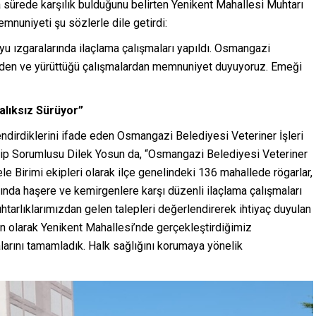
a sürede karşılık bulduğunu belirten Yenikent Mahallesi Muhtarı
mnuniyeti şu sözlerle dile getirdi:
u ızgaralarında ilaçlama çalışmaları yapıldı. Osmangazi
inden ve yürüttüğü çalışmalardan memnuniyet duyuyoruz. Emeği
lıksız Sürüyor”
lendirdiklerini ifade eden Osmangazi Belediyesi Veteriner İşleri
p Sorumlusu Dilek Yosun da, “Osmangazi Belediyesi Veteriner
 Birimi ekipleri olarak ilçe genelindeki 136 mahallede rögarlar,
rında haşere ve kemirgenlere karşı düzenli ilaçlama çalışmaları
tarlıklarımızdan gelen talepleri değerlendirerek ihtiyaç duyulan
n olarak Yenikent Mahallesi’nde gerçekleştirdiğimiz
larını tamamladık. Halk sağlığını korumaya yönelik