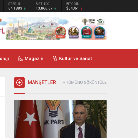
STERLİN
BIST 100
BITCOIN
64,1883
13.866,67
$64361
oloji
Magazin
Kültür ve Sanat
MANŞETLER
+ TÜMÜNÜ GÖRÜNTÜLE