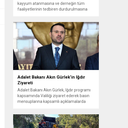
kayyum atanmasına ve derneğin tüm
faaliyetlerinin tedbiren durdurulmasına
karar verdi. Daha önce mali denetim
amaçlı kayyum kararı verilmiş olup son
adım doğrudan yönetime ilişkin bir tedbir
niteliği taşıyor. İstanbul Emniyet Müdürlüğü
Mali Suçlarla Mücadele Şube Müdürlüğü ve
İstanbul...
Adalet Bakanı Akın Gürlek’in Iğdır
Ziyareti
Adalet Bakanı Akın Gürlek, Iğdır programı
kapsamında Valiliği ziyaret ederek basın
mensuplarına kapsamlı açıklamalarda
bulundu. Bakanlık bünyesinde kurulan
birimlerle yıllardır aydınlatılamayan
dosyaların yeniden ele alındığını ve
vatandaşların adalete erişiminin