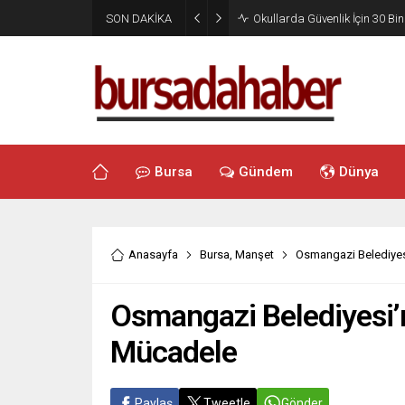
SON DAKİKA
Okullarda Güvenlik İçin 30 Bin
Bursa
Gündem
Dünya
Anasayfa
Bursa
,
Manşet
Osmangazi Belediyes
Osmangazi Belediyesi’
Mücadele
Paylaş
Tweetle
Gönder