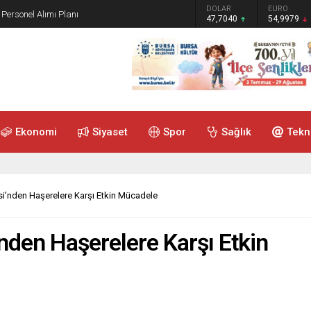
GRAM ALTIN
DOLAR
EURO
 Personel Alımı Planı
6.587,65
47,7040
54,9979
Ekonomi
Siyaset
Spor
Sağlık
Tekn
i’nden Haşerelere Karşı Etkin Mücadele
nden Haşerelere Karşı Etkin