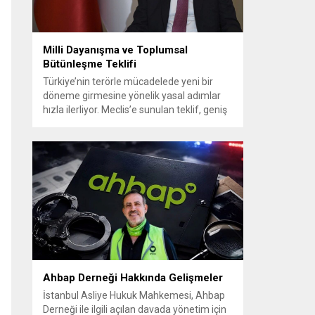
Milli Dayanışma ve Toplumsal
Bütünleşme Teklifi
Türkiye’nin terörle mücadelede yeni bir
döneme girmesine yönelik yasal adımlar
hızla ilerliyor. Meclis’e sunulan teklif, geniş
siyasi destekle birlikte toplumsal barış ve
güvenliği güçlendirmeyi amaçlıyor. AK Parti
Genel Başkanvekili Efkan Ala, teklifin 360’a
yakın milletvekilinin imzasıyla TBMM
Başkanlığı’na verildiğini belirterek, hem
siyasi hem de toplumsal düzeyde önemli
bir destek bulunduğunu...
Ahbap Derneği Hakkında Gelişmeler
İstanbul Asliye Hukuk Mahkemesi, Ahbap
Derneği ile ilgili açılan davada yönetim için