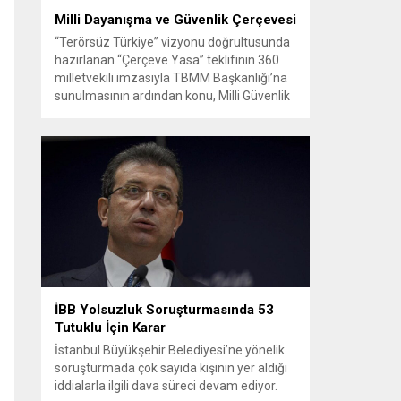
Milli Dayanışma ve Güvenlik Çerçevesi
“Terörsüz Türkiye” vizyonu doğrultusunda
hazırlanan “Çerçeve Yasa” teklifinin 360
milletvekili imzasıyla TBMM Başkanlığı’na
sunulmasının ardından konu, Milli Güvenlik
Kurulu (MGK) toplantısında ele alınmıştır.
Toplantı sonrası yayımlanan sekiz
maddelik bildiri, ülke güvenliği ve bölgesel
gelişmelere dair değerlendirmeleri
içermektedir. Yaklaşık 2 saat 15 dakika
süren oturumun sonuç metninde; terörle
mücadele, bölgesel istikrar,...
İBB Yolsuzluk Soruşturmasında 53
Tutuklu İçin Karar
İstanbul Büyükşehir Belediyesi’ne yönelik
soruşturmada çok sayıda kişinin yer aldığı
iddialarla ilgili dava süreci devam ediyor.