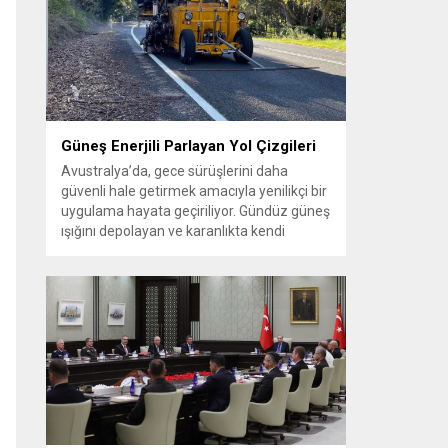
güçlendirilmesine yönelik adımların
atıldığını ifade etti. Gürlek, Iğdır’ın lojistik ve
jeopolitik öneminin artacağını belirterek
bölgesel kalkınmanın adalet düzeniyle
desteklenmesi gerektiğini vurguladı....
Güneş Enerjili Parlayan Yol Çizgileri
Avustralya’da, gece sürüşlerini daha
güvenli hale getirmek amacıyla yenilikçi bir
uygulama hayata geçiriliyor. Gündüz güneş
ışığını depolayan ve karanlıkta kendi
kendine parlayan özel yol çizgileri, özellikle
sokak aydınlatmasının yetersiz olduğu
bölgelerde sürücülere daha net bir görüş
sunmayı hedefliyor. Fosforlu kaplamaya
sahip bu yeni nesil şerit işaretleri sayesinde
virajlar, şerit sınırları...