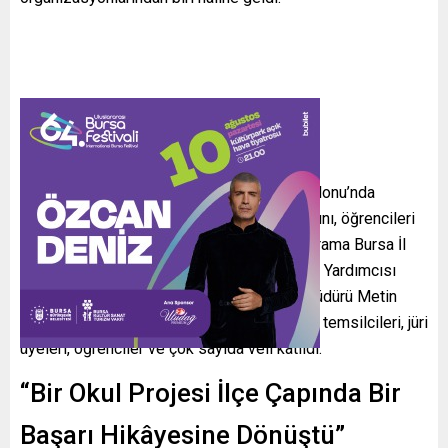
Eğitim Vadisi BTSO Oğuz Kağan Köksal Salonu’nda
gerçekleştirilen gala gecesi; eğitim camiasını, öğrencileri
ve velileri aynı çatı altında buluşturdu. Programa Bursa İl
Milli Eğitim Müdürlüğü Teftiş Kurulu Başkan Yardımcısı
Erhan Yener, Osmangazi İlçe Milli Eğitim Müdürü Metin
Sezer, okul müdürleri, öğretmenler, sendika temsilcileri, jüri
üyeleri, öğrenciler ve çok sayıda veli katıldı.
“Bir Okul Projesi İlçe Çapında Bir
Başarı Hikâyesine Dönüştü”