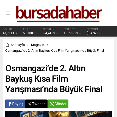
DOLAR
EURO
STERLİN
BIST 100
BITCOIN
47,7111
55,1881
64,4139
13.779,39
$64763
Anasayfa
Magazin
Osmangazi’de 2. Altın Baykuş Kısa Film Yarışması’nda Büyük Final
Osmangazi’de 2. Altın
Baykuş Kısa Film
Yarışması’nda Büyük Final
Paylaş
Tweetle
Gönder