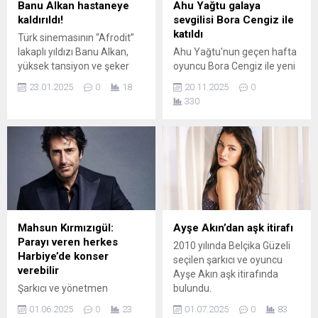
Banu Alkan hastaneye
Ahu Yağtu galaya
kaldırıldı!
sevgilisi Bora Cengiz ile
katıldı
Türk sinemasının “Afrodit”
lakaplı yıldızı Banu Alkan,
Ahu Yağtu'nun geçen hafta
yüksek tansiyon ve şeker
oyuncu Bora Cengiz ile yeni
hastalığına bağlı olarak
bir aşka yelken açtığı ortaya
23.01.2025
0
18
20.11.2025
0
rahatsızlanarak hastaneye
çıkmıştı. Sevgililer önceki
330
kaldırıldı. Sosyal medyada
akşam tiyatro oyunu
hızla yayılan beyin kanaması
'Fora'nın galasına birlikte
söylentileri, sanatçının
katıldı.
hayranlarını korkuttu. Ancak
gerçek durum, sanat
dünyasının sevilen
isimlerinden Onur Akay’ın
açıklamalarıyla netleşti.
Mahsun Kırmızıgül:
Ayşe Akın’dan aşk itirafı
Parayı veren herkes
2010 yılında Belçika Güzeli
Harbiye’de konser
seçilen şarkıcı ve oyuncu
verebilir
Ayşe Akın aşk itirafında
Şarkıcı ve yönetmen
bulundu.
Mahsun Kırmızıgül, Harbiye
01.06.2025
0
23
01.07.2025
0
83
Açıkhava'da artık sadece