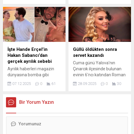
parayı veren herkesin
konser verebildiği sıradan bir
mekân haline geldiğini
söyledi.
İşte Hande Erçel’in
Güllü öldükten sonra
Hakan Sabancı’dan
servet kazandı
gerçek ayrılık sebebi
Cuma günü Yalova'nın
Ayrılık haberleri magazin
Çınarcık ilçesinde bulunan
dünyasına bomba gibi
evinin 6'ncı katından Roman
düşen Hande Erçel ve Hakan
havası oynadığı sırada
07.12.2025
0
61
28.09.2025
0
30
Sabancı aşkının neden bittiği
düşerek hayatını kaybeden
ortaya çıktı. Hande Erçel'in
ünlü sanatçı Güllü'nün
gerçek ayrılık gerekçesinin
şarkıları, dijital müzik
Bir Yorum Yazın
'güven meselesi' olduğu öne
platformlarında milyonlarca
sürülürken, Erçel'in bu
izlenmeye ulaştı. Ölümünün
durumu yalnızca ablası
ardından 5 şarkısıyla birlikte
Gamze Erçel ile paylaştığı
'En çok dinlenenler' listesine
iddia edildi.
giren sanatçının kazanacağı