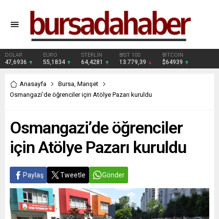
DOLAR
EURO
STERLİN
BIST 100
BITCOIN
47,6936
55,1834
64,4281
13.779,39
$64939
Anasayfa
Bursa
,
Manşet
Osmangazi’de öğrenciler için Atölye Pazarı kuruldu
Osmangazi’de öğrenciler
için Atölye Pazarı kuruldu
Paylaş
Tweetle
Gönder