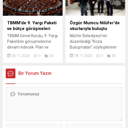
mirasını edebiyat eşliğinde
deneyimledi. Kentin kültürel
değerlerini genç kuşaklarla
buluşturan Osmangazi
TBMM’de 9. Yargı Paketi
Özgür Mumcu Nilüfer’de
Belediyesi’nin, Osmangazi
ve bütçe görüşmeleri
okurlarıyla buluştu
Kent Konseyi ve Özel Hayat
TBMM Genel Kurulu, 9. Yargı
Nilüfer Belediyesi’nin
Hastanesi iş birliğiyle hayata
Paketinin görüşmelerine
düzenlediği “Koza
geçirdiği “Tanpınarname
devam edecek. Plan ve
Buluşmaları” söyleşilerinin
Atölyeleri” projesi
Bütçe Komisyonu'nda,
konuğu olan ünlü yazar Dr.
kapsamında gençler, Türk...
03.11.2024
0
24
08.11.2025
0
30
Gençlik ve Spor, Tarım ve
Özgür Mumcu, son romanı
Orman, Sanayi ve Teknoloji
“Dünyalılar” üzerinden
ile Çevre, Şehircilik ve İklim
çağımızın toplumsal
Bir Yorum Yazın
Değişikliği bakanlıklarının
meselelerini ele aldı. Nilüfer
2025 bütçeleri ele alınacak.
Belediyesi’nin düzenlediği
Koza Buluşmaları’nın son
konuğu, çağdaş Türk
edebiyatının önemli
isimlerinden Dr. Özgür
Mumcu oldu. Koza
Kütüphane’de gerçekleşen
ve Hakan Akdoğan’ın
moderatörlüğünü yaptığı