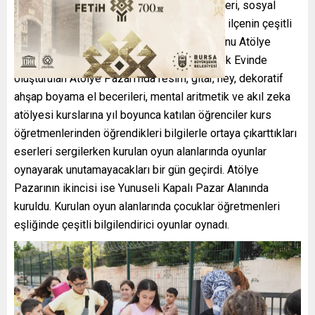
vakitlerini yararlı bir şekilde değerlendirmeleri, sosyal
alanda yeteneklerini geliştirmeleri amacıyla ilçenin çeşitli
noktalarında açtığı Yetenek Evleri’nde yıl sonu Atölye
Pazarı oluşturuluyor. İlk olarak Emek Yetenek Evinde
oluşturulan Atölye Pazarı’nda resim, gitar, ney, dekoratif
ahşap boyama el becerileri, mental aritmetik ve akıl zeka
atölyesi kurslarına yıl boyunca katılan öğrenciler kurs
öğretmenlerinden öğrendikleri bilgilerle ortaya çıkarttıkları
eserleri sergilerken kurulan oyun alanlarında oyunlar
oynayarak unutamayacakları bir gün geçirdi. Atölye
Pazarının ikincisi ise Yunuseli Kapalı Pazar Alanında
kuruldu. Kurulan oyun alanlarında çocuklar öğretmenleri
eşliğinde çeşitli bilgilendirici oyunlar oynadı.