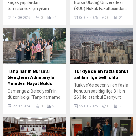
kaçak yapılardan
Bursa Uludağ Üniversitesi
temizlemek için yıkım
(BUÜ) Hukuk Fakültesinden,
çalışmalarına hız kesmeden
2025-2026 yılında mezun
13.08.2025
0
26
06.07.2026
0
21
devam ediyor. 1. derece
olan 218 öğrenci için geniş
arkeolojik sit alanına yapılan
katılımlı bir mezuniyet töreni
kaçak yapılar yıkılarak yerle
düzenledi. BUÜ Prof. Dr.
bir edildi. Osmangazi
Mete Cengiz Kültür
Belediyesi kaçak
Merkezinde gerçekleştirilen
yapılaşmayla mücadelesini
Bursa Uludağ Üniversitesi
kararlılıkla sürdürüyor. Yapı
Hukuk Fakültesi mezuniyet
Kontrol Müdürlüğü
törenine, Rektör Yardımcısı
Ekipleri’nin titizlikle
Prof. Dr. Zekeriyya Arı,
Tanpınar’ın Bursa’sı
Türkiye’de en fazla konut
yürüttüğü çalışmalar
Gemlik Kaymakamı Osman
Gençlerin Adımlarıyla
satılan ilçe belli oldu
sonucunda Demirtaş
Aslan Canbaba, Hukuk
Yeniden Hayat Buldu
Türkiye'de geçen yıl en fazla
Cumhuriyet Mahallesi’nde 1.
Fakültesi Dekanı Prof. Dr....
Osmangazi Belediyesi’nin
konutun satıldığı ilçe 31 bin
derece sit alanına 20 tane...
düzenlediği “Tanpınarname
263 ile İstanbul Esenyurt
Atölyeleri” kapsamında
olurken, burayı 22 bin 552 ile
22.07.2026
0
30
22.01.2025
0
21
gençler, Ahmet Hamdi
Gaziantep'in Şehitkamil ve
Tanpınar’ın ‘Beş Şehir’
21 bin 671 ile Ankara'nın
eserinde anlattığı Bursa’yı
Çankaya ilçeleri izledi.
tarihi mekanlarda yerinde
keşfederek kentin kültürel