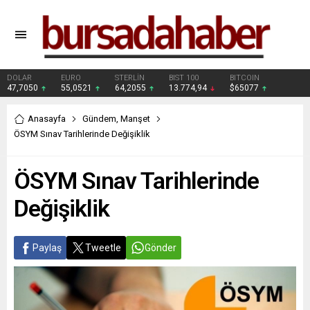
DOLAR
EURO
STERLİN
BIST 100
BITCOIN
47,7050
55,0521
64,2055
13.774,94
$65077
Anasayfa
Gündem
,
Manşet
ÖSYM Sınav Tarihlerinde Değişiklik
ÖSYM Sınav Tarihlerinde
Değişiklik
Paylaş
Tweetle
Gönder