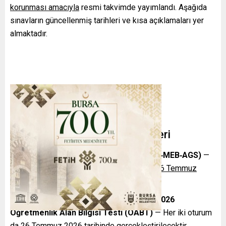
korunması amacıyla
resmi takvimde yayımlandı. Aşağıda
sınavların güncellenmiş tarihleri ve kısa açıklamaları yer
almaktadır.
Sınavların Güncellenmiş Tarihleri
2026 MEB Akademi Giriş Sınavı (2026‑MEB‑AGS)
—
Önceki tarih: 12 Temmuz 2026. Yeni tarih:
26 Temmuz
2026
.
2026 Akademi Giriş Sınavı (AGS) ve 2026
Öğretmenlik Alan Bilgisi Testi (ÖABT)
— Her iki oturum
da
26 Temmuz 2026
tarihinde gerçekleştirilecektir.