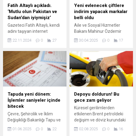
mahalle gezilerini düzenli
Fatih Altaylı açıkladı.
Yeni evlenecek çiftlere
şekilde sürdürüyor.
‘Mutlu olun Pakistan ve
indirim yapacak markalar
Osmangazi’nin tüm
Sudan’dan iyiymişiz’
belli oldu
mahallelerini kapsayan
Gazeteci Fatih Altaylı, kendi
Aile ve Sosyal Hizmetler
geziler kapsamında
adını taşıyan internet
Bakanı Mahinur Özdemir
Demirtaş Barbaros
sitesinde Türk
Göktaş, imzalanan
Mahallesi’ni ziyaret eden
22.11.2024
0
27
30.04.2025
0
17
vatandaşlarının vize
protokolle 20 firmanın, Aile
Başkan Aydın, mahalle...
sorunuyla ilgili rakamlarla
ve Gençlik Fonu'ndan
açıklama yaptı. Türk
yararlanan evlenecek
vatandaşlarının hemen
gençlere yüzde 5 ile yüzde
hemen yüzde 10’unun
35 arasında özel indirimler
pasaport sahibi olduğunu
sağlayacağını duyurdu.
belirten Altaylı, "Yani
yaklaşık 9 milyon ...
Tapuda yeni dönem:
Depoyu doldurun! Bu
İşlemler saniyeler içinde
gece zam geliyor
bitecek
Küresel gerilimlerden
Çevre, Şehircilik ve İklim
etkilenen Brent petroldeki
Değişikliği Bakanlığı Tapu ve
değişim ve döviz kurundaki
Kadastro Genel Müdürü
oynaklık akaryakıt fiyatlarını
01.06.2025
0
22
02.08.2025
0
16
Hakan Gedikli, tapudan yeni
etkiliyor. Son olarak ÖTV