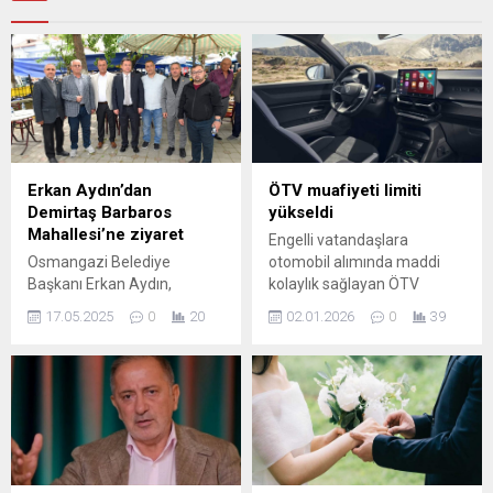
Erkan Aydın’dan
ÖTV muafiyeti limiti
Demirtaş Barbaros
yükseldi
Mahallesi’ne ziyaret
Engelli vatandaşlara
Osmangazi Belediye
otomobil alımında maddi
Başkanı Erkan Aydın,
kolaylık sağlayan ÖTV
Demirtaş Barbaros
muafiyetinde güncelleme
17.05.2025
0
20
02.01.2026
0
39
Mahallesi’ni ziyaret ederek,
yapıldı. Resmi Gazete'de
mahalle sakinleri ve esnaf
yayımlanan kararla ÖTV
ile bir araya geldi.
muafiyeti üst limiti artırıldı.
Osmangazi Belediye
ÖTV MUAFİYETİ LİMİTİ
Başkanı Erkan Aydın,
YÜKSELDİ ÖTV muafiyeti
Osmangazi’de yaşayan
limiti 2026 yılı için 584 bin lira
vatandaşların sorunlarını ve
...
taleplerini yerinde dinlediği