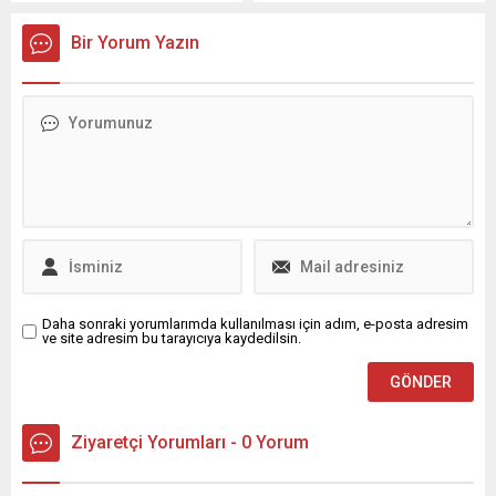
dönem başladığını
zammı alan akaryakıtta
söyleyerek, dijital dönüşüm
tabela bir kez daha
Bir Yorum Yazın
aracılığıyla işlemlerin
değişiyor. Sektör
saniyeler içinde
kaynaklarından edinilen
yapılabileceğini dile getirdi.
bilgiye göre bu gece
Peki bu sistem nasıl işliyor?
(cumartesi ...
İşte tüm detaylar...i
Daha sonraki yorumlarımda kullanılması için adım, e-posta adresim
ve site adresim bu tarayıcıya kaydedilsin.
Ziyaretçi Yorumları - 0 Yorum