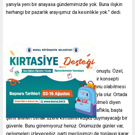
yanıyla yeni bir anayasa gündemimizde yok. Buna ilişkin
herhangi bir pazarlık arayışımız da kesinlikle yok.” dedi.
Özel, Cumhuriyet yazarı Mustafa Balbay’a konuştu. Özel,
“Meclis’te kurulacak komisyon daha farklı bir konsepti
içeriyor. Ancak bunun da TBMM’nin komisyonu olabilmesi
için öncelikle hukuki zemin gerekli. Bu yasayla olur. Ortada
bir çerçeve de yok. Bu sorun Meclis’te çözülmeli diyen
biziz. Nasıl çözülmeli? Yasal zeminde, şeffaflıkla, başta
şehit aileleri olmak üzere kimsenin kuşku duymayacağı bir
güvenle. Bunu göremiyoruz henüz. Önümüzde günler var,
gelişmeleri izleyeceğiz, parti meclisimizi de toplayıp karar