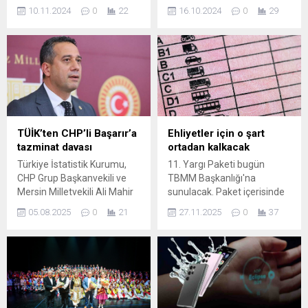
önüne önüne
Merkezi’nde düzenlenen
10.11.2024
0
22
16.10.2024
0
29
sürüklemektedir. Elbette
toplantının ardından önemli
“uyanma” gerekliliğine
açıklamalarda bulundu.
inanışın değeri önemlidir;
Bakan Yerlikaya’nın
çünkü uyanış
açıklamalarından öne
gerçekleşmeden hiçbir şeyin
çıkanlar şu şekilde:
gerçek yüzü görülmez.
Depremden Etkilenen İller
Sanal ve gerçek iç içe
Malatya başta olmak üzere
olduğunda ortaya çıkan
çevre iller de depremden
karmaşanın, analizi
etkilendi. Depremin merkez
TÜİK’ten CHP’li Başarır’a
Ehliyetler için o şart
gerekecektir. Analizin
üssünün Malatya’nın Kale
tazminat davası
ortadan kalkacak
sadece “gerçek uyanış”
ilçesi olduğunu öğrendiğimiz
Türkiye İstatistik Kurumu,
11. Yargı Paketi bugün
gerçekleştiğinde olacağı,
andan itibaren,
CHP Grup Başkanvekili ve
TBMM Başkanlığı'na
önemsenmelidir. Bireysel
Cumhurbaşkanımıza bilgi
Mersin Milletvekili Ali Mahir
sunulacak. Paket içerisinde
uyanışla beraber,...
verdik. Hızla valilerle
Başarır’ın TBMM’de yaptığı
trafik ihlallerinde
iletişime geçtik...
05.08.2025
0
21
27.11.2025
0
37
açıklamalarda kuruma
uygulanacak cezalara
yönelik "hakaret içerikli
yönelik kapsamlı
ifadeler kullandığı"
değişiklikler yer alırken,
gerekçesiyle yargı yoluna
taslağın aralık ayının son
gitti. Kurum, Ankara Asliye
haftasında TBMM Genel
Hukuk Mahkemesi'ne ...
Kurulu'na sunulması
bekleniyor. Yeni yılda