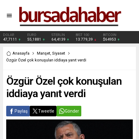
DOLAR
EURO
STERLİN
BIST 100
BITCOIN
47,7111
55,1881
64,4139
13.779,39
$64953
Anasayfa
Manşet
,
Siyaset
Özgür Özel çok konuşulan iddiaya yanıt verdi
Özgür Özel çok konuşulan
iddiaya yanıt verdi
Paylaş
Tweetle
Gönder