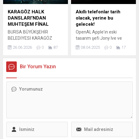
Meclis'e getirilmesi
planlanan 12. Yargı
KARAGÖZ HALK
Akıllı telefonlar tarih
Paketi'nde ise sürücü
DANSLARI’NDAN
olacak, yerine bu
belgeleri ve ehliyet sahibi
MUHTEŞEM FİNAL
gelecek!
olma sürecine yönelik
BURSA BÜYÜKŞEHİR
OpenAI, Apple'ın eski
önemli değişikliklere
BELEDİYESİ KARAGÖZ
tasarım şefi Jony Ive ve
gidileceği öne sürüldü.
HALK DANSLARI
OpenAI CEO'su Sam
26.06.2026
0
87
08.04.2025
0
17
TOPLULUĞU, YIL SONU
Altman'ın kurduğu ve akıllı
GÖSTERİSİYLE SEZONA
telefonları tarihe gömecek
UNUTULMAZ BİR FİNAL
gizemli girişimi 500 milyon
Bir Yorum Yazın
YAPTI. Türkiye’nin köklü
dolara satın almayı
folklor gösteri ekiplerinden
düşünüyor.
Karagöz Halk Dansları
Topluluğu, Atatürk Kültür
Merkezi’nde sergilediği
muhteşem performansla
sezonu kapattı. Bursa Kültür
Sanat ve Turizm Vakfı çatısı
altında 1986 yılında kurulan,
yurt içinde ve yurt dışında
sayısız gösteri...