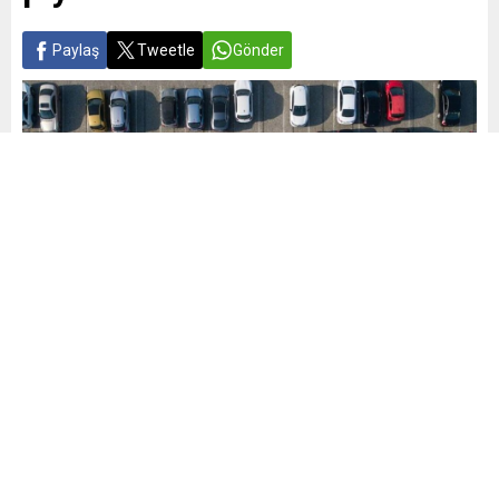
Paylaş
Tweetle
Gönder
Yayınlama: 26.07.2025
A
A
+
-
0
Özel Tüketim Vergisi (ÖTV) düzenlemesi, araç fiyatlar
ında