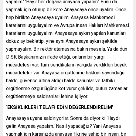
yapalım.’ ‘Hayır her doğana anayasa yapalım.’ Bunu da
yapmak için oturup bir kere Anayasaya önce uyalım. Önce
hep birlikte Anayasaya uyalım. Anayasa Mahkemesi
kararlarını uygulayalım ve Avrupa İnsan Hakları Mahkemesi
kararlarını uygulayalım. Anayasaya aykırı yapılan kanunları
dokuz ay bekletip, yine aynı Anayasaya aykırı şekilde
yapmayalım. Bir rektör atamasına bakın mesela. Ya da dün
DİSK Başkanımızın ifade ettiği, onların bir yargı
mücadelesi var. Tüm sendikaların yargıda verdikleri büyük
mücadeleler var. Anayasa örgütlenme hakkını savunduğu
halde, güvence altına aldığı halde kanunlar ve tatbiki
örgütlenme özgürlüğüne ket vurur şekilde, bütün zamanlar
örgütlenmeye saldıranları lehine işliyor.
‘EKSİKLİKLERİ TELAFİ EDİN DEĞERLENDİRELİM’
Anayasaya uyana saldırıyorlar. Sonra da diyor ki ‘Haydi
gelin Anayasa yapalım.’ Nasıl yapacağız? Yani Anayasa
yapmak için karşınızda anayasa fikrine sahip bir insan, bir