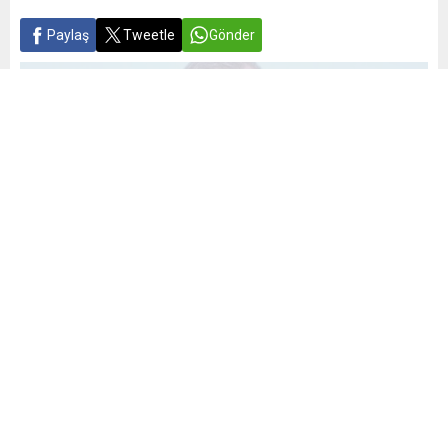
Paylaş
Tweetle
Gönder
Yayınlama: 30.05.2025
A
A
+
-
0
İstanbul Erkek Lisesi’nde düzenlenen Asırlık Okullar Vakfı
(ASOV) Olağanüstü Genel Kurulu ve lansman törenine