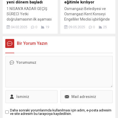
yaşatılmasına ve gelecek
yeni dönem başladı
eğitimle kırılıyor
nesillere aktarılmasına
1 NİSAN'A KADAR GEÇİŞ
Osmangazi Belediyesi ve
önemli katkılar sunmaya
SÜRECİ Yetki
Osmangazi Kent Konseyi
devam ediyor. Etkileyici
doğrulamasının ilk aşaması
Engelliler Meclisi işbirliğinde
atmosferiyle dikkat çeken
olan kimlik doğrulaması, 1
düzenlenen “Başa Çıkma
mekan,...
04.02.2025
0
19
09.05.2025
0
25
Kasım 2023 tarihinde
Yöntemleri” semineri ile
başlamıştı. Bugün devreye
engelli bireylerin toplumda
giren yetki doğrulaması ise
aktif olarak yer
Bir Yorum Yazın
ilan platformlarındaki taşıt
edinilebilmeleri ve toplumun
ilanlarının sadece araç
bu konuda bilinçlendirilmesi
sahibi, birinci ve ikinci derece
amaçlandı. Ördekli Kültür
...
Merkezi’nde 15 günde bir
düzenlenen ve alanında
uzman konukların
ağırlandığı toplantılarda,
engelli bireylerin hayatın
içinde rol model olarak
kendilerine
güvenebilmeleri,...
Daha sonraki yorumlarımda kullanılması için adım, e-posta adresim
ve site adresim bu tarayıcıya kaydedilsin.