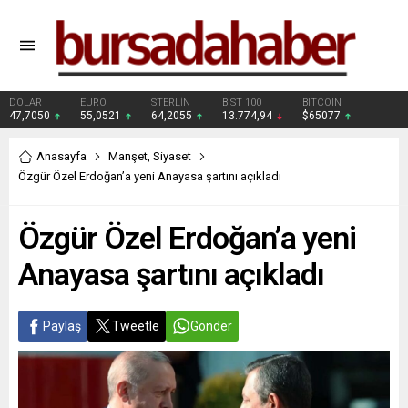
DOLAR
EURO
STERLİN
BIST 100
BITCOIN
47,7050
55,0521
64,2055
13.774,94
$65077
Anasayfa
Manşet
,
Siyaset
Özgür Özel Erdoğan’a yeni Anayasa şartını açıkladı
Özgür Özel Erdoğan’a yeni
Anayasa şartını açıkladı
Paylaş
Tweetle
Gönder