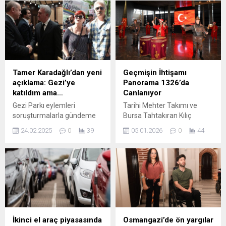
Osmangazi Belediyesi’nin
mahallelere kadar tüm ilçeyi
Çukurca Temizlik İşleri
tertemiz hale getiriyor.
Şantiyesi’nde düzenlenen
Osmangazi Belediyesi,
törenle hizmete başladı.
ilçede yaşayan
Osmangazi Belediyesi,
vatandaşların daha temiz ve
vatandaşlara daha iyi
sağlıklı bir ortamda hayat
hizmet götürebilmek adına
sürmesi adına temizlik
Tamer Karadağlı’dan yeni
Geçmişin İhtişamı
araç filosunu genişletmeye
çalışmalarını hız kesmeden
açıklama: Gezi’ye
Panorama 1326’da
devam ediyor. İlçede
sürdürüyor. Temizlik İşleri
katıldım ama…
Canlanıyor
yapılacak hizmetler için araç
Müdürlüğüne bağlı 340
Gezi Parkı eylemleri
Tarihi Mehter Takımı ve
filosuna 17 iş makinası...
personel, her gün 8...
soruşturmalarla gündeme
Bursa Tahtakıran Kılıç
gelmesinin ardından
Kalkan Ekibi, geçmişin
24.02.2025
0
39
05.01.2026
0
44
gözlerin çevrildiği Tamer
ihtişamını bugünün
Karadağlı'dan açıklama
estetiğiyle buluşturan
geldi.
Panorama 1326 Bursa Fetih
Müzesi’nde ziyaretçilere
görsel şölen yaşatıyor.
Tarihin derin izlerini
günümüze taşıyan
Panorama 1326 Bursa Fetih
Müzesi, kültürel mirasın
İkinci el araç piyasasında
Osmangazi’de ön yargılar