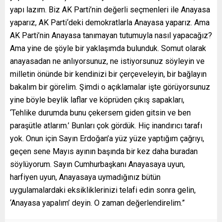
yapı lazım. Biz AK Parti’nin değerli seçmenleri ile Anayasa
yaparız, AK Parti‘deki demokratlarla Anayasa yaparız. Ama
AK Parti’nin Anayasa tanımayan tutumuyla nasıl yapacağız?
Ama yine de şöyle bir yaklaşımda bulunduk. Somut olarak
anayasadan ne anlıyorsunuz, ne istiyorsunuz söyleyin ve
milletin önünde bir kendinizi bir çerçeveleyin, bir bağlayın
bakalım bir görelim. Şimdi o açıklamalar işte görüyorsunuz
yine böyle beylik laflar ve köprüden çıkış sapakları,
‘Tehlike durumda bunu çekersem giden gitsin ve ben
paraşütle atlarım.’ Bunları çok gördük. Hiç inandırıcı tarafı
yok. Onun için Sayın Erdoğan’a yüz yüze yaptığım çağrıyı,
geçen sene Mayıs ayının başında bir kez daha buradan
söylüyorum. Sayın Cumhurbaşkanı Anayasaya uyun,
harfiyen uyun, Anayasaya uymadığınız bütün
uygulamalardaki eksikliklerinizi telafi edin sonra gelin,
‘Anayasa yapalım’ deyin. O zaman değerlendirelim.”