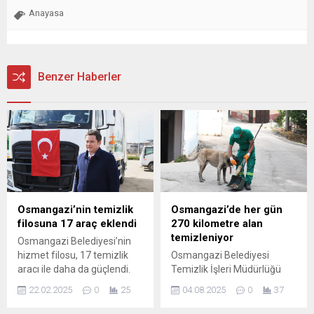
Anayasa
Benzer Haberler
Osmangazi’nin temizlik
Osmangazi’de her gün
filosuna 17 araç eklendi
270 kilometre alan
temizleniyor
Osmangazi Belediyesi’nin
hizmet filosu, 17 temizlik
Osmangazi Belediyesi
aracı ile daha da güçlendi.
Temizlik İşleri Müdürlüğü
Kentin temizlik
ekipleri, her gün 270
22.02.2025
0
25
04.08.2025
0
37
hizmetlerinde kullanılacak
kilometre alanı süpürerek
olan yeni araçlar,
şehir merkezinden kırsal