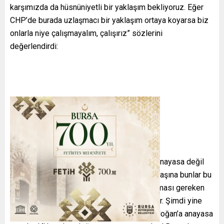
karşımızda da hüsnüniyetli bir yaklaşım bekliyoruz. Eğer
CHP’de burada uzlaşmacı bir yaklaşım ortaya koyarsa biz
onlarla niye çalışmayalım, çalışırız” sözlerini
değerlendirdi:
‘ANAYASAYA ÖNCE UYALIM’
“Siz bir anayasa fikrinin insanı değilseniz, anayasa değil
‘banayasa’ fikrinin insanıysanız bu ülkenin başına bunlar bu
yüzden geliyor zaten. Siz her doğana yapılması gereken
bir metni, Erdoğan’a yaparsanız böyle oluyor. Şimdi yine
döndük dolaştık aynı yere geldik. ‘Haydi Erdoğan’a anayasa