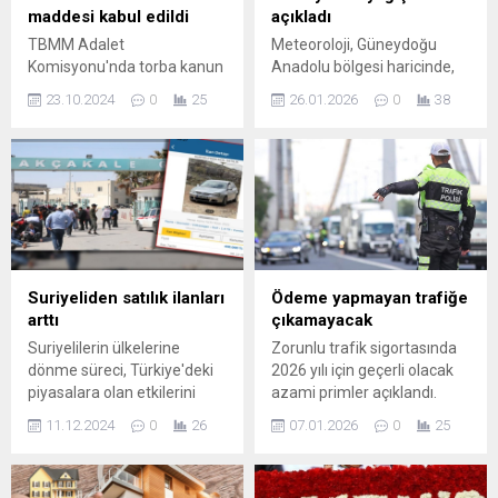
maddesi kabul edildi
açıkladı
TBMM Adalet
Meteoroloji, Güneydoğu
Komisyonu'nda torba kanun
Anadolu bölgesi haricinde,
teklifi görüşmeleri başladı.
Türkiye genelinde havaların
23.10.2024
0
25
26.01.2026
0
38
Bu önemli süreç, hukuk
ısınmasına rağmen gün gün
reformları ve yasaların
bölge yağış ve fırtınayı
güncellenmesi açısından
açıklamayı sürdürüyor.
kritik bir adım olarak
Güneydoğu Anadolu bölgesi
değerlendiriliyor. Gelişmeler
yine kar, buzlanma ve don
için bizi takip edin!
ile karşı karşıya kalırken
uzmanlar Türkiye ...
Suriyeliden satılık ilanları
Ödeme yapmayan trafiğe
arttı
çıkamayacak
Suriyelilerin ülkelerine
Zorunlu trafik sigortasında
dönme süreci, Türkiye'deki
2026 yılı için geçerli olacak
piyasalara olan etkilerini
azami primler açıklandı.
derinlemesine inceliyoruz.
İstanbul’da 31 koltuk ve
11.12.2024
0
26
07.01.2026
0
25
Ekonomi, iş gücü ve sosyal
üzeri otobüslerin sigorta
dinamikler üzerindeki
primi 292 bin liraya
yansımaları hakkında bilgi
yaklaşırken, sigortasını