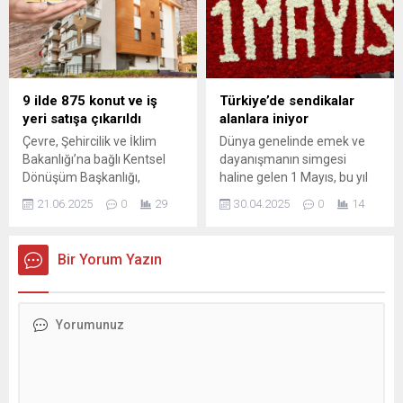
edinin.
yaptırmayan araçlar için
ceza ve trafikten men
uygulaması devam edecek.
9 ilde 875 konut ve iş
Türkiye’de sendikalar
yeri satışa çıkarıldı
alanlara iniyor
Çevre, Şehircilik ve İklim
Dünya genelinde emek ve
Bakanlığı’na bağlı Kentsel
dayanışmanın simgesi
Dönüşüm Başkanlığı,
haline gelen 1 Mayıs, bu yıl
Ankara, Bingöl, Diyarbakır,
da Türkiye’nin dört bir
21.06.2025
0
29
30.04.2025
0
14
Giresun, İstanbul, Konya,
yanında kutlanacak. 1856’da
Mersin, Samsun ve
Avustralya’da başlayan ve
Trabzon’daki toplam 643
1889’da işçilerin ortak
Bir Yorum Yazın
konut ile 232 iş yerini satışa
bayramı ilan edilen 1 Mayıs,
çıkardı. Satışlar açık artırma
Türkiye’de ilk kez 1923’te
yöntemiyle ...
resmiyet kazandı. Bu yıl
TÜRK-İŞ İstanbul’da, HAK-İŞ
Rize’de, DİSK ve KESK ise
Kadıköy’de alanlara çıkacak.
Sendikalaşma...