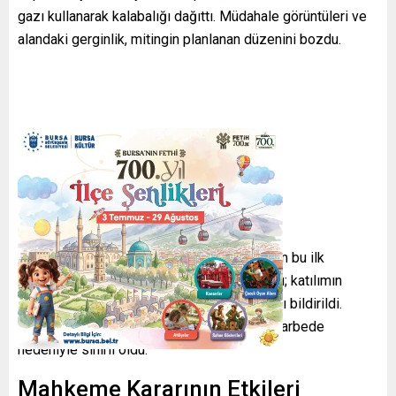
gazı kullanarak kalabalığı dağıttı. Müdahale görüntüleri ve
alandaki gerginlik, mitingin planlanan düzenini bozdu.
Katılım ve Tepkiler
Mahkeme kararının ardından gerçekleştirilen bu ilk
mitingde beklenen kitlesel ilgi sağlanamadı; katılımın
yaklaşık bin 500–2 bin kişi
arasında kaldığı bildirildi.
Programın etkisi, düşük katılım ve yaşanan arbede
nedeniyle sınırlı oldu.
Mahkeme Kararının Etkileri