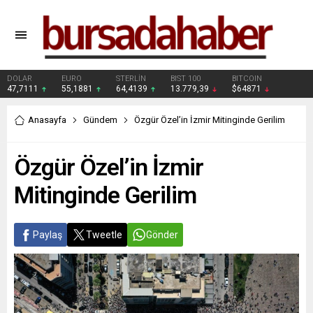
DOLAR
EURO
STERLİN
BIST 100
BITCOIN
47,7111
55,1881
64,4139
13.779,39
$64871
Anasayfa
Gündem
Özgür Özel’in İzmir Mitinginde Gerilim
Özgür Özel’in İzmir
Mitinginde Gerilim
Paylaş
Tweetle
Gönder