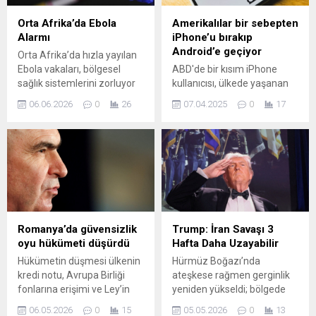
Orta Afrika’da Ebola
Amerikalılar bir sebepten
Alarmı
iPhone’u bırakıp
Android’e geçiyor
Orta Afrika’da hızla yayılan
Ebola vakaları, bölgesel
ABD'de bir kısım iPhone
sağlık sistemlerini zorluyor
kullanıcısı, ülkede yaşanan
ve küresel sağlık güvenliği
son gelişmelerin ardından
06.06.2026
0
26
07.04.2025
0
17
açısından endişe yaratıyor.
Apple için boykot çağrısı
CDC’nin bilgisayar modelleri,
yaparak Android tabanlı
yakın gelecekte vakaların 10
telefonlara geçiş kararı aldı.
bin–20 bin aralığını
aşabileceğine işaret ediyor;
uzmanlar bu riske karşı
uyarıyor. 2014–2016 Batı
Afrika salgınıyla
karşılaştırmalar yapılıyor; o
Romanya’da güvensizlik
Trump: İran Savaşı 3
dönemde on binlerce vaka
oyu hükümeti düşürdü
Hafta Daha Uzayabilir
ve binlerce can kaybı...
Hükümetin düşmesi ülkenin
Hürmüz Boğazı’nda
kredi notu, Avrupa Birliği
ateşkese rağmen gerginlik
fonlarına erişimi ve Ley’in
yeniden yükseldi; bölgede
istikrarı açısından ciddi
uzun süredir sessiz kalan
06.05.2026
0
15
05.05.2026
0
13