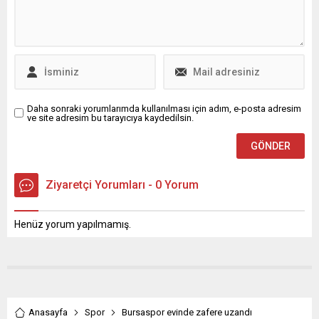
civarında çiftliğinin önünden
geçerken çıkan gürültü ve
müziğin hayvanlar arasında
panik...
Daha sonraki yorumlarımda kullanılması için adım, e-posta adresim
ve site adresim bu tarayıcıya kaydedilsin.
Ziyaretçi Yorumları - 0 Yorum
Henüz yorum yapılmamış.
Anasayfa
Spor
Bursaspor evinde zafere uzandı