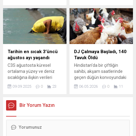
riskler yaratıyor. Siyasi
çatışma unsurları tekrar
belirsizlik, Euro karşısında
aktifleşti. Anadolu Ajansı’nın
Ley’in değer kaybetmesine
aktardığına göre, ABD
ve yatırımcı güveninin
Başkanı Donald Trump bu
sarsılmasına yol açtı.
gerilimin birkaç hafta daha
Parlamentodaki çekişme,
sürebileceğini belirtti ve
Sosyal Demokratların
ABD’nin İran’a ait bazı sürat
koalisyondan çekilmesiyle
teknelerini etkisiz hale
tırmandı; bu hamle aşırı
getirdiğini söyledi. İran
Tarihin en sıcak 3’üncü
DJ Çalmaya Başladı, 140
sağla dolaylı iş birliğine
kaynakları ise iki Amerikan
ağustos ayı yaşandı
Tavuk Öldü
zemin hazırladı. Koalisyon,
ticari gemisinin boğazın...
C3S ağustosta küresel
Hindistan’da bir çiftliğin
on ay önce aşırı...
ortalama yüzey ve deniz
sahibi, akşam saatlerinde
sıcaklığına ilişkin verileri
geçen düğün konvoyundaki
yayımladı. Buna göre, 2025
yüksek sesli müzik
09.09.2025
0
23
06.05.2026
0
11
Ağustos ayı, küresel
nedeniyle yüzlerce
ortalama sıcaklıklar
tavuğunun toplu olarak
açısından kayıtlarda ölçülen
yaşamını yitirdiğini iddia etti.
Bir Yorum Yazın
en sıcak üçüncü ağustos ayı
Olay, sosyal medyada geniş
oldu. Ortalama yüzey
yankı uyandırdı ve çeşitli
sıcaklığı 16,6 derece olarak
haber kanallarında yer aldı.
...
Yetiştirici Sabir Ali,
konvoyun saat 21.30