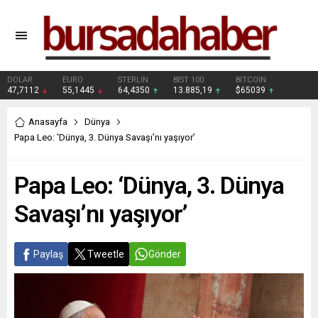
DOLAR
EURO
STERLİN
BIST 100
BITCOIN
47,7112
55,1445
64,4350
13.885,19
$65039
Anasayfa
Dünya
Papa Leo: ‘Dünya, 3. Dünya Savaşı’nı yaşıyor’
Papa Leo: ‘Dünya, 3. Dünya
Savaşı’nı yaşıyor’
Paylaş
Tweetle
Gönder