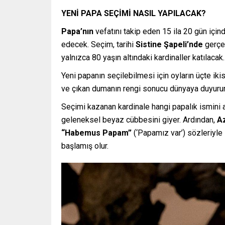
YENİ PAPA SEÇİMİ NASIL YAPILACAK?
Papa’nın
vefatını takip eden 15 ila 20 gün için
edecek. Seçim, tarihi
Sistine Şapeli’nde
gerçek
yalnızca 80 yaşın altındaki kardinaller katılacak.
Yeni papanın seçilebilmesi için oyların üçte iki
ve çıkan dumanın rengi sonucu dünyaya duyurur:
Seçimi kazanan kardinale hangi papalık ismini a
geleneksel beyaz cübbesini giyer. Ardından,
Az
“Habemus Papam”
(‘Papamız var’) sözleriyle il
başlamış olur.