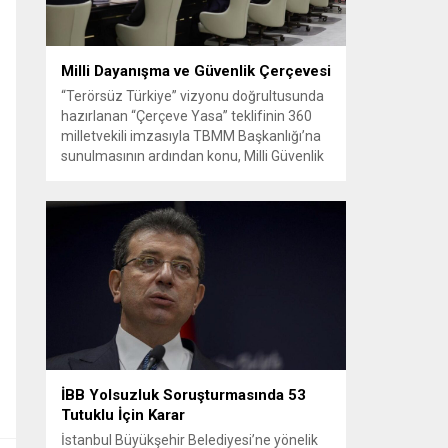
Milli Dayanışma ve Güvenlik Çerçevesi
“Terörsüz Türkiye” vizyonu doğrultusunda
hazırlanan “Çerçeve Yasa” teklifinin 360
milletvekili imzasıyla TBMM Başkanlığı’na
sunulmasının ardından konu, Milli Güvenlik
Kurulu (MGK) toplantısında ele alınmıştır.
Toplantı sonrası yayımlanan sekiz
maddelik bildiri, ülke güvenliği ve bölgesel
gelişmelere dair değerlendirmeleri
içermektedir. Yaklaşık 2 saat 15 dakika
süren oturumun sonuç metninde; terörle
mücadele, bölgesel istikrar,...
İBB Yolsuzluk Soruşturmasında 53
Tutuklu İçin Karar
İstanbul Büyükşehir Belediyesi’ne yönelik