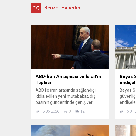
Benzer Haberler
ABD-İran Anlaşması ve İsrail’in
Beyaz S
Tepkisi
endişel
ABD ile İran arasında sağlandığı
Beyaz Sar
iddia edilen yeni mutabakat, dış
güvenliğ
basının gündeminde geniş yer
endişeler
buldu. İddialara göre varılan
ve bu ko
16.06.2026
0
12
15.01.
uzlaşma, hem enerji hem de
yürüttükl
güvenlik dengelerini etkileyecek
ABD’nin S
unsurlar içeriyor; bu durum bölge
yalnızca
aktörleri arasında gerilim yarattı.
odaklandı