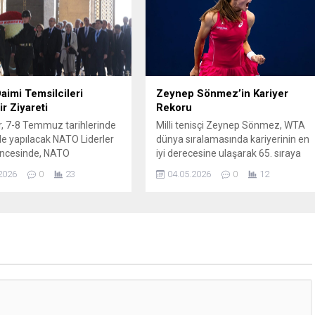
nin önemine dikkat çekti.
“Fenerbahçe için” olduğunu
vurguladı ve üyelere 7 Haziran’da
sandığa giderken pek çok sorunun
çözüleceğine dair söz verdi.
Toplantıda projelerini detaylandıran
Safi, kulübün geleceğine...
imi Temsilcileri
Zeynep Sönmez’in Kariyer
r Ziyareti
Rekoru
r, 7-8 Temmuz tarihlerinde
Milli tenisçi Zeynep Sönmez, WTA
de yapılacak NATO Liderler
dünya sıralamasında kariyerinin en
öncesinde, NATO
iyi derecesine ulaşarak 65. sıraya
urg Daimi Temsilcisi
yükseldi. Son hafta açıklanan
2026
0
23
04.05.2026
0
12
Frédéric Müller
listede Zeynep, iki basamak birden
ğındaki heyete ev sahipliği
ilerleme kaydetti. 24 yaşındaki
yet, Anıtkabir’in Aslanlı
sporcu, Madrid Açık’ta (WTA 1000)
n yürüyerek Ulu Önder
elde ettiği 3. tur başarısıyla
 Kemal Atatürk’ün
puanlarını artırdı ve kariyer rekoru
ne çıktı ve burada saygı
kırdı. Bu performans, Zeynep’in
da bulundu. Çelenk
uluslararası arenadaki yükselişinin
n ardından Misak-ı Milli
somut...
 geçildi ve heyet Anıtkabir