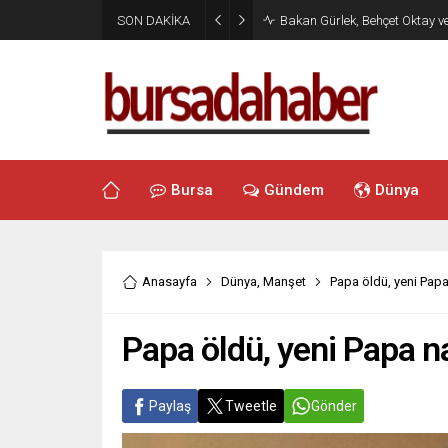
SON DAKİKA
Bakan Gürlek, Behçet Oktay v
Bursa
Gündem
Dünya
Anasayfa
Dünya
,
Manşet
Papa öldü, yeni Papa
Papa öldü, yeni Papa na
Paylaş
Tweetle
Gönder