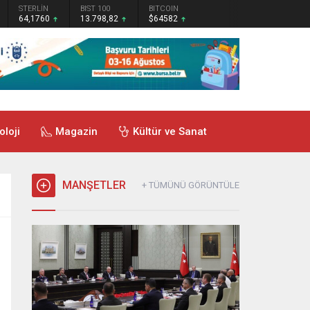
STERLİN
BIST 100
BITCOIN
64,1760
13.798,82
$64582
oloji
Magazin
Kültür ve Sanat
MANŞETLER
+ TÜMÜNÜ GÖRÜNTÜLE