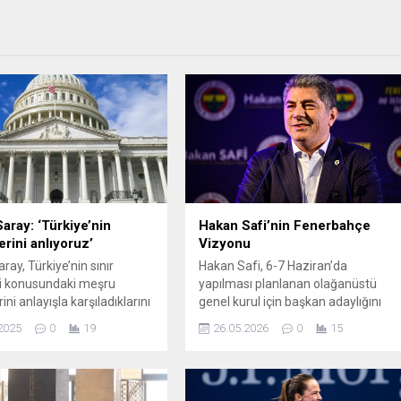
aray: ‘Türkiye’nin
Hakan Safi’nin Fenerbahçe
erini anlıyoruz’
Vizyonu
ay, Türkiye’nin sınır
Hakan Safi, 6-7 Haziran’da
i konusundaki meşru
yapılması planlanan olağanüstü
ini anlayışla karşıladıklarını
genel kurul için başkan adaylığını
nuda aktif görüşmeler
açıklayarak Mardin’de kongre
2025
0
19
26.05.2026
0
15
erini açıkladı. John Kirby,
üyeleriyle buluştu. Yurt dışıyla
uriye’deki askeri varlığının
devam eden transfer
 İŞİD’le mücadeleye
görüşmelerinden bahseden Safi,
ğını belirterek, Türkiye ile
çalışmalarının tamamının