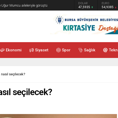
GRAM ALTIN
DOLAR
EURO
e Uğur Mumcu aileleriyle görüştü
6.465,12
47,5935
54,9385
Ekonomi
Siyaset
Spor
Sağlık
Tekn
 nasıl seçilecek?
sıl seçilecek?