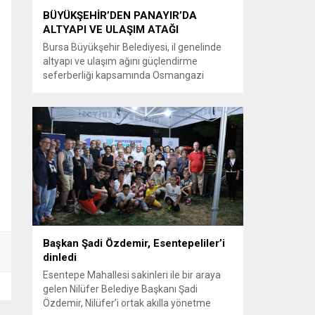
BÜYÜKŞEHİR’DEN PANAYIR’DA
ALTYAPI VE ULAŞIM ATAĞI
Bursa Büyükşehir Belediyesi, il genelinde
altyapı ve ulaşım ağını güçlendirme
seferberliği kapsamında Osmangazi
ilçesine bağlı Panayır Mahallesi 3’üncü
Pınar Caddesi’nde çalışmalara hız verdi.
Büyükşehir Belediyesi, BUSKİ Genel
Müdürlüğü ve Ulaşım Dairesi Başkanlığı
koordinasyonuyla Osmangazi ilçesine bağlı
Panayır Mahallesi 3’üncü Pınar
Caddesi’nde altyapı ve üstyapıyı yenileme
çalışmalarında sona yaklaştı. Bölgenin en...
Başkan Şadi Özdemir, Esentepeliler’i
dinledi
Esentepe Mahallesi sakinleri ile bir araya
gelen Nilüfer Belediye Başkanı Şadi
Özdemir, Nilüfer’i ortak akılla yönetme