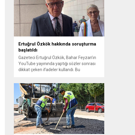
sayılması ve meclis içindeki yönlendirmeler
kamuoyunda tepkilere yol açtı. Seçim
sürecinde yaşanan gelişmeler, parti
grupları arasındaki gerilimi artırdı. CHP’nin...
Ertuğrul Özkök hakkında soruşturma
başlatıldı
Gazeteci Ertuğrul Özkök, Bahar Feyzan’ın
YouTube yayınında yaptığı sözler sonrası
dikkat çeken ifadeler kullandı. Bu
açıklamalar üzerine İstanbul Cumhuriyet
Başsavcılığı tarafından Özkök hakkında
‘Cumhurbaşkanına hakaret’ suçundan
re’sen soruşturma başlatıldı. Özkök,
hakkındaki soruşturma kapsamında
Çağlayan’daki İstanbul Adalet Sarayı’na
giderek savcılığa ifade verdi. İfadesinin
ardından adliyeden ayrıldığı bildirildi.
Programdaki sözleri ve savunması...