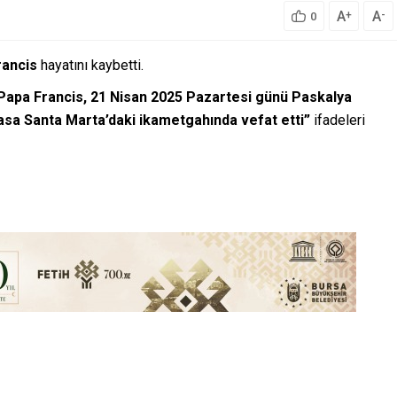
A
A
+
-
0
rancis
hayatını kaybetti.
Papa Francis, 21 Nisan 2025 Pazartesi günü Paskalya
asa Santa Marta’daki ikametgahında vefat etti”
ifadeleri