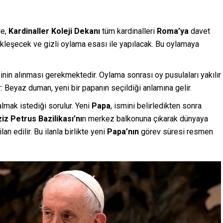
de,
Kardinaller Koleji Dekanı
tüm kardinalleri
Roma’ya
davet
leşecek ve gizli oylama esası ile yapılacak. Bu oylamaya
sinin alınması gerekmektedir. Oylama sonrası oy pusulaları yakılır
 Beyaz duman, yeni bir papanın seçildiği anlamına gelir.
lmak istediği sorulur. Yeni
Papa
, ismini belirledikten sonra
iz Petrus Bazilikası’nı
n merkez balkonuna çıkarak dünyaya
an edilir. Bu ilanla birlikte yeni
Papa’nın
görev süresi resmen