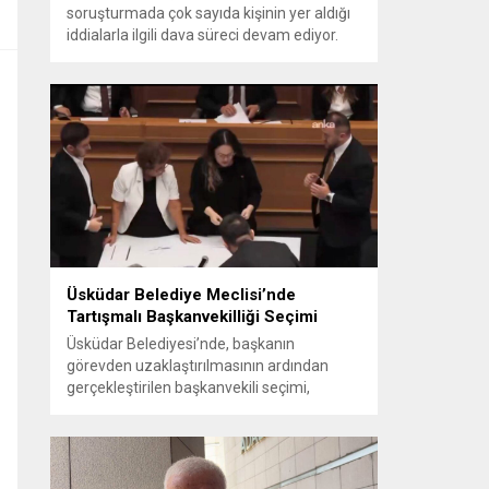
soruşturmada çok sayıda kişinin yer aldığı
iddialarla ilgili dava süreci devam ediyor.
Mahkeme, savcının görüşünü aldıktan
sonra sanıkların tutukluluk hallerini ayrı ayrı
değerlendirdi. İnceleme sonucunda,
aralarında Ekrem İmamoğlu’nun da
bulunduğu 53 tutuklu hakkında tutukluluk
hallerinin sürdürülmesine karar verildi.
İddialar ve değerlendirilen talepler
Soruşturma kapsamında sanıklara
yöneltilen...
Üsküdar Belediye Meclisi’nde
Tartışmalı Başkanvekilliği Seçimi
Üsküdar Belediyesi’nde, başkanın
görevden uzaklaştırılmasının ardından
gerçekleştirilen başkanvekili seçimi,
tartışmalı ve hukuki itirazlara konu olacak
uygulamalarla gündeme geldi. Yapılan
oylamada usul ve gizlilikle ilgili ciddi iddialar
ortaya atıldı; bazı oyların geçersiz