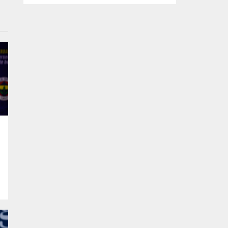
kararlılığında olduklarını söyledi. Başkan
Şadi Özdemir, bütçeyi verimli kullanarak,
sorunların üstesinden gelmeye çalıştıklarını
vurguladı. Nilüfer Belediyesi tarafından
mahallelerin ihtiyaçlarını yerinde tespit
edip, çözüm oluşturmak amacıyla
başlatılan “Şadi Başkan’la Akşam Çayı”
buluşmaları, sıcak havaya rağmen...