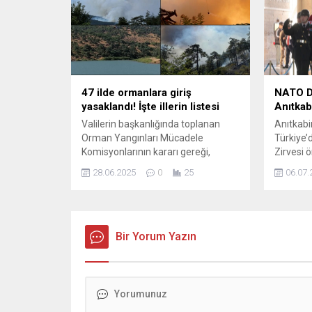
Haberlere göre anlaşma metninin
işbirliği
paylaşımı ve uygulama biçimi, başta
İsrail olmak üzere bazı ülkelerin
itirazlarını...
47 ilde ormanlara giriş
NATO Da
yasaklandı! İşte illerin listesi
Anıtkabi
Valilerin başkanlığında toplanan
Anıtkabi
Orman Yangınları Mücadele
Türkiye’
Komisyonlarının kararı gereği,
Zirvesi 
Meteorolojiden alınan hava
Luxembo
28.06.2025
0
25
06.07.
tahminleri çerçevesinde hava
Stephan 
sıcaklıklarının yükseleceği ve
başkanlı
rüzgarın kuvvetli olarak etki
yaptı. He
göstereceği bazı kentlerde, bir dizi
Yol’unda
tedbir ...
Bir Yorum Yazın
Mustafa
mozolesi
duruşun
sunumunu
Kulesi’ne
Özel...