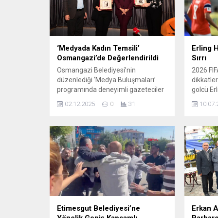
‘Medyada Kadın Temsili’
Erling 
Osmangazi’de Değerlendirildi
Sırrı
Osmangazi Belediyesi’nin
2026 FIF
düzenlediği ‘Medya Buluşmaları’
dikkatle
programında deneyimli gazeteciler
golcü Er
Esra Türker ve Hatice Nur Derya,
arkasında
02.12.2025
0
31
10.07.
Medyada Kadın Temsili’ne dair
ve özel a
dikkat çeken noktalara parmak
Turnuva 
bastı. Toplumsal farkındalığı artırma
periyodu
amacıyla pek çok projeye imza atan
haberler
Osmangazi Belediyesi, Medya
günlük p
Buluşmaları çerçevesinde kadının
uyku alı
medyadaki yerine ilişkin Gençlik ve
ritüeller
Girişimcilik Merkezi’nde önemli bir
araya ge
söyleşi gerçekleştirdi. Sevda...
Etimesgut Belediyesi’ne
Erkan A