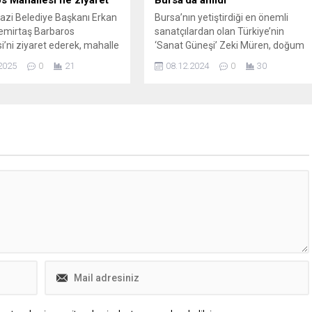
s Mahallesi’ne ziyaret
Bursa’da anıldı
zi Belediye Başkanı Erkan
Bursa’nın yetiştirdiği en önemli
emirtaş Barbaros
sanatçılardan olan Türkiye’nin
i’ni ziyaret ederek, mahalle
‘Sanat Güneşi’ Zeki Müren, doğum
 ve esnaf ile bir araya geldi.
gününün 93’üncü yıl dönümünde
2025
0
21
08.12.2024
0
30
zi Belediye Başkanı Erkan
masal tadında hazırlanan konser
Osmangazi’de yaşayan
programıyla anıldı. Bursa
ların sorunlarını ve
Büyükşehir Belediyesi, TSK
ni yerinde dinlediği mahalle
Mehmetçik Vakfı, Türk Eğitim Vakfı
i düzenli şekilde
(TEV) ve Bursa Zeki Müren Güzel
yor. Osmangazi’nin tüm
Sanatlar Lisesi iş birliğiyle Zeki
erini kapsayan geziler
Müren’in doğum gününün 93’üncü
nda Demirtaş Barbaros
yıl dönümü dolayısıyla ‘Alkışlarla...
i’ni ziyaret eden Başkan
halle...