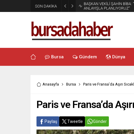
BAŞKAN VEKİLİ ŞAHİN BİBA:
SON DAKİKA
ANLAYIŞLA PLANLIYORUZ”
Bursa
Gündem
Dünya
Anasayfa
Bursa
Paris ve Fransa’da Aşırı Sıcak
Paris ve Fransa’da Aşır
Paylaş
Tweetle
Gönder