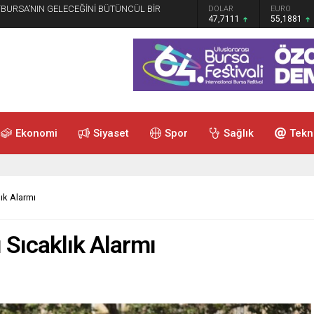
 “BURSA’NIN GELECEĞİNİ BÜTÜNCÜL BİR
GRAM ALTIN
DOLAR
EURO
6.660,55
47,7111
55,1881
Ekonomi
Siyaset
Spor
Sağlık
Tekn
lık Alarmı
ı Sıcaklık Alarmı