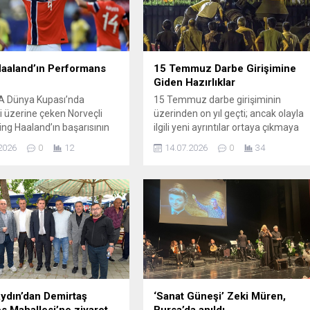
Haaland’ın Performans
15 Temmuz Darbe Girişimine
Giden Hazırlıklar
A Dünya Kupası’nda
15 Temmuz darbe girişiminin
ri üzerine çeken Norveçli
üzerinden on yıl geçti; ancak olayla
ling Haaland’ın başarısının
ilgili yeni ayrıntılar ortaya çıkmaya
 disiplinli bir yaşam tarzı
devam ediyor. Güvenlik
2026
0
12
14.07.2026
0
34
lışkanlıklar bulunuyor.
kaynaklarının verdiği bilgilere göre,
süresince attığı gol
darbe planının ilk tohumları 1 Kasım
 kadar, günlük rutini de
2015 seçimleri sonrası atıldı. Seçim
e konu oldu. Haaland’ın
sonuçlarının örgütün bürokrasideki
rogramı, yemek düzeni,
beklentilerini karşılamaması,
şkanlıkları ve antrenman
alternatif bir yol arayışını tetikledi ve
ini içeriyor; bu unsurlar bir
böylece kapsamlı bir planlamaya
lerek onun...
girişildi. Örgütün...
ydın’dan Demirtaş
‘Sanat Güneşi’ Zeki Müren,