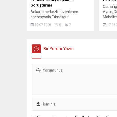
Yönelik Geniş Kapsamlı
Barbaro
Soruşturma
Osmanga
Ankara merkezli düzenlenen
Aydın, D
operasyonla Etimesgut
Mahalles
Belediyesi’ne ilişkin ciddi iddialar
sakinleri
30.07.2026
0
7
17.05.
gündeme geldi. Sabah saatlerinde
Osmanga
başlatılan eş zamanlı baskınlarda,
Aydın, 
çok sayıda belediye çalışanı ve
vatandaş
firma yetkilisi hakkında gözaltı
talepleri
kararı verildi. Operasyonun ardından
Bir Yorum Yazın
gezilerin
belediye binası önünde toplanan
sürdürü
kalabalıklar arasında gerginlik
mahallel
yaşandı; polis ekipleri kısa sürede
kapsamı
müdahale ederek güvenlik
Mahalles
önlemlerini en üst düzeye çıkardı....
Aydın, ma