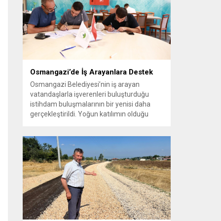
vatandaşlara yeni yaşam alanları sunmak
amacıyla yürüttüğü park çalışmalarını
sürdürüyor....
Osmangazi’de İş Arayanlara Destek
Osmangazi Belediyesi’nin iş arayan
vatandaşlarla işverenleri buluşturduğu
istihdam buluşmalarının bir yenisi daha
gerçekleştirildi. Yoğun katılımın olduğu
organizasyonda işverenlerle birebir
görüşme yapan 50 kişi yapılan
değerlendirmelerin ardından iş sahibi oldu.
Osmangazi Belediyesi’nin, Bursa Ticaret
ve Sanayi Odası (BTSO) ve İŞKUR iş
birliğiyle yıl boyunca sürdürdüğü istihdam
buluşmaları yoğun ilgi görmeye devam...