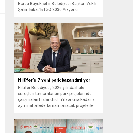
Bursa Büyükşehir Belediyesi Başkan Vekili
Şahin Biba, ‘BTSO 2030 Vizyonu’
kapsamında hayata geçirilen TEKNOSAB
KOBİ OSB’nin tanıtıldığı lansman
programında, “Bursa’mızın ulaşım ve
turizm master planlarını vatandaşlarımızın
konforunu ve güvenliğini esas alarak
hazırlıyoruz. Çevre düzeni planı
çalışmalarımızı da şehrimizin gelecek
yıllardaki gelişimini bütüncül bir anlayışla
yönlendirecek şekilde sürdürüyoruz. KOBİ
OSB de...
Nilüfer’e 7 yeni park kazandırılıyor
Nilüfer Belediyesi, 2026 yılında ihale
süreçleri tamamlanan park projelerinde
çalışmaları hızlandırdı. Yıl sonuna kadar 7
ayrı mahallede tamamlanacak projelerle
kente yaklaşık 24 bin metrekarelik yeni
park alanı kazandırılacak. Nilüfer
Belediyesi, ilçe genelinde kişi başına düşen
yeşil alan miktarını artırmak ve