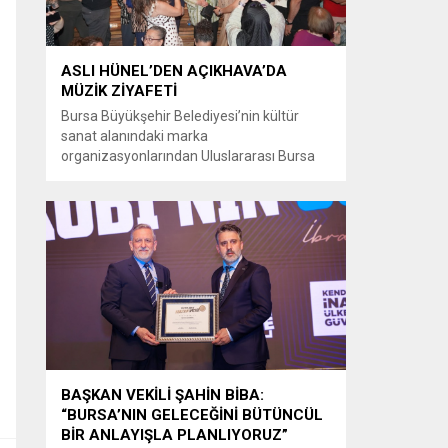
ASLI HÜNEL’DEN AÇIKHAVA’DA
MÜZİK ZİYAFETİ
Bursa Büyükşehir Belediyesi’nin kültür
sanat alanındaki marka
organizasyonlarından Uluslararası Bursa
Festivali’nde Türk müziğinin güçlü sesi Aslı
Hünel, Bursalılara müzik ziyafeti sundu.
Büyükşehir Belediyesi adına Bursa Kültür
Sanat ve Turizm Vakfı (BKSTV) tarafından
bu yıl 64’üncüsü düzenlenen Uluslararası
Bursa Festivali, sevilen sanatçı Aslı Hünel’i
müzikseverlerle buluşturdu. Uludağ İçecek
ana sponsorluğunda düzenlenen...
BAŞKAN VEKİLİ ŞAHİN BİBA:
“BURSA’NIN GELECEĞİNİ BÜTÜNCÜL
BİR ANLAYIŞLA PLANLIYORUZ”