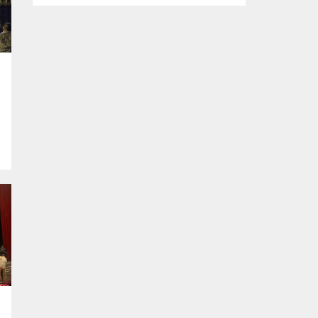
tasarlanan ve imalatı gerçekleştirilen
‘mobil ikram’ ve ‘mobil şarj istasyonu’
araçlarının yapım çalışmalarını inceledi.
Büyükşehir Belediyesi Afet İşleri Dairesi
Başkanlığı tarafından, olası afetler sonrası
vatandaşların temel ihtiyaçlarını
karşılamak amacıyla projelendirilen ‘mobil
ikram’ ve ‘mobil şarj istasyonu’...