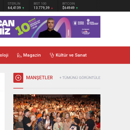
STERLİN
BIST 100
BITCOIN
64,4139
13.779,39
$64949
oloji
Magazin
Kültür ve Sanat
MANŞETLER
+ TÜMÜNÜ GÖRÜNTÜLE