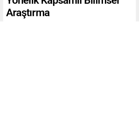
Yönelik Kapsamlı Bilimsel
Araştırma
Paylaş
Tweetle
Gönder
Yayınlama: 01.07.2026
A
A
+
-
0