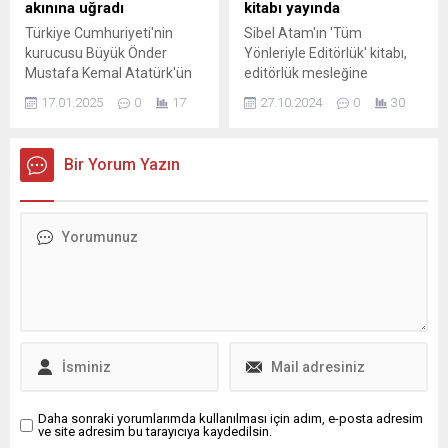
eğitim öğretim dönemi
akınına uğradı
kitabı yayında
içerisinde sürdürülen kitap
Türkiye Cumhuriyeti'nin
Sibel Atam'ın 'Tüm
gönderim çalışmaları
kurucusu Büyük Önder
Yönleriyle Editörlük' kitabı,
kapsamında; Erzurum,
Mustafa Kemal Atatürk'ün
editörlük mesleğine
Şanlıurfa, Kastamonu ve...
Trabzon'da üç kez
derinlemesine bir bakış
17.01.2025
0
17
27.10.2024
0
30
konakladığı ve tarihi öneme
sunuyor. Tecrübeler,
sahip Atatürk Köşkü, 2024
teknikler ve ipuçlarıyla dolu
yılında 300 bin 548
bu eser, hem yeni
Bir Yorum Yazın
ziyaretçiyi ağırlayarak
başlayanlar hem de
turizmde dikkatleri üzerine
profesyoneller için
çekti.
vazgeçilmez bir kaynak.
Daha sonraki yorumlarımda kullanılması için adım, e-posta adresim
ve site adresim bu tarayıcıya kaydedilsin.