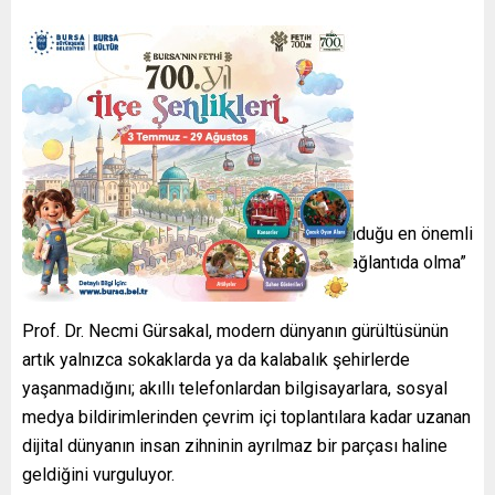
Dijital çağın görünmeyen
gürültüsünü anlatıyor
Kitap, günümüz insanının karşı karşıya bulunduğu en önemli
sorunlardan biri olarak gösterilen “sürekli bağlantıda olma”
halini merkeze alıyor.
Prof. Dr. Necmi Gürsakal, modern dünyanın gürültüsünün
artık yalnızca sokaklarda ya da kalabalık şehirlerde
yaşanmadığını; akıllı telefonlardan bilgisayarlara, sosyal
medya bildirimlerinden çevrim içi toplantılara kadar uzanan
dijital dünyanın insan zihninin ayrılmaz bir parçası haline
geldiğini vurguluyor.