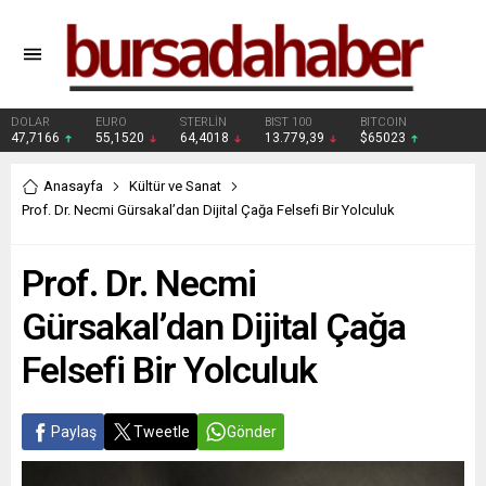
DOLAR
EURO
STERLİN
BIST 100
BITCOIN
47,7166
55,1520
64,4018
13.779,39
$65023
Anasayfa
Kültür ve Sanat
Prof. Dr. Necmi Gürsakal’dan Dijital Çağa Felsefi Bir Yolculuk
Prof. Dr. Necmi
Gürsakal’dan Dijital Çağa
Felsefi Bir Yolculuk
Paylaş
Tweetle
Gönder