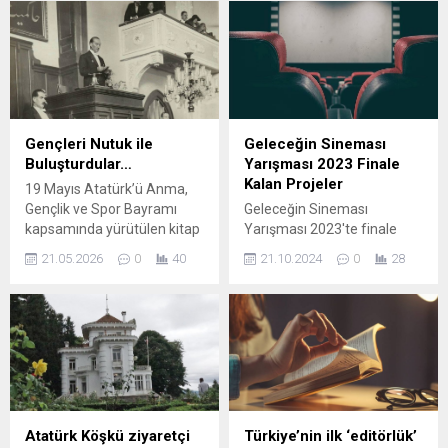
bir buluşmayla anılıyor.
Nilüfer Belediyesi, Bursa
Gazeteciler Cemiyeti ve
Akkılıç ailesinin iş birliğiyle
düzenlenen etkinlikte,
Gazeteci Tayfun Çavuşoğlu
imzalı kapsamlı bir
Gençleri Nutuk ile
Geleceğin Sineması
belgeselin galası yapılacak
Buluşturdular…
Yarışması 2023 Finale
ve Bursa Araştırmaları
Kalan Projeler
19 Mayıs Atatürk’ü Anma,
Yarışması’nın ödülleri
Gençlik ve Spor Bayramı
Geleceğin Sineması
sahiplerini bulacak. “Susmak
kapsamında yürütülen kitap
Yarışması 2023'te finale
da Bir Eylemdir”...
atölyesi faaliyetleri başarıyla
kalan projeler, yenilikçi bakış
21.05.2026
0
40
21.10.2024
0
28
tamamlandı. Eğitimde fırsat
açıları ve yaratıcı
eşitliğine katkı sunmak ve
hikayeleriyle dikkat çekiyor.
çocukların kitaplarla
Sinema tutkunlarını
buluşmasını sağlamak
heyecanlandıran bu projeleri
amacıyla gerçekleştirilen
keşfedin ve geleceğin
çalışmalar kapsamında
sinemasına tanıklık edin!
Türkiye’nin farklı illerindeki
okullara yüzlerce kitap
gönderildi. 2025–2026
Atatürk Köşkü ziyaretçi
Türkiye’nin ilk ‘editörlük’