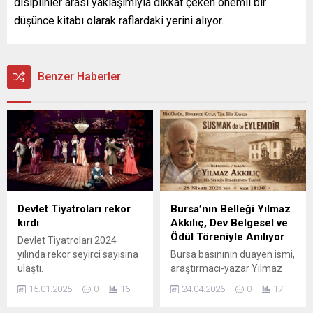
disiplinler arası yaklaşımıyla dikkat çeken önemli bir
düşünce kitabı olarak raflardaki yerini alıyor.
Benzer Haberler
Devlet Tiyatroları rekor
Bursa’nın Belleği Yılmaz
kırdı
Akkılıç, Dev Belgesel ve
Ödül Töreniyle Anılıyor
Devlet Tiyatroları 2024
yılında rekor seyirci sayısına
Bursa basınının duayen ismi,
ulaştı.
araştırmacı-yazar Yılmaz
Akkılıç, vefatının 16.
15.01.2025
0
16
24.04.2026
0
17
yıldönümünde kentin
hafızasına ışık tutacak tarihi