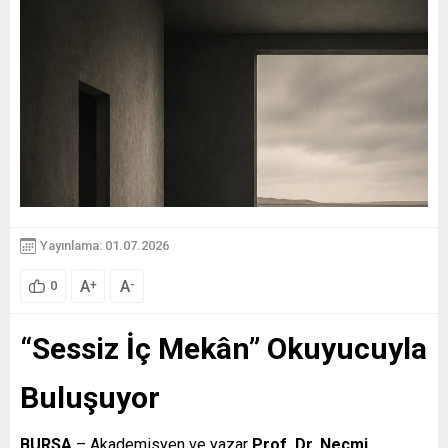
Yayınlama: 01.07.2026
A
A
+
-
0
“Sessiz İç Mekân” Okuyucuyla
Buluşuyor
BURSA
– Akademisyen ve yazar
Prof. Dr. Necmi