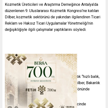
Kozmetik Üreticileri ve Araştırma Derneğince Antalya’da
düzenlenen 9. Uluslararası Kozmetik Kongresi’ne katılan
Dilber, kozmetik sektörünü de yakından ilgilendiren Ticari
Reklam ve Haksız Ticari Uygulamalar Yönetmeliği’nin
değişikliğiyle ilgili çalışmalar yaptıklarını söyledi.
“Büyük balık, küçük balığı yer” anlayışının artık “hızlı balık,
yavaş balığı yutar”a evrildiğini ifade eden Dilber, Bakanlık
olarak sektörlerin dünyayla adapte olması yönünde
çalışmalar yaptıklarını kaydetti.
Dilber, gelişen teknolojiye adaptasyon sürecinde