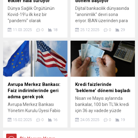
etkiler hala sürüyor
dönem başlıyor
Dünya Sağlık Örgütünün
Dijital bankacılık dünyasında
Kovid-19'u ilk kez bir
"anonimlik" devri sona
"pandemi" olarak
eriyor. IBAN üzerinden para
tanımlamasının üzerinden
gönderirken sadece
11.03.2025
0
18
25.12.2025
0
29
geçen 5 yılda, salgının
"ödemeler" veya "kira" yazıp
etkileri toplum ve küresel
geçtiğiniz o günler artık tarih
ekonomi üzerinde hala
oluyor. Hazine ve Maliye
hissediliyor.
Bakanlığı, hızla artan mobil
bankacılık kullanımını fırsat
bilen ...
Avrupa Merkez Bankası:
Kredi faizlerinde
Faiz indirimlerinde geri
‘bekleme’ dönemi başladı
adıma gerek yok
Nisan ve Mayıs aylarında
Avrupa Merkez Bankası
bankalar, 100 bin TL'lik kredi
Yönetim Kurulu Üyesi Fabio
için 36 ay vadede yüzde
Panetta, ABD tarifelerinin
3,39'a kadar çıkan faiz
15.02.2025
0
16
24.05.2025
0
19
AB üzerinde çok az etkisi
oranları uygulamaya
olacağını aktardı.
başladı. Bu artışla birlikte
toplam geri ödeme tutarları