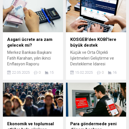
Asgari ücrete ara zam
KOSGEB’den KOBİ’lere
gelecek mi?
büyük destek
Merkez Bankası Başkanı
Küçük ve Orta Ölçekli
Fatih Karahan, yılın ikinci
İşletmeleri Geliştirme ve
Enflasyon Raporu
Destekleme İdaresi
toplantısında enflasyon
Başkanlığı (KOSGEB), 2025
22.05.2025
0
15
15.02.2025
0
16
beklentileri ve asgari ücrete
yılında 52 bin KOBİ’ye destek
ara zam konusunda önemli
verecek. Kadın girişimciler,
açıklamalarda bulundu.
yüksek teknoloji üretimi ve
Başkan Karahan, yıl sonu
yeşil dönüşüm projeleri
enflasyon tahminlerinde
başta olmak üzere birçok
herhangi bir revizyona
alanda finansman
gitmediklerini belirterek,
sağlanacak.
''Bizim üzerimize düşen
görev, enflasyonu kalıcı
Ekonomik ve toplumsal
Para göndermede yeni
olarak düşürmek'' dedi.