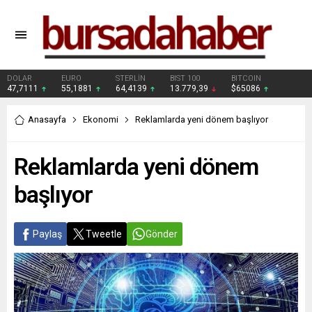
DOLAR
EURO
STERLİN
BIST 100
BITCOIN
47,7111
55,1881
64,4139
13.779,39
$65086
Anasayfa
Ekonomi
Reklamlarda yeni dönem başlıyor
Reklamlarda yeni dönem
başlıyor
Paylaş
Tweetle
Gönder