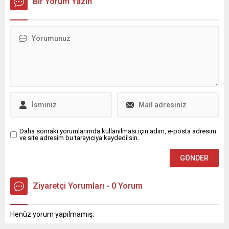
Bir Yorum Yazın
200 bin TL'yi aştı. Yüksek
faizler, vatandaşları kredi
kullanımı konusunda
beklemeye mecbur
bırakırken, ''Faizler daha da
yükselecek mi?'' sorusu
gündemdeki yerini koruyor....
Daha sonraki yorumlarımda kullanılması için adım, e-posta adresim
ve site adresim bu tarayıcıya kaydedilsin.
Ziyaretçi Yorumları - 0 Yorum
Henüz yorum yapılmamış.