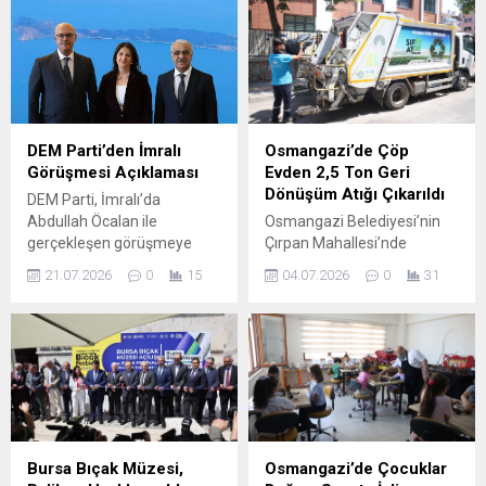
DEM Parti’den İmralı
Osmangazi’de Çöp
Görüşmesi Açıklaması
Evden 2,5 Ton Geri
Dönüşüm Atığı Çıkarıldı
DEM Parti, İmralı’da
Abdullah Öcalan ile
Osmangazi Belediyesi’nin
gerçekleşen görüşmeye
Çırpan Mahallesi’nde
ilişkin resmi bir açıklama
gerçekleştirdiği kapsamlı
21.07.2026
0
15
04.07.2026
0
31
yayınladı. Yapılan
temizlik çalışmasında bir
açıklamada, görüşme
daireden yaklaşık 5 ton çöp
sürecinin somut sonuçlar
çıkarılırken, bunun 2,5
üretme kararlılığıyla
tonunu geri dönüşüm
yürütüldüğü vurgulandı.
atıkları oluşturdu.
Parti temsilcileri, sürecin
Ayrıştırılarak Atık Getirme
hedef odaklı olarak
Merkezi’ne taşınan geri
ilerletileceğini belirterek,
dönüşüm malzemeleri
görüşmelerin devam
yeniden ekonomiye
Bursa Bıçak Müzesi,
Osmangazi’de Çocuklar
edeceğinin sinyalini verdi.
kazandırılacak. İlçe