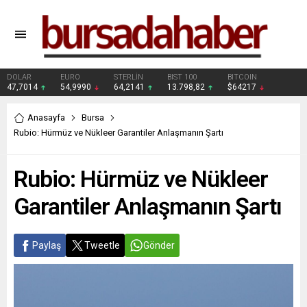
DOLAR
EURO
STERLİN
BIST 100
BITCOIN
47,7014
54,9990
64,2141
13.798,82
$64217
Anasayfa
Bursa
Rubio: Hürmüz ve Nükleer Garantiler Anlaşmanın Şartı
Rubio: Hürmüz ve Nükleer
Garantiler Anlaşmanın Şartı
Paylaş
Tweetle
Gönder