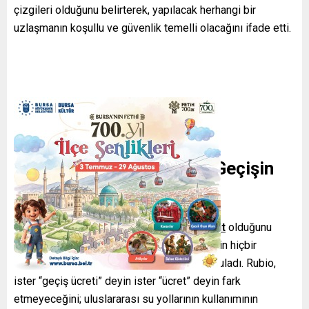
çizgileri olduğunu belirterek, yapılacak herhangi bir
uzlaşmanın koşullu ve güvenlik temelli olacağını ifade etti.
Hürmüz Boğazı: Serbest Geçişin
Korunması
Hürmüz Boğazı’nın uluslararası sulara ait
olduğunu
söyleyen Rubio, bu güzergahtan geçişler için hiçbir
devletin
ücret talep edemeyeceğini
vurguladı. Rubio,
ister “geçiş ücreti” deyin ister “ücret” deyin fark
etmeyeceğini; uluslararası su yollarının kullanımının