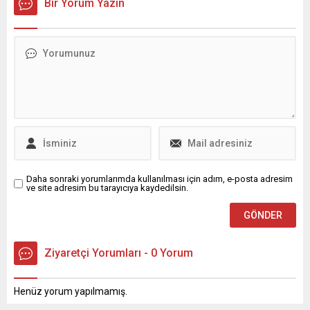
Bir Yorum Yazın
çalıştıklarını ifade eden
oluşan “Minyatür Atölyesi
Başkan Şadi Özdemir,
Sergisi” kapılarını
mahalle sakinlerinin yaşam
ziyaretçilere açtı.
kalitesini artıracak
Osmangazi Belediyesi’nin
çalışmalar üzerinde
minyatür kursunda eğitim
durduklarını vurguladı. ​
alan kursiyerler, kurs
Nilüfer Belediye Başkanı
süresince minyatür
Şadi Özdemir, sorunları
sanatının tarihçesi, desen
yerinde görüp, çözüm
oluşturma teknikleri, renk
üretmek; katılımcı ve şeffaf
kullanımı ve fırça hakimiyeti
belediyecilik çalışmaları
gibi birçok konuda eğitim
gerçekleştirmek amacıyla
alarak öğrendikleri bilgileri...
mahalle...
Daha sonraki yorumlarımda kullanılması için adım, e-posta adresim
ve site adresim bu tarayıcıya kaydedilsin.
Ziyaretçi Yorumları - 0 Yorum
Henüz yorum yapılmamış.