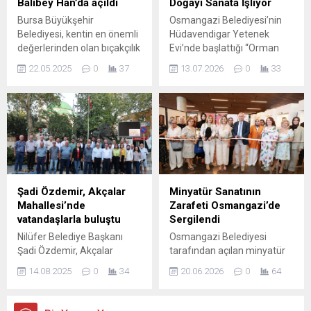
Balibey Han’da açıldı
Doğayı Sanata İşliyor
Açıklamada ayrıca
genelinde temizlik
Bursa Büyükşehir
Osmangazi Belediyesi’nin
diyalogun güçlendirilmesi ve
hizmetlerinin yanı sıra çevre
Belediyesi, kentin en önemli
Hüdavendigar Yetenek
müzakere kanallarının açık
ve halk sağlığını tehdit eden
değerlerinden olan bıçakçılık
Evi’nde başlattığı “Orman
tutulmasının önemi
olumsuzlara da anında
geleneğini gelecek
Sanatları Atölyesi”,
üzerinde duruldu.
müdahale eden...
22.05.2025
0
37
13.07.2026
0
33
kuşaklara aktarmak
çocukların doğadan
Görüşmenin Önemi...
amacıyla Bursa Bıçak
toplanan materyalleri sanat
Müzesi’ni, Balibey Han’da
eserine dönüştürerek hem
düzenlenen törenle hizmete
hayal güçlerini
açtı. Büyükşehir Belediyesi,
geliştirmelerine, hem de geri
bıçakçılık geleneğini
dönüşüm ve çevre bilinci
uluslararası alana taşıyacak
kazanmalarına katkı
olan ‘Uluslararası Bursa
sağlıyor. Osmangazi
Bıçak Festivali’ne de 23-24-
Belediyesi’nin çocukların yaz
Şadi Özdemir, Akçalar
Minyatür Sanatının
25 Mayıs tarihleri arasında
tatilini verimli, eğitici ve
Mahallesi’nde
Zarafeti Osmangazi’de
ev sahipliği yapacak.
sosyal aktivitelerle
vatandaşlarla buluştu
Sergilendi
“Müzeler Kenti Bursa”
değerlendirmesi amacıyla
Nilüfer Belediye Başkanı
Osmangazi Belediyesi
hedefi doğrultusunda
sürdürdüğü atölye
Şadi Özdemir, Akçalar
tarafından açılan minyatür
çalışmalarını...
çalışmaları kapsamında bu
Mahallesi’nde esnafları
kurslarına katılan
kez “Orman Sanatları...
14.08.2025
0
34
20.06.2026
0
64
ziyaret edip, sohbet etti.
kursiyerlerin yıl boyunca
Belediyenin kısıtlı imkanlarını
edindikleri bilgi ve becerilerle
verimli kullanmaya
hazırladıkları eserlerden