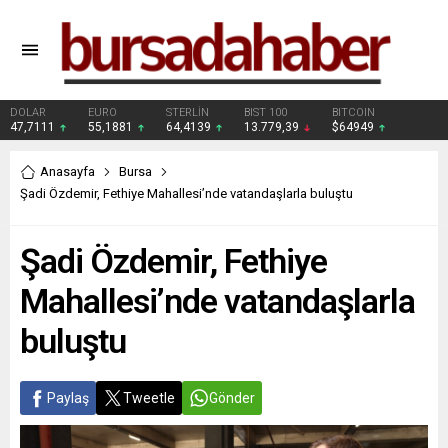
DOLAR
EURO
STERLİN
BIST 100
BITCOIN
47,7111
55,1881
64,4139
13.779,39
$64949
Anasayfa
Bursa
Şadi Özdemir, Fethiye Mahallesi’nde vatandaşlarla buluştu
Şadi Özdemir, Fethiye
Mahallesi’nde vatandaşlarla
buluştu
Paylaş
Tweetle
Gönder