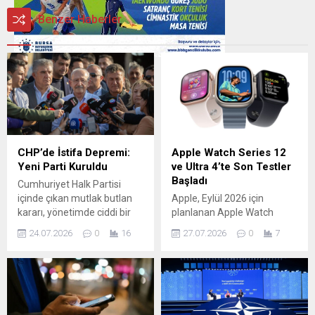
Benzer Haberler
CHP’de İstifa Depremi:
Apple Watch Series 12
Yeni Parti Kuruldu
ve Ultra 4’te Son Testler
Başladı
Cumhuriyet Halk Partisi
içinde çıkan mutlak butlan
Apple, Eylül 2026 için
kararı, yönetimde ciddi bir
planlanan Apple Watch
sarsıntıya yol açtı ve sonuç
Series 12 ve Apple Watch
24.07.2026
0
16
27.07.2026
0
7
olarak Özgür Özel
Ultra 4 modellerinin son test
liderliğindeki 90 milletvekili
aşamalarına geçti. Yeni
partiden ayrılarak yeni bir
saatlerin dış görünümünde
siyasi oluşum başlattı.
büyük değişiklikler
Bugün istifalarını veren
beklenmiyor; odak daha çok
grup, Yeni Parti’nin kuruluş
iç donanım ve yazılım