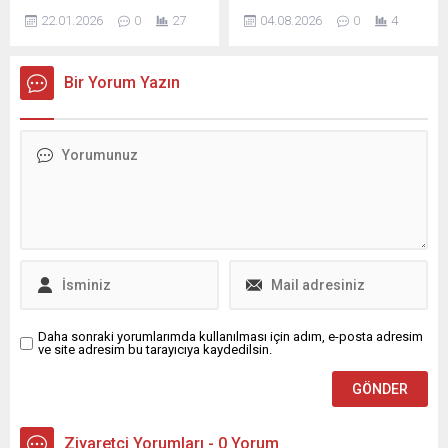
yönelik çirkin saldırının
soruşturma kapsamında
22.01.2026
0
27
04.08.2026
0
4
ardından belediye hizmet
Menderes Belediyesi’ne
binalarını ay yıldızlı Türk
yönelik geniş çaplı bir
bayraklarıyla donatarak hain
operasyon gerçekleştirildi.
Bir Yorum Yazın
saldırıyı kınadı. Osmangazi
Operasyonda aralarında
Belediyesi, Nusaybin–
belediye başkanı da olmak
Kamışlı sınır hattında Türk
üzere toplam 13 kişi
bayrağına yönelik çirkin
gözaltına alındı; jandarma
saldırının ardından belediye
ekipleri hem belediye
hizmet binalarını ay yıldızlı
binasında hem de başkanın
Türk bayraklarıyla donatarak
evinde arama yaptı.
hain saldırıyı kınadı.
Savcılığın iddiaları rüşvet ve
Ülkemizin ve milletimizin
irtikap suçlarına ilişkin olup,
varlığı ile...
soruşturma sürüyor.
Yetkililerden edinilen
bilgilere...
Daha sonraki yorumlarımda kullanılması için adım, e-posta adresim
ve site adresim bu tarayıcıya kaydedilsin.
Ziyaretçi Yorumları - 0 Yorum