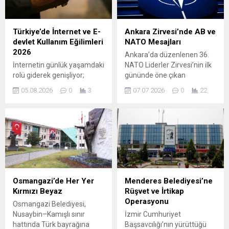
dilekçesini İçişleri
iyileştirmelerine kaymış
Bakanlığı’na teslim ederek
durumda. İŞLEMCİ VE
süreç resmî hale getirdi.
PERFORMANS ODAKLI Bu
Türkiye’de İnternet ve E-
Ankara Zirvesi’nde AB ve
Parti içindeki bu kopuş
nesil, özellikle daha hızlı ve
devlet Kullanım Eğilimleri
NATO Mesajları
Meclis’teki...
verimli bir işlemciyle
2026
Ankara’da düzenlenen 36.
performans...
İnternetin günlük yaşamdaki
NATO Liderler Zirvesi’nin ilk
rolü giderek genişliyor;
gününde öne çıkan
Türkiye’de 16-74 yaş
konuşmalar, Avrupa’nın
05.08.2026
0
3
07.07.2026
0
22
grubunda İnternet kullanım
savunma kapasitesi ve
oranı 2026’da %92,3’e
transatlantik dayanışma
yükseldi. Bu artışla birlikte,
vurgusuyla şekillendi.
erkeklerin İnternet kullanım
Liderler, mevcut güvenlik
oranı %94,8 iken kadınlarda
tehditleri karşısında birlikte
%89,9 olarak görüldü.
hareket etmenin ve
Vatandaşların çevrimiçi
savunma altyapisini
kamu hizmetlerine erişimi
güçlendirmenin önemine
de yaygınlaşıyor. Son 12
dikkat çekti. Katılımcı liderler,
Osmangazi’de Her Yer
Menderes Belediyesi’ne
ayda e-devlet
hem NATO’ya hem de
Kırmızı Beyaz
Rüşvet ve İrtikap
hizmetlerinden
Avrupa Birliği içindeki ortak
Operasyonu
Osmangazi Belediyesi,
yararlananların oranı %76
savunma çabalarına güçlü
Nusaybin–Kamışlı sınır
İzmir Cumhuriyet
olurken, erkeklerde bu oran
bir destek mesajı...
hattında Türk bayrağına
Başsavcılığı’nın yürüttüğü
%82,7, kadınlarda...