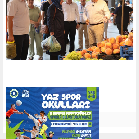
Başkan Şadi Özdemir
Nilüfer
,