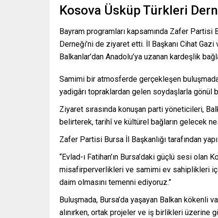
Kosova Üsküp Türkleri Dern
Bayram programları kapsamında Zafer Partisi B
Derneği’ni de ziyaret etti. İl Başkanı Cihat Gazi
Balkanlar’dan Anadolu’ya uzanan kardeşlik bağla
Samimi bir atmosferde gerçekleşen buluşmada d
yadigârı topraklardan gelen soydaşlarla gönül b
Ziyaret sırasında konuşan parti yöneticileri, Bal
belirterek, tarihî ve kültürel bağların gelecek n
Zafer Partisi Bursa İl Başkanlığı tarafından yap
“Evlad-ı Fatihan’ın Bursa’daki güçlü sesi olan
misafirperverlikleri ve samimi ev sahiplikleri iç
daim olmasını temenni ediyoruz.”
Buluşmada, Bursa’da yaşayan Balkan kökenli vat
alınırken, ortak projeler ve iş birlikleri üzerine