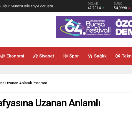
GRAM ALTIN
DOLAR
EURO
e Uğur Mumcu aileleriyle görüştü
6.505,41
47,7014
54,9990
Ekonomi
Siyaset
Spor
Sağlık
Tekn
sına Uzanan Anlamlı Program
rafyasına Uzanan Anlamlı