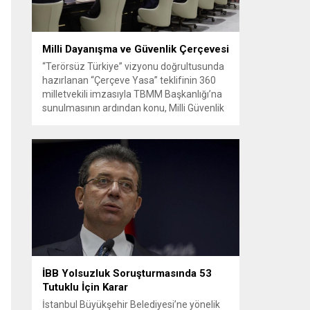
Milli Dayanışma ve Güvenlik Çerçevesi
“Terörsüz Türkiye” vizyonu doğrultusunda
hazırlanan “Çerçeve Yasa” teklifinin 360
milletvekili imzasıyla TBMM Başkanlığı’na
sunulmasının ardından konu, Milli Güvenlik
Kurulu (MGK) toplantısında ele alınmıştır.
Toplantı sonrası yayımlanan sekiz
maddelik bildiri, ülke güvenliği ve bölgesel
gelişmelere dair değerlendirmeleri
içermektedir. Yaklaşık 2 saat 15 dakika
süren oturumun sonuç metninde; terörle
mücadele, bölgesel istikrar,...
İBB Yolsuzluk Soruşturmasında 53
Tutuklu İçin Karar
İstanbul Büyükşehir Belediyesi’ne yönelik