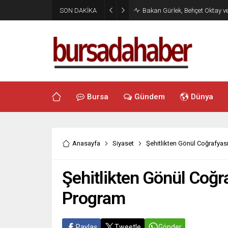
SON DAKİKA
Bakan Gürlek, Behçet Oktay v
Bursa
Gündem
Dünya
Anasayfa
Siyaset
Şehitlikten Gönül Coğrafya
Şehitlikten Gönül Coğ
Program
Paylaş
Tweetle
Gönder