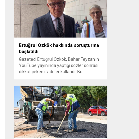
sayılması ve meclis içindeki yönlendirmeler
kamuoyunda tepkilere yol açtı. Seçim
sürecinde yaşanan gelişmeler, parti
grupları arasındaki gerilimi artırdı. CHP’nin...
Ertuğrul Özkök hakkında soruşturma
başlatıldı
Gazeteci Ertuğrul Özkök, Bahar Feyzan’ın
YouTube yayınında yaptığı sözler sonrası
dikkat çeken ifadeler kullandı. Bu
açıklamalar üzerine İstanbul Cumhuriyet
Başsavcılığı tarafından Özkök hakkında
‘Cumhurbaşkanına hakaret’ suçundan
re’sen soruşturma başlatıldı. Özkök,
hakkındaki soruşturma kapsamında
Çağlayan’daki İstanbul Adalet Sarayı’na
giderek savcılığa ifade verdi. İfadesinin
ardından adliyeden ayrıldığı bildirildi.
Programdaki sözleri ve savunması...