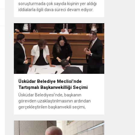
soruşturmada çok sayıda kişinin yer aldığı
iddialarla ilgili dava süreci devam ediyor.
Mahkeme, savcının görüşünü aldıktan
sonra sanıkların tutukluluk hallerini ayrı ayrı
değerlendirdi. İnceleme sonucunda,
aralarında Ekrem İmamoğlu’nun da
bulunduğu 53 tutuklu hakkında tutukluluk
hallerinin sürdürülmesine karar verildi.
İddialar ve değerlendirilen talepler
Soruşturma kapsamında sanıklara
yöneltilen...
Üsküdar Belediye Meclisi’nde
Tartışmalı Başkanvekilliği Seçimi
Üsküdar Belediyesi’nde, başkanın
görevden uzaklaştırılmasının ardından
gerçekleştirilen başkanvekili seçimi,
tartışmalı ve hukuki itirazlara konu olacak
uygulamalarla gündeme geldi. Yapılan
oylamada usul ve gizlilikle ilgili ciddi iddialar
ortaya atıldı; bazı oyların geçersiz