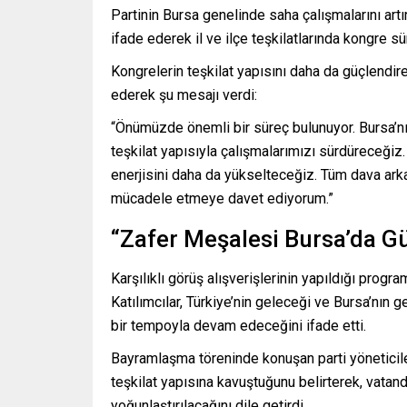
Partinin Bursa genelinde saha çalışmalarını artı
ifade ederek il ve ilçe teşkilatlarında kongre s
Kongrelerin teşkilat yapısını daha da güçlendire
ederek şu mesajı verdi:
“Önümüzde önemli bir süreç bulunuyor. Bursa’nı
teşkilat yapısıyla çalışmalarımızı sürdüreceğiz.
enerjisini daha da yükselteceğiz. Tüm dava a
mücadele etmeye davet ediyorum.”
“Zafer Meşalesi Bursa’da G
Karşılıklı görüş alışverişlerinin yapıldığı progr
Katılımcılar, Türkiye’nin geleceği ve Bursa’nın 
bir tempoyla devam edeceğini ifade etti.
Bayramlaşma töreninde konuşan parti yöneticile
teşkilat yapısına kavuştuğunu belirterek, vatand
yoğunlaştırılacağını dile getirdi.