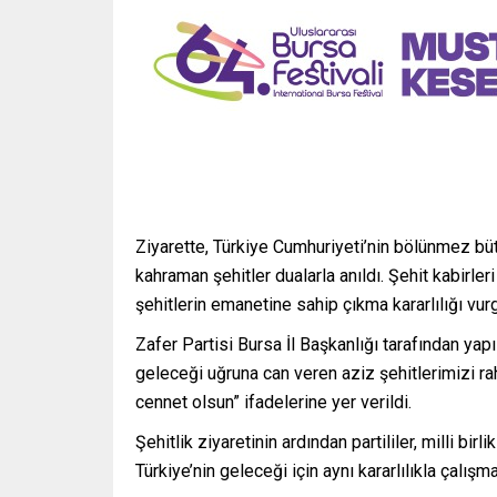
Ziyarette, Türkiye Cumhuriyeti’nin bölünmez büt
kahraman şehitler dualarla anıldı. Şehit kabirler
şehitlerin emanetine sahip çıkma kararlılığı vur
Zafer Partisi Bursa İl Başkanlığı tarafından yap
geleceği uğruna can veren aziz şehitlerimizi ra
cennet olsun” ifadelerine yer verildi.
Şehitlik ziyaretinin ardından partililer, milli b
Türkiye’nin geleceği için aynı kararlılıkla çalış