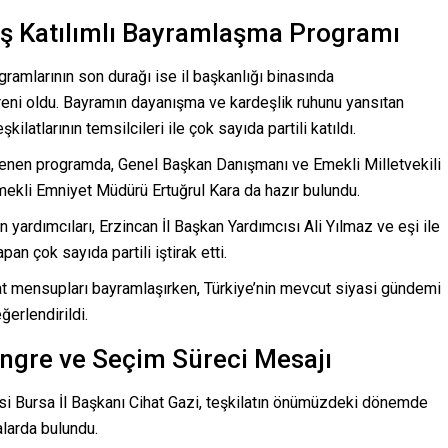
niş Katılımlı Bayramlaşma Programı
gramlarının son durağı ise il başkanlığı binasında
öreni oldu. Bayramın dayanışma ve kardeşlik ruhunu yansıtan
ilatlarının temsilcileri ile çok sayıda partili katıldı.
nlenen programda, Genel Başkan Danışmanı ve Emekli Milletvekili
ekli Emniyet Müdürü Ertuğrul Kara da hazır bulundu.
n yardımcıları, Erzincan İl Başkan Yardımcısı Ali Yılmaz ve eşi ile
an çok sayıda partili iştirak etti.
at mensupları bayramlaşırken, Türkiye’nin mevcut siyasi gündemi
erlendirildi.
ongre ve Seçim Süreci Mesajı
i Bursa İl Başkanı Cihat Gazi, teşkilatın önümüzdeki dönemde
alarda bulundu.