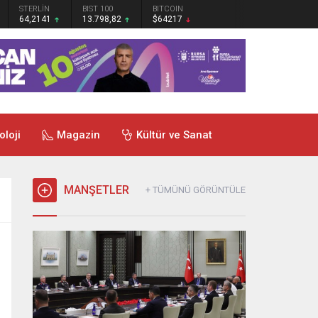
STERLİN
BIST 100
BITCOIN
64,2141
13.798,82
$64217
oloji
Magazin
Kültür ve Sanat
MANŞETLER
+ TÜMÜNÜ GÖRÜNTÜLE