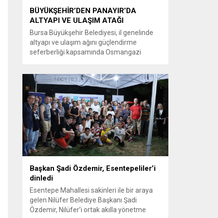
BÜYÜKŞEHİR’DEN PANAYIR’DA
ALTYAPI VE ULAŞIM ATAĞI
Bursa Büyükşehir Belediyesi, il genelinde
altyapı ve ulaşım ağını güçlendirme
seferberliği kapsamında Osmangazi
ilçesine bağlı Panayır Mahallesi 3’üncü
Pınar Caddesi’nde çalışmalara hız verdi.
Büyükşehir Belediyesi, BUSKİ Genel
Müdürlüğü ve Ulaşım Dairesi Başkanlığı
koordinasyonuyla Osmangazi ilçesine bağlı
Panayır Mahallesi 3’üncü Pınar
Caddesi’nde altyapı ve üstyapıyı yenileme
çalışmalarında sona yaklaştı. Bölgenin en...
Başkan Şadi Özdemir, Esentepeliler’i
dinledi
Esentepe Mahallesi sakinleri ile bir araya
gelen Nilüfer Belediye Başkanı Şadi
Özdemir, Nilüfer’i ortak akılla yönetme