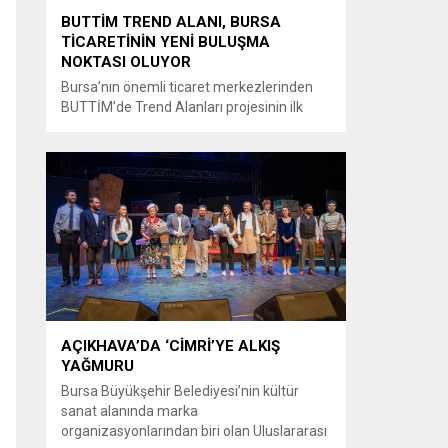
BUTTİM TREND ALANI, BURSA
TİCARETİNİN YENİ BULUŞMA
NOKTASI OLUYOR
Bursa’nın önemli ticaret merkezlerinden
BUTTİM’de Trend Alanları projesinin ilk
uygulama alanı ziyaretçilerin beğenisine
sunuldu. Projenin tamamlanmasıyla
birlikte tüm BUTTİM üreticilerinin en trend
ürünlerinin tek alanda buluşturulması
hedefleniyor. Bursa’nın önemli ticaret
merkezlerinden BUTTİM’de, ticaretin ve
sektörlerin buluşma noktası olacak yeni bir
proje hayata geçirildi. Trend Alanları ile
BUTTİM’de faaliyet gösteren firmaların...
AÇIKHAVA’DA ‘CİMRİ’YE ALKIŞ
YAĞMURU
Bursa Büyükşehir Belediyesi’nin kültür
sanat alanında marka
organizasyonlarından biri olan Uluslararası