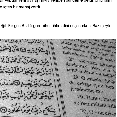
ir yaptığı yeni paylaşımıyla yeniden gündeme geldi. Ünlü isim,
e içten bir mesaj verdi.
ğil. Bir gün Allah’ı görebilme ihtimalini düşünürken. Bazı şeyler