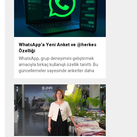
Hazırlanan düzenleme, örgütün fiili
varlığını sona erdirdiğinin ve tüm silah ile
mühimmatını teslim ettiğinin güvenlik
kurumlarınca tespiti...
WhatsApp’a Yeni Anket ve @herkes
Özelliği
WhatsApp, grup deneyimini geliştirmek
amacıyla birkaç kullanışlı özellik tanıttı. Bu
güncellemeler sayesinde anketler daha
esnek hale geliyor; ayrıca kalabalık
gruplarda herkesin dikkatini anında
çekmek kolaylaşıyor. Platforma eklenen
yenilikler, grup içi organizasyonları ve
duyuruları yönetmeyi daha pratik bir hâle
getiriyor. Aşağıda öne çıkan değişiklikler ve
kullanım notları özetlenmiştir. Anketlerde
esneklik ve...