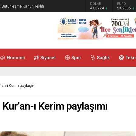
GRAM ALTIN
DOLAR
EURO
 Bütünleşme Kanun Teklifi
6.485,34
47,5724
54,9806
Ekonomi
Siyaset
Spor
Sağlık
Tekn
’an-ı Kerim paylaşımı
Kur’an-ı Kerim paylaşımı