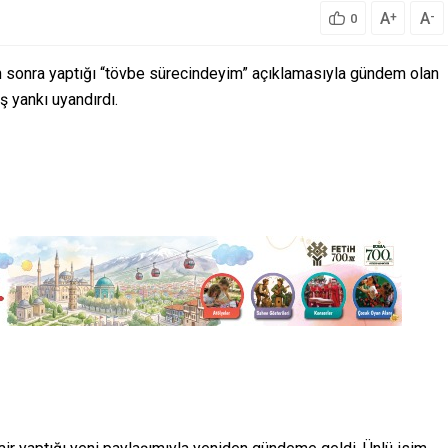
A
A
+
-
0
 sonra yaptığı “tövbe sürecindeyim” açıklamasıyla gündem olan
 yankı uyandırdı.