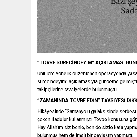
”TÖVBE SÜRECİNDEYİM” AÇIKLAMASI GÜ
Ünlülere yönelik düzenlenen operasyonda yasa
sürecindeyim” açıklamasıyla gündeme gelmişti. 
takipçilerine tavsiyelerde bulunmuştu.
”ZAMANINDA TÖVBE EDİN” TAVSİYESİ DİK
Hikâyesinde “Samanyolu galaksisinde serbest dol
çeken ifadeler kullanmıştı. Tövbe konusuna g
Hay Allah’ım siz benle, ben de sizle kafa yap
bulunmuş hem de imalı bir paylaşım yapmıştı.