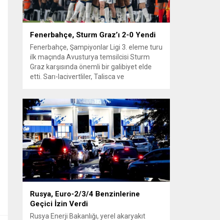
Fenerbahçe, Sturm Graz’ı 2-0 Yendi
Fenerbahçe, Şampiyonlar Ligi 3. eleme turu
ilk maçında Avusturya temsilcisi Sturm
Graz karşısında önemli bir galibiyet elde
etti. Sarı-lacivertliler, Talisca ve
Greenwood’un attığı gollerle sahadan 2-0
üstün ayrıldı ve rövanş öncesi avantaj
sağladı. Karşılaşma sonrası takım yönetimi
mücadeleyi değerlendirdi ve gelecek
planlarına dair bilgi verdi. Futboldan
sorumlu yönetici Cihan Kamer,...
Rusya, Euro-2/3/4 Benzinlerine
Geçici İzin Verdi
Rusya Enerji Bakanlığı, yerel akaryakıt