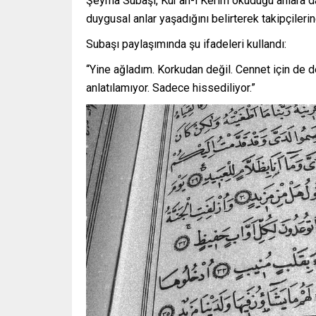
Şeyma Subaşı, Kur’an-ı Kerim okuduğu anlara da
duygusal anlar yaşadığını belirterek takipçilerin
Subaşı paylaşımında şu ifadeleri kullandı:
“Yine ağladım. Korkudan değil. Cennet için de de
anlatılamıyor. Sadece hissediliyor.”