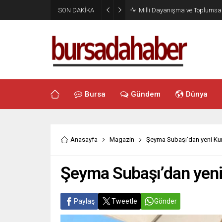
SON DAKİKA
Milli Dayanışma ve Toplumsal
Bursa
Gündem
Dünya
Anasayfa
Magazin
Şeyma Subaşı’dan yeni Kur
Şeyma Subaşı’dan yeni 
Paylaş
Tweetle
Gönder