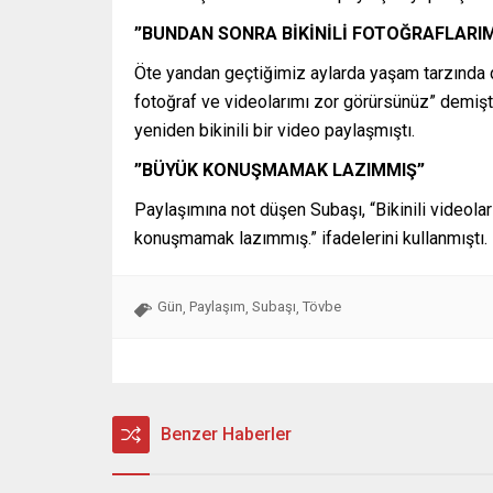
”BUNDAN SONRA BİKİNİLİ FOTOĞRAFLARI
Öte yandan geçtiğimiz aylarda yaşam tarzında d
fotoğraf ve videolarımı zor görürsünüz” demiş
yeniden bikinili bir video paylaşmıştı.
”BÜYÜK KONUŞMAMAK LAZIMMIŞ”
Paylaşımına not düşen Subaşı, “Bikinili videol
konuşmamak lazımmış.” ifadelerini kullanmıştı.
Gün
Paylaşım
Subaşı
Tövbe
,
,
,
Benzer Haberler