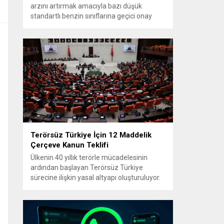
arzını artırmak amacıyla bazı düşük
standartlı benzin sınıflarına geçici onay
verdi. Karar, üretim, ithalat ve satışa yönelik
uygulanacak sınırlamaları 1 Temmuz
2027’ye kadar kaldırıyor. Açıklamada bu
düzenlemenin kalıcı bir çevre politikası
değişikliği anlamına gelmediği
vurgulanıyor; kararın geçici olduğu ve uzun
vadeli çevre hedeflerinden sapma
amaçlanmadığı...
Terörsüz Türkiye İçin 12 Maddelik
Çerçeve Kanun Teklifi
Ülkenin 40 yıllık terörle mücadelesinin
ardından başlayan Terörsüz Türkiye
sürecine ilişkin yasal altyapı oluşturuluyor.
AK Parti tarafından hazırlanan çerçeve
yasa teklifi, TBMM Başkanlığı’na sunulmak
üzere hazırlandı ve teklifin 12 maddelik
düzenlemeleri kamuoyuyla paylaşıldı.