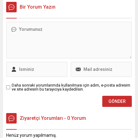
büyük tepki topladı.
Denizi’ne doğru salıverildi.
Bir Yorum Yazın
Etkinlikte, işgal altındaki
Taşıma işlemi, özel bir barça
Lübnan’ın güneyindeki
yardımıyla gerçekleştirildi ve
yerleşimlerin evlerinin
balina suya çıktıktan sonra
patlayıcılarla yok edildiğini
kendiliğinden yüzmeye
gösteren görüntüler dev
başladı. Operasyonu finanse
ekranda yayınlandı ve
eden girişimcilerden Karin
izleyenler arasında
Walter-Mommert, balinanın
kahkahalar, alkışlar ile
barçtan ayrıldıktan sonra
tezahüratlar yükseldi.
yüzeyden püskürttüğü suyla
Yayınlanan videoda,
yol aldığını...
Hizbullah’a atfedilen bazı
marşların fon müziği
olarak...
Daha sonraki yorumlarımda kullanılması için adım, e-posta adresim
ve site adresim bu tarayıcıya kaydedilsin.
Ziyaretçi Yorumları - 0 Yorum
Henüz yorum yapılmamış.