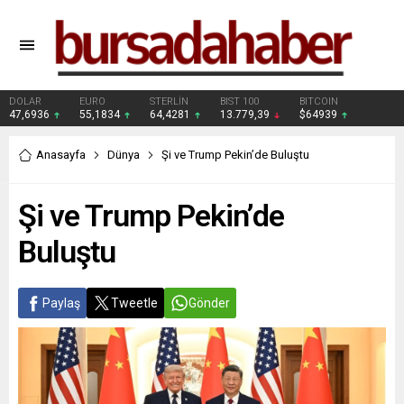
DOLAR
EURO
STERLİN
BIST 100
BITCOIN
47,6936
55,1834
64,4281
13.779,39
$64939
Anasayfa
Dünya
Şi ve Trump Pekin’de Buluştu
Şi ve Trump Pekin’de
Buluştu
Paylaş
Tweetle
Gönder