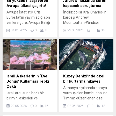
En yüksek maaşı veren
Andrew hakkında süren
gerçekleştirecek olan Türk,
Avrupa ülkesi şaşırttı!
kapsamlı soruşturma
Türk dünyasıyla ilişkilerin
Avrupa İstatistik Ofisi
İngiliz polisi, Kral Charles’ın
güçlendirilmesine yönelik
Eurostat’ın yayımladığı son
kardeşi Andrew
dikkat çeken açıklamalarda
verilere göre, Avrupa Birliği
Mountbatten-Windsor
bulundu....
ülkeleri arasında en yüksek
hakkında yürütülen
04.01.2026
0
18
22.05.2026
0
15
ortalama maaş
soruşturmanın uzun ve
Lüksemburg’da ödeniyor.
karmaşık olacağını belirtti.
Büyük Dükalık’ta çalışanların
Şubat ayında Norfolk’taki
yıllık ortalama geliri 82 bin
evinde gözaltına alınan 66
969 Euro seviyesine
yaşındaki Mountbatten-
ulaşırken, ülkedeki ...
Windsor, kamu görevini
kötüye kullanma şüphesiyle
saatlerce sorgulandı. Gözaltı
kararının arkasında, ABD
İsrail Askerlerinin ‘Eve
Kuzey Denizi’nde özel
Adalet Bakanlığı’nın Jeffrey
Dönüş’ Kutlaması Tepki
bir kurtarma hikayesi
Epstein dosyalarındaki
Çekti
Almanya kıyılarında karaya
belgeleri yayımlaması ve bu
İsrail ordusuna bağlı bir
vurmuş olan kambur balina
belgelerin yeni iddiaları gün
birimin, askerleri ve
Timmy, düzenlenen özel
yüzüne çıkarması...
ailelerinin katılımıyla
operasyonla güvenliğe
22.05.2026
0
16
02.05.2026
0
12
düzenlediği “eve dönüş”
kavuştu ve Danimarka
partisi, sosyal medyada
açıklarındaki Kuzey