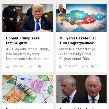
Donald Trump zeka
Milliyetçi Gazeteciler
testine girdi
Türk Coğrafyasında!
ABD Başkanı Donald Trump,
Milliyetçi Gazeteciler ve
yıllık sağlık muayenesi
Yazarlar Birliği Genel
kapsamında bilişsel bir teste
Başkanı İsmail Türk,
girdiğini söyledi. Trump,
Türkistan coğrafyasına
13.04.2025
0
15
12.04.2026
0
22
teste ve sonuçlarına dair
yönelik kapsamlı bir ziyaret
detayları basınla paylaştı.
programı kapsamında
bölgeye giderek önemli
diplomatik ve kültürel
temaslara başladı. Program
çerçevesinde ilk etapta
Türkistan hattında yer alan
Kazakistan, Özbekistan ve
Kırgızistan’da görüşmeler