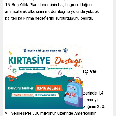
15. Beş Yıllık Plan döneminin başlangıcı olduğunu
anımsatarak ülkesinin modernleşme yolunda yüksek
kaliteli kalkınma hedeflerini sürdürdüğünü belirtti.
Şi’nin Mesajı: Ortak Kazanç ve
Tarihsel Sorumluluk
Şi, 5 bin yılı aşan Çin medeniyeti temelleri üzerinde 1,4
milyardan fazla vatandaşın Çin tarzı modernleşmeyi
ilerlettiğini söyledi. Ayrıca, ABD’nin bağımsızlığının 250.
yılı vesilesiyle
300 milyonun üzerinde Amerikalının