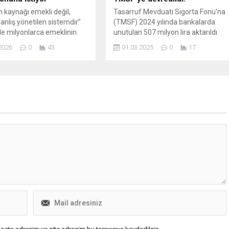
 kaynağı emekli değil,
Tasarruf Mevduatı Sigorta Fonu'na
 yanlış yönetilen sistemdir”
(TMSF) 2024 yılında bankalarda
de milyonlarca emeklinin
unutulan 507 milyon lira aktarıldı.
 ekonomik sıkıntılar, son
2026
0
43
01.03.2025
0
17
 yeniden ülke gündeminin
 başlıklarından biri haline
konomi yönetiminin
erin bütçe üzerindeki yükü”
şan-emekli dengesi”
n yaptığı değerlendirmeler
rken, emeklilik sistemini ve
sorunları bu kez emekli
ücadelesi veren bir...