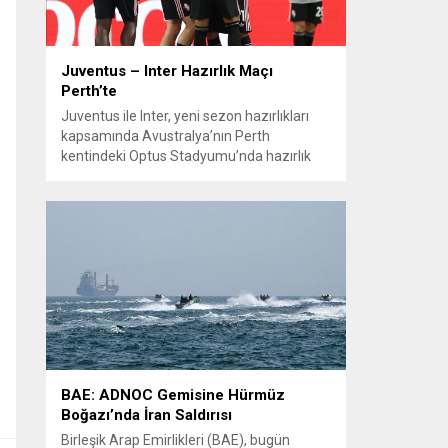
Juventus – Inter Hazırlık Maçı
Perth’te
Juventus ile Inter, yeni sezon hazırlıkları
kapsamında Avustralya’nın Perth
kentindeki Optus Stadyumu’nda hazırlık
maçında karşılaştı. Her iki teknik direktör de
transferlerin takıma uyumunu ve
oyuncuların fiziksel durumunu
değerlendirmek için bu mücadeleyi kritik
bir prova olarak kullandı. Karşılaşmada iki
Türk futbolcu sahada yer aldı: Juventus’ta
Kenan Yıldız ilk 11’de görev alırken,...
BAE: ADNOC Gemisine Hürmüz
Boğazı’nda İran Saldırısı
Birleşik Arap Emirlikleri (BAE), bugün