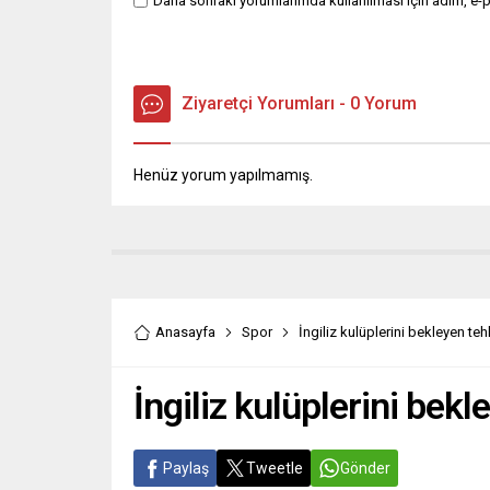
Daha sonraki yorumlarımda kullanılması için adım, e-p
Ziyaretçi Yorumları - 0 Yorum
Henüz yorum yapılmamış.
Anasayfa
Spor
İngiliz kulüplerini bekleyen te
İngiliz kulüplerini bekl
Paylaş
Tweetle
Gönder