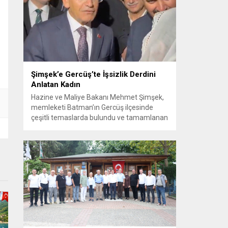
Görüşme sırasında İyi Parti ile MHP
milletvekilleri arasında söz düellosu
başladı; taraflar birbirlerini sert ifadelerle
eleştirdi. Tartışma...
Şimşek’e Gercüş’te İşsizlik Derdini
Anlatan Kadın
Hazine ve Maliye Bakanı Mehmet Şimşek,
memleketi Batman’ın Gercüş ilçesinde
çeşitli temaslarda bulundu ve tamamlanan
projelerin açılış törenlerine katıldı. Ziyareti
sırasında, bölge sakinleriyle sohbet ettiği
esnada bir yaşlı kadının çocuklarının
işsizliğine dair yakınmasını dinledi. Kadının
dertlerini Kürtçe olarak doğrudan Bakan
Şimşek’e aktarması, orada bulunanların
ilgisini çekti. Şimşek ise samimi bir...