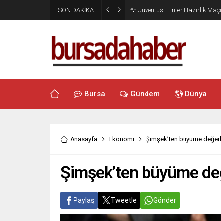
SON DAKİKA
Juventus – Inter Hazırlık Maçı
Bursa
Gündem
Dünya
Anasayfa
Ekonomi
Şimşek’ten büyüme değerl
Şimşek’ten büyüme de
Paylaş
Tweetle
Gönder