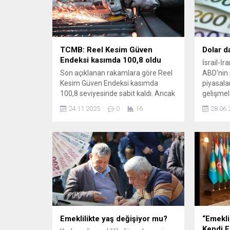
TCMB: Reel Kesim Güven
Dolar da
Endeksi kasımda 100,8 oldu
İsrail-İr
Son açıklanan rakamlara göre Reel
ABD'nin 
Kesim Güven Endeksi kasımda
piyasalar
100,8 seviyesinde sabit kaldı. Ancak
gelişmel
mevsimsellikten arındırılmış verilere
fiyatları
24.11.2025
0
16
28.06.
bakıldığında endeksin 1,2 puan
da harek
arttığı görülüyor. Bu durum, imalat
yapacakl
sektöründe ekonomik iyimserliğin
"Euro ne 
devam ettiğini gösteriyor.
Emeklilikte yaş değişiyor mu?
“Emekli
Kendi F