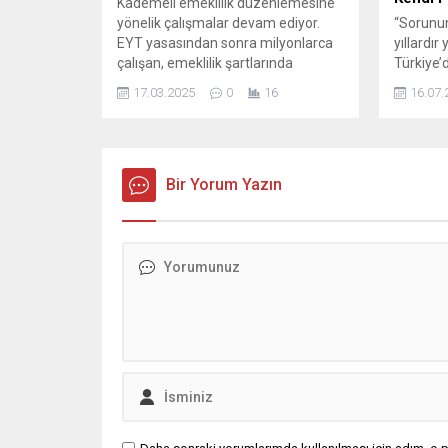
Kademeli emeklilik düzenlemesine
yönelik çalışmalar devam ediyor.
“Sorunun
EYT yasasından sonra milyonlarca
yıllardır
çalışan, emeklilik şartlarında
Türkiye’
değişiklik yapılmasını bekliyor. 9
yaşadığı
17.03.2025
0
16
16.07.
Eylül 1999 sonrası sigortalı olanlar,
dönemde
yaş farkının büyük ölçüde artması
en önemli
sebebiyle mağduriyet yaşadıklarını
geldi. E
belirtti. Meclis’e sunulan yeni
“emeklil
tekliflerle beraber, kademeli
Bir Yorum Yazın
ve “çalı
emeklilik konusunda beklentiler
üzerinde
arttı. Peki, bu düzenlemeye yönelik
tartışılı
beklentiler neler? İşte...
yaşanan 
hakları m