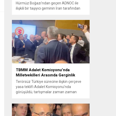
Hürmüz Boğazı’ndan geçen ADNOC ile
ilişkili bir taşıyıcı geminin İran tarafından
füze saldırısına uğradığını duyurdu.
Yetkililer olayın kontrol altına alındığını
bildirirken saldırıyı kınadı ve Tahran’ı
korsanlıkla suçladı. WAM ajansının
aktardığı ilk açıklamada, ADNOC’a ait bir
geminin sabah saatlerinde hedef alındığı
belirtildi; ilerleyen dakikalarda ise BAE...
TBMM Adalet Komisyonu’nda
Milletvekilleri Arasında Gerginlik
Terörsüz Türkiye sürecine ilişkin çerçeve
yasa teklifi Adalet Komisyonu’nda
görüşüldü; tartışmalar zaman zaman
yükseldi ve oturum kısa süreliğine kesintiye
uğradı. Komisyon çalışmalarında kimi
milletvekilleri arasında sözlü gerilim
yaşandı, daha sonra fiziksel arbede çıktı.