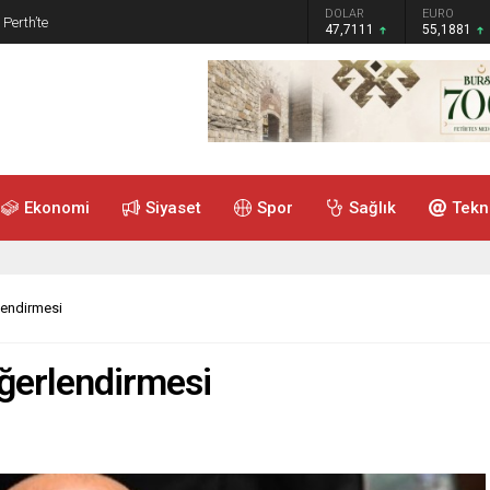
GRAM ALTIN
DOLAR
EURO
 Perth’te
6.660,55
47,7111
55,1881
Ekonomi
Siyaset
Spor
Sağlık
Tekn
endirmesi
ğerlendirmesi