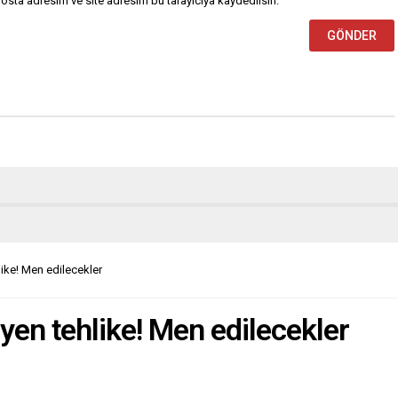
osta adresim ve site adresim bu tarayıcıya kaydedilsin.
hlike! Men edilecekler
eyen tehlike! Men edilecekler