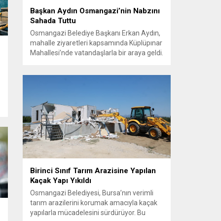
Başkan Aydın Osmangazi’nin Nabzını
Sahada Tuttu
Osmangazi Belediye Başkanı Erkan Aydın,
mahalle ziyaretleri kapsamında Küplüpınar
Mahallesi’nde vatandaşlarla bir araya geldi.
Vatandaşların görüş, talep ve önerilerini
yerinde dinleyen Başkan Aydın, esnafı da
gezerek hayırlı işler temennisinde bulundu.
Göreve geldiği günden bu yana
vatandaşlarla güçlü ve doğrudan iletişim
kurmaya öncelik veren Osmangazi
Belediye Başkanı Erkan Aydın, sosyal
belediyecilik...
e
k
Birinci Sınıf Tarım Arazisine Yapılan
Kaçak Yapı Yıkıldı
Osmangazi Belediyesi, Bursa’nın verimli
tarım arazilerini korumak amacıyla kaçak
yapılarla mücadelesini sürdürüyor. Bu