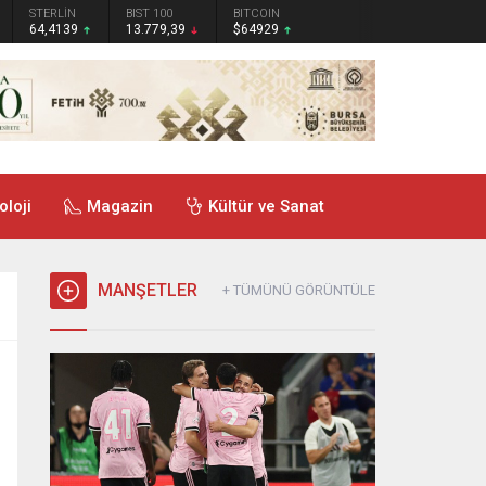
STERLİN
BIST 100
BITCOIN
64,4139
13.779,39
$64929
oloji
Magazin
Kültür ve Sanat
MANŞETLER
+ TÜMÜNÜ GÖRÜNTÜLE