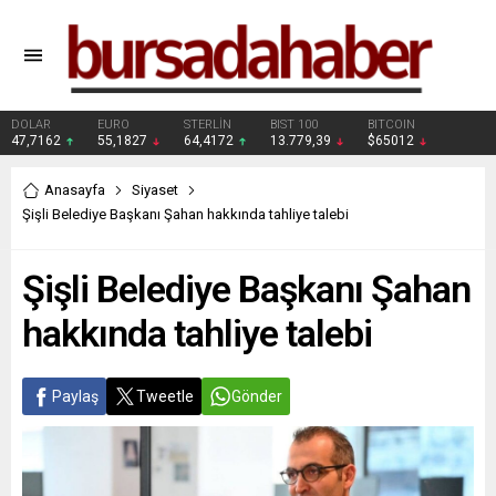
DOLAR
EURO
STERLİN
BIST 100
BITCOIN
47,7162
55,1827
64,4172
13.779,39
$65012
Anasayfa
Siyaset
Şişli Belediye Başkanı Şahan hakkında tahliye talebi
Şişli Belediye Başkanı Şahan
hakkında tahliye talebi
Paylaş
Tweetle
Gönder