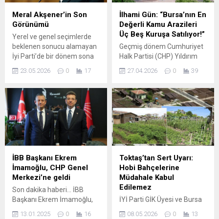
Meral Akşener’in Son
İlhami Gün: “Bursa’nın En
Görünümü
Değerli Kamu Arazileri
Üç Beş Kuruşa Satılıyor!”
Yerel ve genel seçimlerde
beklenen sonucu alamayan
Geçmiş dönem Cumhuriyet
İyi Parti’de bir dönem sona
Halk Partisi (CHP) Yıldırım
erdi; Meral Akşener
İlçe Başkanı İlhami Gün,
23.05.2026
0
17
27.04.2026
0
39
partideki görevini devredip
Bursa’nın merkezinde yer
siyasetten uzaklaştı.
alan hastane yerleşkesi ve
Akşener’in kamusal
ek hizmet binası arazisinin
yaşantısı sakinleşirken
özelleştirilme kapsamına
zaman zaman davet ve
alınmasına sert tepki
törenlerde görüntüsü
gösterdi. Resmi Gazete’de
paylaşılıyor. Son
yayımlanan kararla,
paylaşımlarında Akşener’in
Bursa’nın en değerli kamu
değişen imajı dikkat çekti;
taşınmazlarından birinin
İBB Başkanı Ekrem
Toktaş’tan Sert Uyarı:
sarı saçlı hali ile
satış ve devir süreci
İmamoğlu, CHP Genel
Hobi Bahçelerine
görüntülenen eski liderin
başlatıldı. Bu karar, şehirdeki
Merkezi’ne geldi
Müdahale Kabul
morali yerinde görünüyordu.
birçok vatandaşı ve
Edilemez
Son dakika haberi... İBB
Görüşme ve...
kamuoyu...
Başkanı Ekrem İmamoğlu,
İYİ Parti GİK Üyesi ve Bursa
CHP Genel Merkezi'ne geldi.
Milletvekili Hasan Toktaş,
13.01.2025
0
16
08.05.2026
0
13
Türkiye’nin milyonlarca