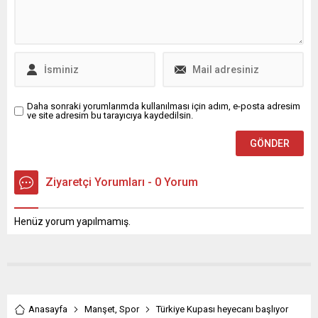
yaptığı temyiz başvurusunu
gerekçe göstererek “karar
kesinleşmeden kurultay
olmaz” dedi. Hukukçulara
göre Yargıtay’a taşınan
dosyada kararın çıkması...
Daha sonraki yorumlarımda kullanılması için adım, e-posta adresim
ve site adresim bu tarayıcıya kaydedilsin.
Ziyaretçi Yorumları - 0 Yorum
Henüz yorum yapılmamış.
Anasayfa
Manşet
,
Spor
Türkiye Kupası heyecanı başlıyor