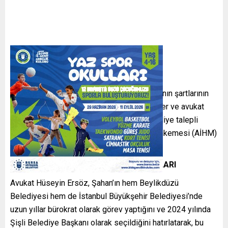
Ersöz açıklamasında, Şahan’ın tutuklanmasının şartlarının
oluşmadığını belirterek, avukat Enes Ermaner ve avukat
Buse Şahin ile birlikte bugün sundukları tahliye talepli
dilekçede konuyu Avrupa İnsan Hakları Mahkemesi (AİHM)
kararlarına atıfla açıkladıklarını dile getirdi.
TELEFON GÖRÜŞMELERİ VE HTS KAYITLARI
Avukat Hüseyin Ersöz, Şahan’ın hem Beylikdüzü
Belediyesi hem de İstanbul Büyükşehir Belediyesi’nde
uzun yıllar bürokrat olarak görev yaptığını ve 2024 yılında
Şişli Belediye Başkanı olarak seçildiğini hatırlatarak, bu