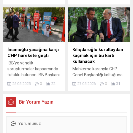
vatandaşını ilgilendiren hobi
bahçeleri konusunda
iktidara sert ve net mesajlar
verdi. Toktaş, hobi
bahçelerinin sadece bir
ihtiyaç değil, vatandaşın
adeta bir sığınağı olduğunu
vurgulayarak, bakanlık ve
İmamoğlu yasağına karşı
Kılıçdaroğlu kurultaydan
belediyeleri uyardı. Hobi
CHP harekete geçti
kaçmak için bu kartı
Bahçeleri Ciddi Bir İhtiyaç ve
kullanacak
İBB'ye yönelik
Fayda Alanıdır Toktaş,
soruşturmalar kapsamında
Mahkeme kararıyla CHP
pandemi sürecinde...
tutuklu bulunan İBB Başkanı
Genel Başkanlığı koltuğuna
ve CHP'nin cumhurbaşkanı
oturtulan Kemal Kılıçdaroğlu,
25.05.2025
0
22
27.05.2026
0
31
adayı Ekrem İmamoğlu'nun
CHP Genel Başkanı Özgür
görsellerinin savcılık
Özel’in ‘en kısa sürede
tarafından yasaklanması
kurultay’ çağrısına
Bir Yorum Yazın
üzerine CHP milletvekilleri,
kulaklarını tıkamıştı.
CHP Genel Başkanı Özgür
Kılıçdaroğlu’nun ekibi BBC
Özel ve Sosyalist
Türkçe’ye verdiği demeçte
Enternasyonal ...
Özel’in mutlak butlan
kararına karşı Yargıtay’a