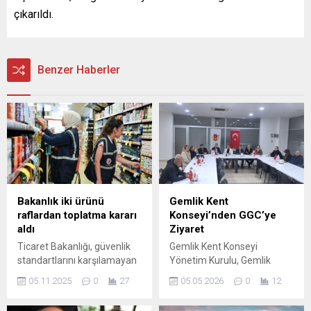
çıkarıldı.
Benzer Haberler
Bakanlık iki ürünü
Gemlik Kent
raflardan toplatma kararı
Konseyi’nden GGC’ye
aldı
Ziyaret
Ticaret Bakanlığı, güvenlik
Gemlik Kent Konseyi
standartlarını karşılamayan
Yönetim Kurulu, Gemlik
iki ürünün piyasadan
Gazeteciler Cemiyeti’ni
05.11.2025
0
27
05.05.2026
0
12
toplatılmasına karar verdi.
(GGC) ziyaret ederek hem
Bakanlık tarafından yapılan
yürüttükleri çalışmalar