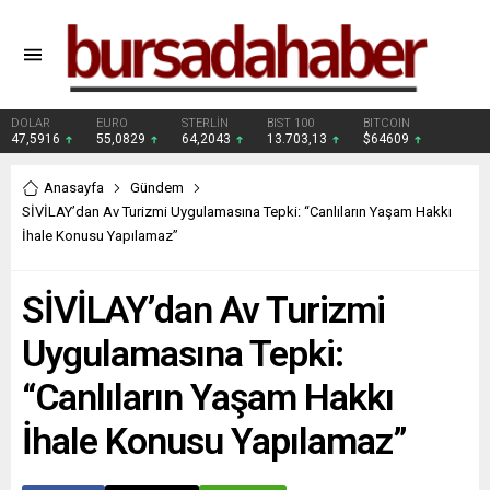
DOLAR
EURO
STERLİN
BIST 100
BITCOIN
47,5916
55,0829
64,2043
13.703,13
$64609
Anasayfa
Gündem
SİVİLAY’dan Av Turizmi Uygulamasına Tepki: “Canlıların Yaşam Hakkı
İhale Konusu Yapılamaz”
SİVİLAY’dan Av Turizmi
Uygulamasına Tepki:
“Canlıların Yaşam Hakkı
İhale Konusu Yapılamaz”