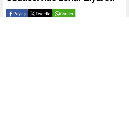
Paylaş
Tweetle
Gönder
Yayınlama: 19.06.2026
A
A
+
-
0
Bursa’nın Osmangazi ilçesinde Anahtar Parti teşkilatı, saha