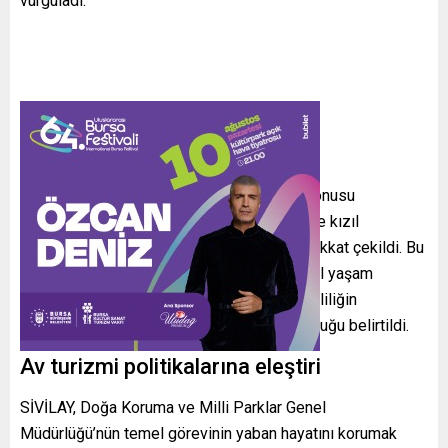
vurguladı.
Açıklamada, “Canlıların yaşam hakkı ihale konusu
yapılamaz” ifadesi öne çıkarılırken, özellikle kızıl
geyiklerin orman ekosistemindeki rolüne dikkat çekildi. Bu
türlerin bitki örtüsünün dengelenmesi, doğal yaşam
döngüsünün sürdürülmesi ve biyolojik çeşitliliğin
korunması açısından kritik öneme sahip olduğu belirtildi.
Av turizmi politikalarına eleştiri
SİVİLAY, Doğa Koruma ve Milli Parklar Genel
Müdürlüğü’nün temel görevinin yaban hayatını korumak