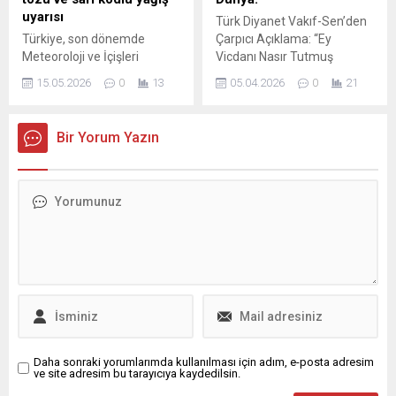
uyarısı
Türk Diyanet Vakıf-Sen’den
Türkiye, son dönemde
Çarpıcı Açıklama: “Ey
Meteoroloji ve İçişleri
Vicdanı Nasır Tutmuş
Bakanlığı tarafından yapılan
Dünya!” Türk Diyanet Vakıf-
15.05.2026
0
13
05.04.2026
0
21
sarı kodlu yağış uyarılarıyla
Sen Genel Sekreteri Hilmi
gündemde. Buna ek olarak
Şanlı, dünya çapında
Afrika üzerinden taşınan çöl
yaşanan insanlık dramlarına
Bir Yorum Yazın
tozlarının hafta sonu tekrar
dikkat çekerken, adaletin ve
etkili olabileceği bildirildi.
vicdanın unutulduğu,
Senegal kaynaklı toz
zulmün ise pervasızca
taşınımı yalnızca sınırlı bir
yayıldığına dair sert bir
bölgeyi değil, ülke genelini
açıklama yaptı. 21. yüzyılın
etkileyebilir ve yağışlarla
ortasında insanlığın hâlâ
birleştiğinde ‘çamur
vahşetin ve adaletsizliğin
yağmuru’ oluşmasına neden
pençesinde olduğunu
olabilir. Toz taşınımı...
belirten Şanlı, dünyanın...
Daha sonraki yorumlarımda kullanılması için adım, e-posta adresim
ve site adresim bu tarayıcıya kaydedilsin.