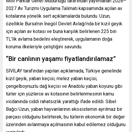
Milli Parklar Genel Müdürlüğü tarafından yayımlanan 2026–
2027 Av Turizmi Uygulama Talimatı kapsamında açılan av
kotalarına yönelik sert açıklamalarda bulundu. Uzun,
özellikle Bursa’nın İnegöl Devlet Avlağı’nda bir kızıl geyik
için açılan av kotası ve buna karşılık belirlenen 225 bin
TL’lik avlama bedelini eleştirerek, uygulamanın doğa
koruma ilkeleriyle çeliştiğini savundu.
“Bir canlının yaşamı fiyatlandırılamaz”
SİVİLAY tarafından yapılan açıklamada, Türkiye genelinde
kızıl geyik, yaban keçisi, melez yaban keçisi,
çengelboynuzlu dağ keçisi ve Anadolu yaban koyunu gibi
türler için yüzlerce av kotasının belirlenmesinin kamu
vicdanında ciddi rahatsızlık yarattığı ifade edildi. Sibel
Bağcı Uzun, yaban hayvanlarının ekosistemin ayrılmaz bir
parçası olduğunu belirterek, bu türlerin ekonomik bir değer
üzerinden avlanmaya açılmasının kabul edilemez olduğunu