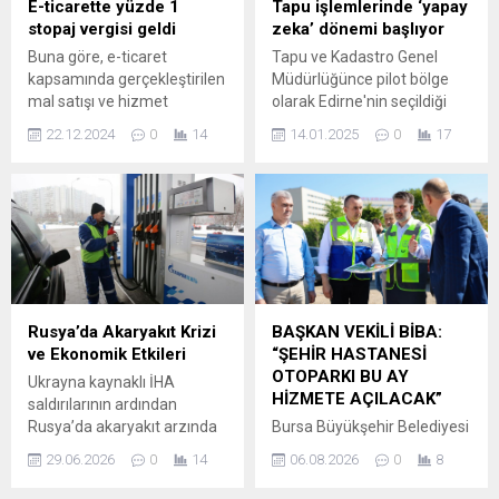
E-ticarette yüzde 1
Tapu işlemlerinde ‘yapay
sonlandırıldığını açıkladı.
stopaj vergisi geldi
zeka’ dönemi başlıyor
Açıklamada, “Kürt-Türk
Buna göre, e-ticaret
Tapu ve Kadastro Genel
ilişkilerinin yeniden
kapsamında gerçekleştirilen
Müdürlüğünce pilot bölge
düzenlenmesi
mal satışı ve hizmet
olarak Edirne'nin seçildiği
kaçınılmazdır” denildi. Terör
ifalarında yapılan
"tapuda yapay zeka
örgütünün silah...
22.12.2024
0
14
14.01.2025
0
17
ödemelerde tevkifat oranı
uygulaması", işlemlerin
yüzde 1 olarak belirlendi.
hızlanmasına katkı sunuyor.
KİMLER TEVKİFAT
YAPMAKLA YÜKÜMLÜ
OLACAK? KİMLERDEN
TEVKİFAT YAPILACAK?
Karar, 1 Ocak 2025'te
yürürlüğe ...
Rusya’da Akaryakıt Krizi
BAŞKAN VEKİLİ BİBA:
ve Ekonomik Etkileri
“ŞEHİR HASTANESİ
OTOPARKI BU AY
Ukrayna kaynaklı İHA
HİZMETE AÇILACAK”
saldırılarının ardından
Rusya’da akaryakıt arzında
Bursa Büyükşehir Belediyesi
ciddi aksaklıklar başladı.
Başkan Vekili Şahin Biba,
29.06.2026
0
14
06.08.2026
0
8
Hükümet ve merkez
Bursa Şehir Hastanesi’nin
bankası, piyasa istikrarını
vatandaşın otopark