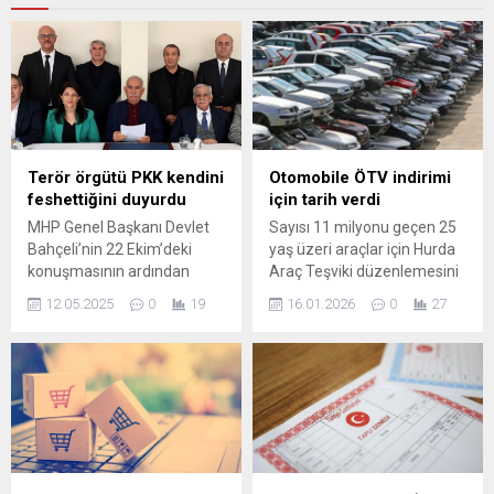
Terör örgütü PKK kendini
Otomobile ÖTV indirimi
feshettiğini duyurdu
için tarih verdi
MHP Genel Başkanı Devlet
Sayısı 11 milyonu geçen 25
Bahçeli’nin 22 Ekim’deki
yaş üzeri araçlar için Hurda
konuşmasının ardından
Araç Teşviki düzenlemesini
başlayan süreçte terörist
Meclis'e sunan MHP Genel
12.05.2025
0
19
16.01.2026
0
27
başı Abdullah Öcalan’ın silah
Başkan Yardımcısı ve
bırakma çağrısını yaptığı
Kayseri Milletvekili İsmail
terör örgütü PKK
Özdemir, ÖTV indiriminde
kongresinin ardından
gelinen son noktayı paylaştı.
kendini feshettiğini duyurdu.
Milyonlarca vatandaşın
Kongrenin 5-7 Mayıs
merakla ...
arasında toplandığı
açıklanmıştı. Örgüt PKK
adıyla yürütülen çalışmaların