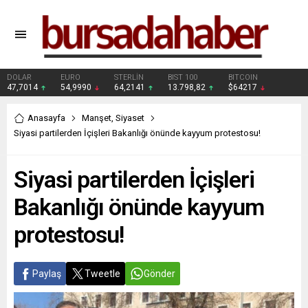
DOLAR
EURO
STERLİN
BIST 100
BITCOIN
47,7014
54,9990
64,2141
13.798,82
$64217
Anasayfa
Manşet
,
Siyaset
Siyasi partilerden İçişleri Bakanlığı önünde kayyum protestosu!
Siyasi partilerden İçişleri
Bakanlığı önünde kayyum
protestosu!
Paylaş
Tweetle
Gönder