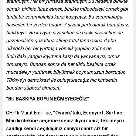
atanmıştır. Her bir yurttaşa atanmıştır. Bu nedenle birlikte
olmak, birlikte itiraz etmek, birlikte mücadeleyi örmek gibi
tarihi bir sorumlulukla karşı kaşıyayız. Bu sorumluluğu
hisseden bir yerden bugün 7 siyasi parti olarak buradayız,
birlikteyiz. Bu kayyım siyasetine de baskı siyasetine de
gazetecilerin gözaltına alınıp tutuklanmasına da bu
ülkedeki her bir yurttaşa yönelik yapılan zulme de
Bolu’daki yangın kıyımına karşı da yanyanayız, omuz
omuzayız. Bundan sonra da her türlü başlıkta ortak
mücadeleyi yürütmek büyütmek boynumuzun borcudur.
Türkiye’yi demokrasi ile buluşturacağız hiç kimsenin
bundan şüphesi olmasın.”
“BU BASKIYA BOYUN EĞMEYECEĞİZ”
CHP’li Murat Emir ise,
“Ovacık’taki, Esenyurt, Siirt ve
Mardin’dekine seçemezseniz diyorsanız, tek meşru
sandığı kendi seçildiğiniz sanıyorsanız siz bir