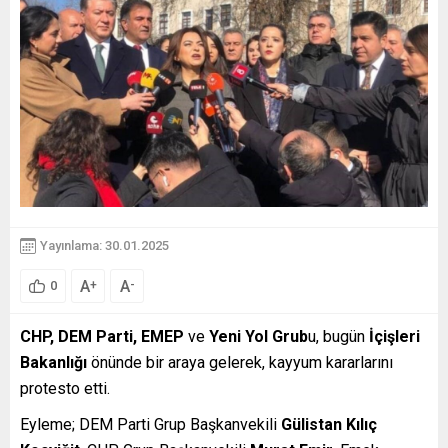
Yayınlama: 30.01.2025
A
A
+
-
0
CHP, DEM Parti, EMEP
ve
Yeni Yol Grub
u, bugün
İçişleri
Bakanlığı
önünde bir araya gelerek, kayyum kararlarını
protesto etti.
Eyleme; DEM Parti Grup Başkanvekili
Gülistan Kılıç