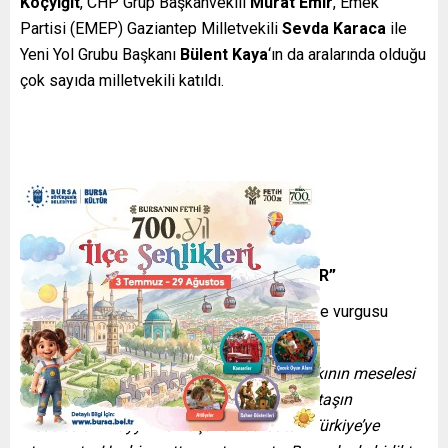
Koçyiğit
, CHP Grup Başkanvekili
Murat Emir
, Emek
Partisi (EMEP) Gaziantep Milletvekili
Sevda Karaca
ile
Yeni Yol Grubu Başkanı
Bülent Kaya
‘ın da aralarında olduğu
çok sayıda milletvekili katıldı.
“BU 85 MİLYON YURTTAŞIN MESELESİDİR”
DEM Partili Gülistan Kılıç Koçyiğit, mücadele vurgusu
yaptığı konuşmasında, şu ifadeleri kullandı:
“Bu mesele sadece DEM Parti’nin, Kürt halkının meselesi
değildir. Bu ülkede yaşayan 85 milyon yurttaşın
meselesidir. Kayyım Siirt şahsında bütün Türkiye’ye