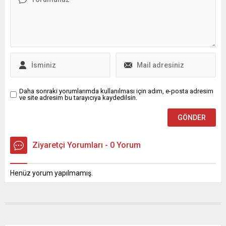
futbolcu transferleri, teknik
ekip tercihleri ve Kadıköy
atmosferi hakkında
konuşurken hem ekonomik
hem de sportif akıl ilkesini
öne...
Daha sonraki yorumlarımda kullanılması için adım, e-posta adresim
ve site adresim bu tarayıcıya kaydedilsin.
Ziyaretçi Yorumları - 0 Yorum
Henüz yorum yapılmamış.