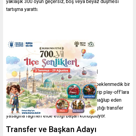
yaklaşık 300 oyun geçersiz, boş veya beyaz düşmesi
tartışma yarattı.
İngiltere’de Sürpriz Başarı
Geçen sezon averajla ligde kalan Hull City, beklenmedik bir
yükselişle Championship’i altıncı sırada bitirip play-off’lara
kalmayı başardı. Finalde Middlesbrough’u mağlup eden
takım, tarih yazarken sezon başında karşılaştığı transfer
yasağına rağmen elde ettiği başarı konuşuluyor.
Transfer ve Başkan Adayı