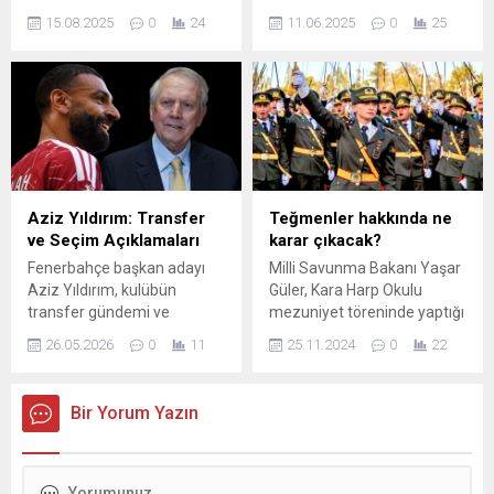
devam etti. Denetimler,
gergin anlar yaşandı.
15.08.2025
0
24
11.06.2025
0
25
metroloji ve sanayi ürünleri
Karşılaşmanın ilk yarısının
olmak üzere iki alanda
son anlarında Merih Demiral,
gerçekleştirildi. Bakanlık
rakibine faul yapınca sarı
ekiplerince, bu dönemde 20
kart gördü. Meksikalı
bin 179 sanayi ürününe
oyuncular Merih'in üzerine
yönelik ...
yürüyünce Arda Güler'in ...
Aziz Yıldırım: Transfer
Teğmenler hakkında ne
ve Seçim Açıklamaları
karar çıkacak?
Fenerbahçe başkan adayı
Milli Savunma Bakanı Yaşar
Aziz Yıldırım, kulübün
Güler, Kara Harp Okulu
transfer gündemi ve
mezuniyet töreninde yaptığı
başkanlık vizyonuna dair
konuşmada, askeri eğitimin
26.05.2026
0
11
25.11.2024
0
22
açıklamalarda bulundu.
önemine ve Türk Silahlı
Seçim sürecinin hareketliliği
Kuvvetleri'nin geleceğine
devam ederken Yıldırım,
dair önemli açıklamalarda
Bir Yorum Yazın
maliyet ve strateji vurgusu
bulundu. Detaylar için
yaparak takımın
hemen tıklayın!
ihtiyaçlarına ilişkin net
ifadeler kullandı. Yıldırım,