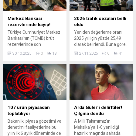
Merkez Bankası
2026 trafik cezaları belli
rezervlerinde kayıp!
oldu
Türkiye Cumhuriyet Merkez
Yeniden değerleme oranı
Bankası’nın (TCMB) brüt
2025 yılı için yüzde 25,49
rezervlerinde son
olarak belirlendi. Buna göre,
haftalarda devam eden
2026 yılında trafik cezaları
30.10.2025
0
18
27.11.2025
0
41
artış trendi sona erdi. Banka
da netleşmiş oldu.
verilerine göre, resmi rezerv
varlıkları bir haftada yüzde
6,5 azalarak 198,4 milyar
dolardan 185,5 milyar dolara
geriledi ...
107 ürün piyasadan
Arda Güler’i delirttiler!
toplatılıyor
Çılgına döndü
Bakanlık, piyasa gözetimi ve
A Milli Takımımız'ın
denetimi faaliyetlerine bu
Meksika'ya 1-0 yenildiği
yılın ilk 6 aylık döneminde de
hazırlık maçında sahada