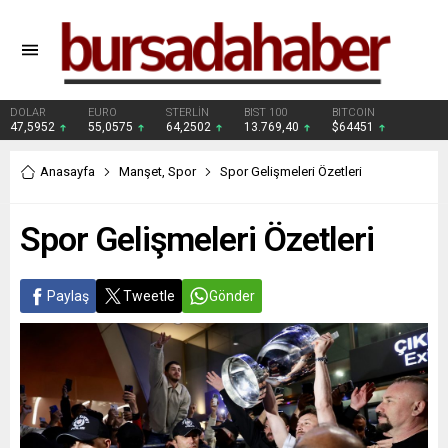
DOLAR
EURO
STERLİN
BIST 100
BITCOIN
47,5952
55,0575
64,2502
13.769,40
$64451
Anasayfa
Manşet
,
Spor
Spor Gelişmeleri Özetleri
Spor Gelişmeleri Özetleri
Paylaş
Tweetle
Gönder