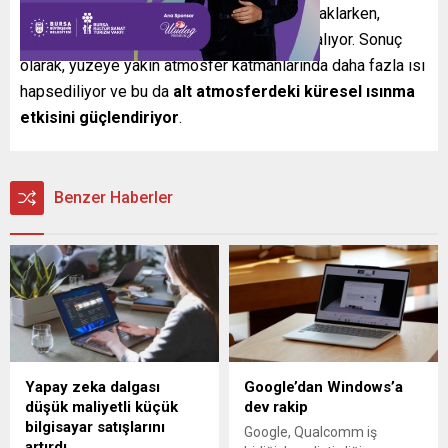
dengesini etkiliyor: Stratosfer daha az ısı saklarken,
toplamda uzaya salınan kızılötesi enerji azalıyor. Sonuç
olarak, yüzeye yakın atmosfer katmanlarında daha fazla ısı
hapsediliyor ve bu da
alt atmosferdeki küresel ısınma
etkisini güçlendiriyor
.
Benzer Haberler
Yapay zeka dalgası
Google’dan Windows’a
düşük maliyetli küçük
dev rakip
bilgisayar satışlarını
Google, Qualcomm iş
artırdı