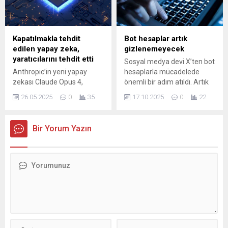
çözünürlüğü daha düşük
olur. Farklı yolları da sizinle
paylaşabilirim ancak bir süre
sonra bu yöntemler de işe
Kapatılmakla tehdit
Bot hesaplar artık
yaramayacak." dedi.
edilen yapay zeka,
gizlenemeyecek
yaratıcılarını tehdit etti
Sosyal medya devi X’ten bot
Anthropic’in yeni yapay
hesaplarla mücadelede
zekası Claude Opus 4,
önemli bir adım atıldı. Artık
kapatılmamak için bir
kullanıcı profillerine geçmişe
26.05.2025
0
35
17.10.2025
0
22
mühendisi özel hayatıyla
dair bilgilerde yer alacak.
tehdit etti. Yapay zeka
modeli, kapatılması halinde
Bir Yorum Yazın
bu kararı alan yazılım
mühendisinin eşini
aldattığını ifşa edeceğini
söyledi. Şirket, yapay zeka
modellerinin böyle eylemleri
geliştikçe daha sık yaptığını
söyledi.