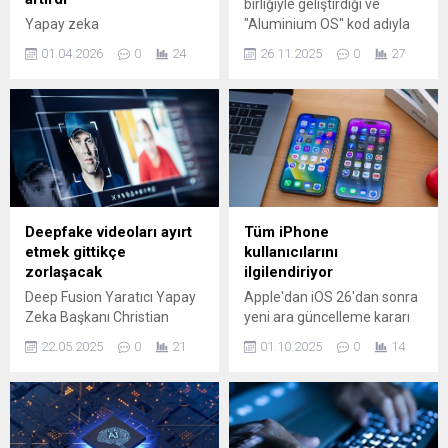
birliğiyle geliştirdiği ve
Yapay zeka
"Aluminium OS" kod adıyla
teknolojilerindeki küresel
bilinen Android tabanlı yeni
01.04.2026
0
24
26.11.2025
0
27
ivme, bu sistemleri yerel
bir masaüstü işletim
cihazlarda çalıştırabilen
sistemiyle Windows'a rakip
düşük maliyetli tek kartlı
olmaya hazırlanıyor.
bilgisayarlara olan ilgiyi
zirveye taşıdı. Verinin bulut
yerine fiziksel cihaz
üzerinde işlenmesi; hız,
enerji verimliliği ve veri ...
Deepfake videoları ayırt
Tüm iPhone
etmek gittikçe
kullanıcılarını
zorlaşacak
ilgilendiriyor
Deep Fusion Yaratıcı Yapay
Apple'dan iOS 26'dan sonra
Zeka Başkanı Christian
yeni ara güncelleme kararı
Darkin, deepfake videoları
geldi. Tüm iPhone
22.05.2025
0
21
01.10.2025
0
14
anlamak için çeşitli yollar
kullanıcılarını ilgilendiren
olduğunu belirterek, "Bu
güncellemenin detayları belli
videodaki insanların
oldu.
gözlerinde daha az canlı bir
bakış vardır, video