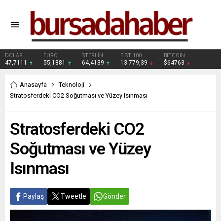
DOLAR
EURO
STERLİN
BIST 100
BITCOIN
47,7111
55,1881
64,4139
13.779,39
$64763
Anasayfa
Teknoloji
Stratosferdeki CO2 Soğutması ve Yüzey Isınması
Stratosferdeki CO2
Soğutması ve Yüzey
Isınması
Paylaş
Tweetle
Gönder