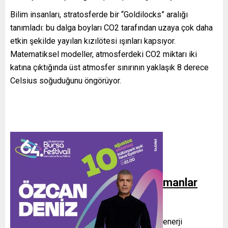
Bilim insanları, stratosferde bir “Goldilocks” aralığı
tanımladı: bu dalga boyları CO2 tarafından uzaya çok daha
etkin şekilde yayılan kızılötesi ışınları kapsıyor.
Matematiksel modeller, atmosferdeki CO2 miktarı iki
katına çıktığında üst atmosfer sınırının yaklaşık 8 derece
Celsius soğuduğunu öngörüyor.
Üst Atmosfer Soğuyor, Alt Katmanlar
Isınıyor
Bu beklenmedik soğuma, gezegenin genel enerji