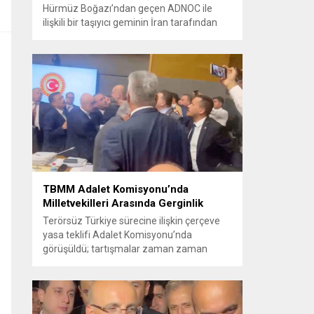
Hürmüz Boğazı’ndan geçen ADNOC ile
ilişkili bir taşıyıcı geminin İran tarafından
füze saldırısına uğradığını duyurdu.
Yetkililer olayın kontrol altına alındığını
bildirirken saldırıyı kınadı ve Tahran’ı
korsanlıkla suçladı. WAM ajansının
aktardığı ilk açıklamada, ADNOC’a ait bir
geminin sabah saatlerinde hedef alındığı
belirtildi; ilerleyen dakikalarda ise BAE...
TBMM Adalet Komisyonu’nda
Milletvekilleri Arasında Gerginlik
Terörsüz Türkiye sürecine ilişkin çerçeve
yasa teklifi Adalet Komisyonu’nda
görüşüldü; tartışmalar zaman zaman
yükseldi ve oturum kısa süreliğine kesintiye
uğradı. Komisyon çalışmalarında kimi
milletvekilleri arasında sözlü gerilim
yaşandı, daha sonra fiziksel arbede çıktı.