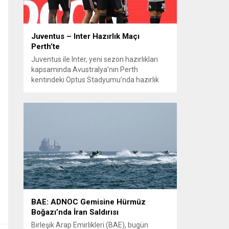
Juventus – Inter Hazırlık Maçı
Perth’te
Juventus ile Inter, yeni sezon hazırlıkları
kapsamında Avustralya’nın Perth
kentindeki Optus Stadyumu’nda hazırlık
maçında karşılaştı. Her iki teknik direktör de
transferlerin takıma uyumunu ve
oyuncuların fiziksel durumunu
değerlendirmek için bu mücadeleyi kritik
bir prova olarak kullandı. Karşılaşmada iki
Türk futbolcu sahada yer aldı: Juventus’ta
Kenan Yıldız ilk 11’de görev alırken,...
BAE: ADNOC Gemisine Hürmüz
Boğazı’nda İran Saldırısı
Birleşik Arap Emirlikleri (BAE), bugün