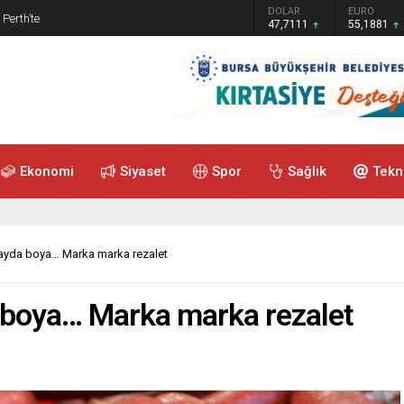
GRAM ALTIN
DOLAR
EURO
 Perth’te
6.660,55
47,7111
55,1881
Ekonomi
Siyaset
Spor
Sağlık
Tekn
çayda boya… Marka marka rezalet
a boya… Marka marka rezalet