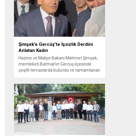
Görüşme sırasında İyi Parti ile MHP
milletvekilleri arasında söz düellosu
başladı; taraflar birbirlerini sert ifadelerle
eleştirdi. Tartışma...
Şimşek’e Gercüş’te İşsizlik Derdini
Anlatan Kadın
Hazine ve Maliye Bakanı Mehmet Şimşek,
memleketi Batman’ın Gercüş ilçesinde
çeşitli temaslarda bulundu ve tamamlanan
projelerin açılış törenlerine katıldı. Ziyareti
sırasında, bölge sakinleriyle sohbet ettiği
esnada bir yaşlı kadının çocuklarının
işsizliğine dair yakınmasını dinledi. Kadının
dertlerini Kürtçe olarak doğrudan Bakan
Şimşek’e aktarması, orada bulunanların
ilgisini çekti. Şimşek ise samimi bir...