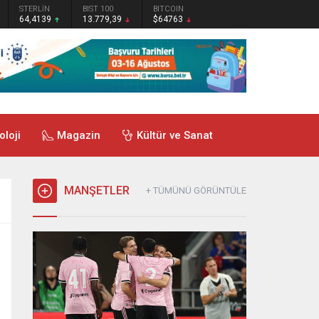
STERLİN
BIST 100
BITCOIN
64,4139
13.779,39
$64763
oloji
Magazin
Kültür ve Sanat
MANŞETLER
+ TÜMÜNÜ GÖRÜNTÜLE