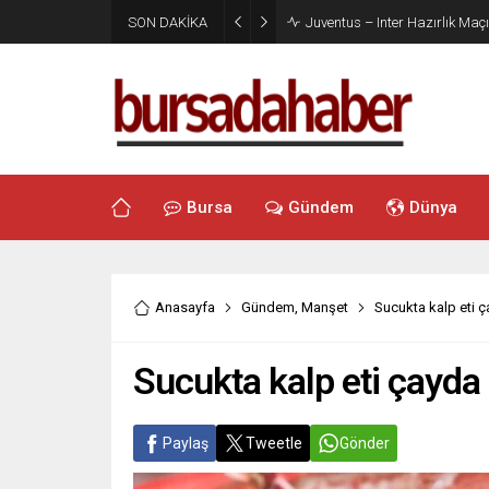
SON DAKİKA
Juventus – Inter Hazırlık Maçı
Bursa
Gündem
Dünya
Anasayfa
Gündem
,
Manşet
Sucukta kalp eti 
Sucukta kalp eti çayd
Paylaş
Tweetle
Gönder