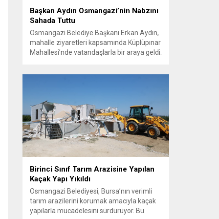
Başkan Aydın Osmangazi’nin Nabzını
Sahada Tuttu
Osmangazi Belediye Başkanı Erkan Aydın,
mahalle ziyaretleri kapsamında Küplüpınar
Mahallesi’nde vatandaşlarla bir araya geldi.
Vatandaşların görüş, talep ve önerilerini
yerinde dinleyen Başkan Aydın, esnafı da
gezerek hayırlı işler temennisinde bulundu.
Göreve geldiği günden bu yana
vatandaşlarla güçlü ve doğrudan iletişim
kurmaya öncelik veren Osmangazi
Belediye Başkanı Erkan Aydın, sosyal
belediyecilik...
Birinci Sınıf Tarım Arazisine Yapılan
Kaçak Yapı Yıkıldı
Osmangazi Belediyesi, Bursa’nın verimli
tarım arazilerini korumak amacıyla kaçak
yapılarla mücadelesini sürdürüyor. Bu