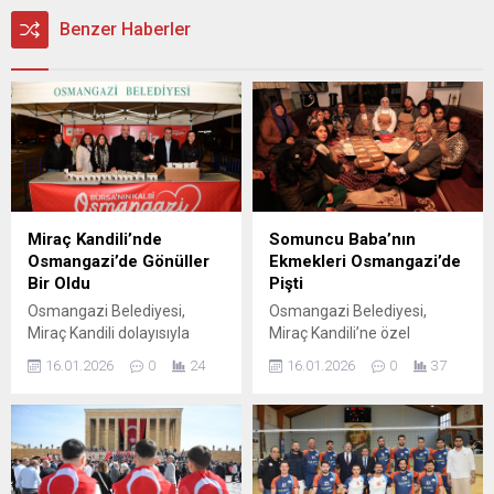
Benzer Haberler
Miraç Kandili’nde
Somuncu Baba’nın
Osmangazi’de Gönüller
Ekmekleri Osmangazi’de
Bir Oldu
Pişti
Osmangazi Belediyesi,
Osmangazi Belediyesi,
Miraç Kandili dolayısıyla
Miraç Kandili’ne özel
vatandaşlara kandil simidi
düzenlediği etkinlikte
16.01.2026
0
24
16.01.2026
0
37
ikramında bulundu.
kadınları Somuncu Baba’nın
Osmangazi Belediyesi,
500 yıllık ekmek geleneğiyle
Miraç Kandili’nin manevi
buluşturdu. Osmangazi
iklimini ilçe sakinleriyle
Belediyesi, İslam inancında
paylaşmak amacıyla
Hazreti Muhammed’in
düzenlediği kandil simidi
(S.A.V) göğe yükseldiği gece