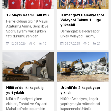
dağıtımıyla vatandaşların
olarak kabul edilen Miraç
gönüllerine dokundu.
Kandili dolayısıyla,
Mübarek gece vesilesiyle
“Somuncu Baba’nın İzinde
19 Mayıs Resmi Tatil mi?
Osmangazi Belediyespor
gerçekleştirilen etkinlik
Ekmek Yapım Atölyesi ve
Voleybol Takımı 1. Lige
Her yıl olduğu gibi 19 Mayıs
kapsamında, Osmangazi
Tasavvuf Sohbetleri”
yükseldi
Atatürk’ü Anma, Gençlik ve
Belediyesi ekipleri, Hamitler
programı düzenledi.
Spor Bayramı yaklaşırken,
Osmangazi Belediyespor
Mahallesi’nde bulunan Hacı
Somuncu Baba Evi, Fırını ve
tatil durumu yeniden
Erkek Voleybol Takımı,
İbrahim Bostancı Camii’nde
Kültür Merkezi’nde
gündeme geliyor. Bu özel
Arabica Coffee Erkekler 1.
yatsı namazının ardından
gerçekleştirilen...
12.05.2026
0
15
25.07.2025
0
27
günde ülke genelinde pek
Ligi’ne yükseldi. Bursa’da
cemaatle bir araya geldi....
çok resmi kurumun kapalı
erkek voleybolunu yeniden
olması beklenir ve
canlandırmak ve bu alanda
vatandaşlar tatil olup
kalıcı başarılar elde etmek
olmadığını merak eder. 19
hedefiyle yola çıkan
Mayıs, Türkiye
Osmangazi Belediyespor,
Cumhuriyeti’nde resmi
Arabica Coffee Erkekler 1.
bayram olarak ilan
Ligi’nde mücadele etmeye
edilmiştir; dolayısıyla devlet
hazırlanıyor. Geçtiğimiz
Nilüfer’de iki kaçak iş
Ürünlü’de 2 kaçak yapı
kurumları ve...
sezon 2. Lig’de namağlup
yeri yıkıldı
yıkıldı
şampiyon olarak büyük bir
Nilüfer Belediyesi yıkım
Nilüfer Belediyesi, kaçak
başarı elde eden
ekipleri, Tahtalı ve Yaylacık
yapılaşmayla mücadelesi
Osmangazi...
Mahallesi’nde toplam bin
kapsamında Ürünlü