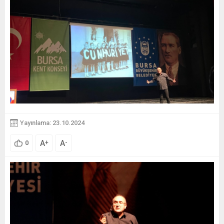
Yayınlama: 23.10.2024
A
A
+
-
0