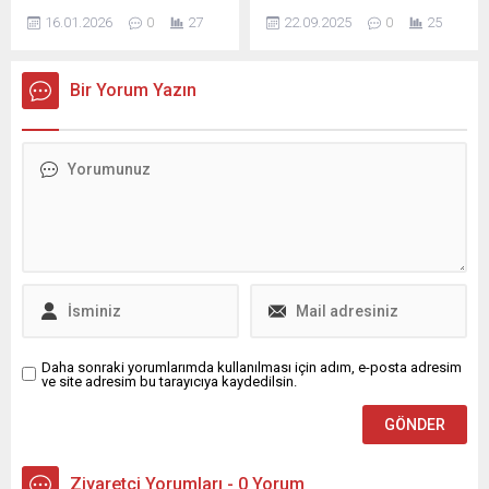
300 metrekarelik iki kaçak iş
Mahallesi’nde biri fabrika,
16.01.2026
0
27
22.09.2025
0
25
yerini yıktı. Nilüfer
diğeri depo olarak kullanılan
Belediyesi’nin tarım
toplam bin 750 metrekarelik
alanlarını ve kent estetiğini
iki kaçak yapının yıkımını
Bir Yorum Yazın
korumak amacıyla kaçak
gerçekleştirdi. Kaçak
yapıyla mücadelesi
yapılaşmaya karşı
kararlılıkla sürüyor. Saha
mücadelesini taviz
denetimlerinin yanı sıra
vermeden sürdüren Nilüfer
vatandaş ihbarlarını
Belediyesi, bu kapsamdaki
değerlendiren yıkım ekipleri,
denetim ve uygulamalarına
yasal süreçlerin
devam ediyor. Belediye
tamamlanmasının ardından
ekipleri, son olarak Ürünlü
yıkım faaliyetini
Mahallesi’nde tespit edilen
gerçekleştiriyor. Bu
kaçak bir fabrika...
kapsamda son...
Daha sonraki yorumlarımda kullanılması için adım, e-posta adresim
ve site adresim bu tarayıcıya kaydedilsin.
Ziyaretçi Yorumları - 0 Yorum