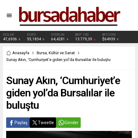
DOLAR
EURO
STERLİN
BIST 100
BITCOIN
47,6936
55,1834
64,4281
13.779,39
$64939
Anasayfa
Bursa
,
Kültür ve Sanat
Sunay Akın, ‘Cumhuriyet’e giden yol’da Bursalılar ile buluştu
Sunay Akın, ‘Cumhuriyet’e
giden yol’da Bursalılar ile
buluştu
Paylaş
Tweetle
Gönder