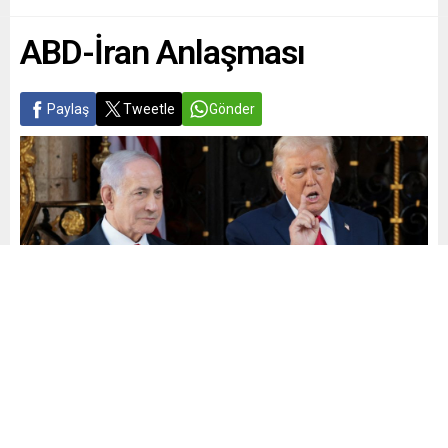
ABD-İran Anlaşması
Paylaş
Tweetle
Gönder
Yayınlama: 25.05.2026
A
A
+
-
0