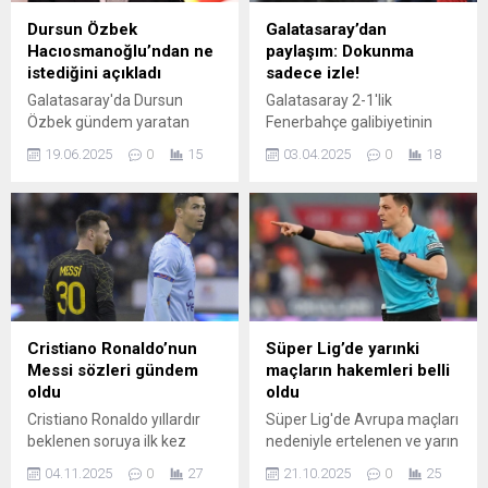
Dursun Özbek
Galatasaray’dan
Hacıosmanoğlu’ndan ne
paylaşım: Dokunma
istediğini açıkladı
sadece izle!
Galatasaray'da Dursun
Galatasaray 2-1'lik
Özbek gündem yaratan
Fenerbahçe galibiyetinin
açıklamar yaptı. Özbek'in
ardından yaptığı paylaşımda
19.06.2025
0
15
03.04.2025
0
18
gerek teknik konular
Acun Ilıcalı'nın Osimhen'e
gerekse yönetimsel
baktığı fotoğrafı kullanarak
detaylara dair kullandığı
'Dokunma sadece izle'
ifadeler sarı-kırmızılı
yazdı.
kulübün yol haritasını da
gözler önüne serdi. 6.
YILDIZI YALANLADI “Onlar 4.
yıldızı ...
Cristiano Ronaldo’nun
Süper Lig’de yarınki
Messi sözleri gündem
maçların hakemleri belli
oldu
oldu
Cristiano Ronaldo yıllardır
Süper Lig'de Avrupa maçları
beklenen soruya ilk kez
nedeniyle ertelenen ve yarın
cevap verdi... Portekizli yıldız
yapılacak olan maçların
04.11.2025
0
27
21.10.2025
0
25
"Messi mi, Ronaldo mu?"
hakemleri açıklandı. Ligde 3.