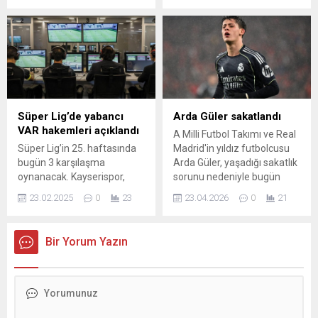
sorusuna, "Messi'nin
haftadaki Konyaspor-
benden daha iyi olduğu
Beşiktaş ve Çaykur
görüşüne katılmıyorum."
Rizespor-Başakşehir
dedi.
maçları ertelenmişti.
KONYASPOR-BEŞİKTAŞ
MAÇINA OZAN ERGÜN
Türkiye Futbol ...
Süper Lig’de yabancı
Arda Güler sakatlandı
VAR hakemleri açıklandı
A Milli Futbol Takımı ve Real
Süper Lig’in 25. haftasında
Madrid'in yıldız futbolcusu
bugün 3 karşılaşma
Arda Güler, yaşadığı sakatlık
oynanacak. Kayserispor,
sorunu nedeniyle bugün
sahasında Göztepe’yi konuk
yapılan antrenmana
23.02.2025
0
23
23.04.2026
0
21
edecek. Alanyaspor ise
katılmadı. Kas sakatlığı
Adana Demirspor’u
yaşayan 21 yaşındaki
ağırlayacak. Günün son
futbolcunun Real Betis
Bir Yorum Yazın
maçında Trabzonspor ile
mücadelesinde forma
Gaziantep FK karşı karşıya
giymesi beklenmiyor.
gelecek. İşte oynanacak
maçların ...