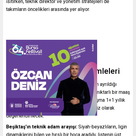
ısıtırken, teknik direktör ve yönetim stratejileri de
takımların öncelikleri arasında yer alıyor.
Transfer ve Başkanlık Hamleleri
Mohamed Salah iddiası:
İngiliz kulübünden ayrıldığı
belirtilen isimle ilgili görüşmelerin yüksek miktarlı bir maaş
teklifi üzerinden sürdüğü konuşuluyor. Anlaşma 1+1 yıllık
zemine oturtulursa transfer, büyük bir sürpriz olarak
değerlendirilecek.
Beşiktaş’ın teknik adam arayışı:
Siyah-beyazlıların, ligin
dinamiklerini bilen ve hırslı bir hoca aradığı; listenin üst