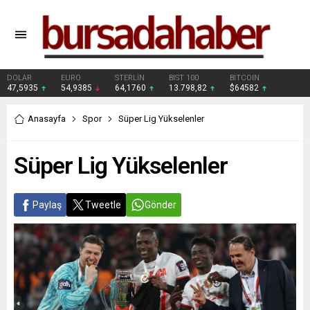
DOLAR
EURO
STERLİN
BIST 100
BITCOIN
47,5935
54,9385
64,1760
13.798,82
$64582
Anasayfa
Spor
Süper Lig Yükselenler
Süper Lig Yükselenler
Paylaş
Tweetle
Gönder