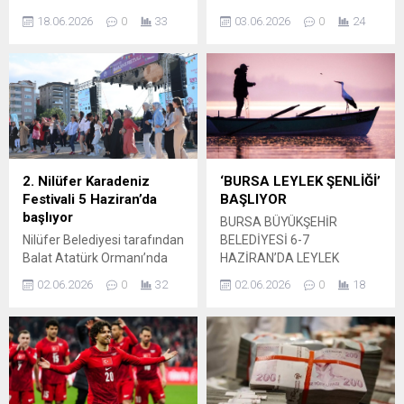
9’uncusunu düzenleneceği
KAYGILARINI YENMELERİNE
18.06.2026
0
33
03.06.2026
0
24
Uluslararası Nilüfer Caz
YARDIMCI OLMAK VE
Festivali’nde müzikseverleri
BAŞARILARINI ARTIRMAK
ağırlayacak. Beş gün
İÇİN 6 HAZİRAN’DA TYT, 7
sürecek festival
HAZİRAN’DA İSE AYT
kapsamında caz ve dünya
DENEME SINAVI
müziğinin başarılı isimleri
DÜZENLİYOR. ÜCRETSİZ
kentin farklı park ve açık
DENEME SINAVLARINA
hava alanlarında sahne
KATILMAK İSTEYEN
alacak. Tüm konserlerin
ÜNİVERSİTE ADAYLARI,
2. Nilüfer Karadeniz
‘BURSA LEYLEK ŞENLİĞİ’
ücretsiz ve biletsiz olarak
BÜYÜKŞEHİR BELEDİYESİ
Festivali 5 Haziran’da
BAŞLIYOR
gerçekleştirileceği festival,
GENÇLİK MERKEZLERİ’NE 5
başlıyor
BURSA BÜYÜKŞEHİR
Bursalılara müzik dolu yaz
HAZİRAN CUMA GÜNÜ
Nilüfer Belediyesi tarafından
BELEDİYESİ 6-7
akşamları yaşatacak. Nilüfer
SAAT 12.00’YE KADAR
Balat Atatürk Ormanı’nda
HAZİRAN’DA LEYLEK
Belediyesi’nin...
BAŞVURABİLECEK. Her
düzenlenecek olan 2. Nilüfer
ŞENLİĞİ DÜZENLİYOR.
alanda gençlerin yanında
02.06.2026
0
32
02.06.2026
0
18
Karadeniz Festivali, 5-7
DOĞA HARİKASI
olan Bursa Büyükşehir...
Haziran tarihleri arasında
ESKİKARAAĞAÇ’TA
renkli etkinlikler ve
DÜZENLENECEK ŞENLİĞE
konserlerle Karadeniz
KATILANLAR, HEM DOĞANIN
ruhunu Bursa’ya taşıyacak.
KEYFİNİ ÇIKARACAK HEM
Nilüfer Belediyesi’nin bu yıl
DE ÇOK SAYIDA ETKİNLİĞE
ikincisini düzenlediği Nilüfer
KATILMA İMKANI BULACAK.