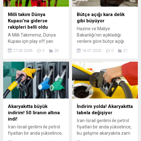
Karadeniz Festivali, 5
Bursa Büyükşehir
Haziran’da kapılarını açıyor.
Belediyesi’nin, Karacabey
Milli takım Dünya
Bütçe açığı kara delik
Balat Atatürk Ormanı’nda
Belediyesi ve Bursa Kültür,
Kupası’na giderse
gibi büyüyor
düzenlenecek olan festival,
Turizm ve Tanıtma Birliği’nin
rakipleri belli oldu
Hazine ve Maliye
üç gün boyunca hem
katkılarıyla 6-7 Haziran’da
A Milli Takımımız, Dünya
Bakanlığı'nın açıkladığı
kültürel etkinliklere hem...
Karacabey’e bağlı
Kupası için play off yarı
verilere göre bütçe açığı
Eskikaraağaç’ta
finalinde Romanya'yı 1-0
ocak-haziran döneminde
düzenleyeceği ‘Bursa Leylek
27.03.2026
0
20
16.07.2025
0
21
yenerek adını finale yazdırdı.
980,5 milyar lira açık
Şenliği’, yine çok...
Millilerin finaldeki rakibi
verirken haziran ayında
Kosova oldu. Milliler
330,2 milyar liralık açık verdi.
Kosova'yı da geçerse 2026
Dünya Kupası finallerine
katılmaya hak kazanacak.
DÜNYA KUPASI ...
Akaryakıtta büyük
İndirim yolda! Akaryakıtta
indirim! 50 liranın altına
tabela değişiyor
indi!
İran-İsrail gerilimi ile petrol
İran-İsrail gerilimi ile petrol
fiyatları bir anda yükselince,
fiyatları bir anda yükselince,
bu gelişme akaryakıta zam
bu gelişme akaryakıta zam
olarak yansıdı. Ancak