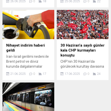
26.06.2025
0
18
25.06.2025
0
22
olarak yansıdı. Ancak
tarafların ve ABD'nin
tarafların ve ABD'nin
ateşkez açıklamaları
ateşkes açıklamaları
tansiyonu düşürdü. Brent
tansiyonu düşürdü. Brent
petrol yeniden 70 doların
petrol yeniden 70 doların
altına inerken akaryakıtta da
altına inerken akaryakıtta da
tabela değişti ...
tabela değişti ...
Nihayet indirim haberi
30 Haziran’a sayılı günler
geldi
kala CHP kurmayları
konuştu
İran-İsrail gerilimi nedeni ile
Brent petrol ve döviz
CHP'nin 30 Haziran'da
kurunda dalgalanmalar
görülecek kurultay davasına
yaşanıyor. Gelişmeler
dair CHP kurmayları
21.06.2025
0
17
17.06.2025
0
24
akaryakıt fiyatlarını da
konuştu. Partiye kayyum
etkiliyor. İsrail’in İran’a
atanabileceği iddiaları
düzenlediği saldırı sonrası
gündemdeyken kurmaylar
küresel petrol fiyatlarında
karar çıkmasını
yaşanan yükseliş, Türkiye’de
beklemediklerini kaydetti.
akaryakıt ...