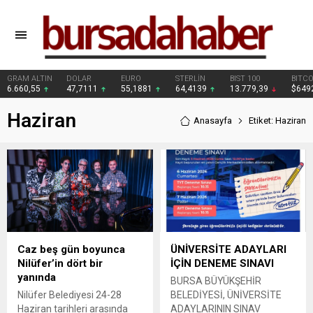
DOLAR
EURO
STERLİN
BIST 100
BITCOIN
47,7111
55,1881
64,4139
13.779,39
$64922
Haziran
Anasayfa
Etiket: Haziran
Caz beş gün boyunca
ÜNİVERSİTE ADAYLARI
Nilüfer’in dört bir
İÇİN DENEME SINAVI
yanında
BURSA BÜYÜKŞEHİR
Nilüfer Belediyesi 24-28
BELEDİYESİ, ÜNİVERSİTE
Haziran tarihleri arasında
ADAYLARININ SINAV