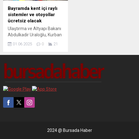
Bayramda kent içi raylı
sistemler ve otoyollar
ücretsiz olacak
Ulaştırma ve Altyapı Bakanı
Abdulkadir Uraloğlu, Kurban
Bayramı'nda, Karayolları
01.06.2025
0
21
Genel Müdürlüğü (KGM)
sorumluluğundaki otoyollar
ve boğaz köprüleri ile birlikte
Başkentray, Marmaray,
İZBAN, Sirkeci-Kazlıçeşme
ile Gayrettepe-İstanbul
Havalimanı ...
2024 @ Bursada Haber