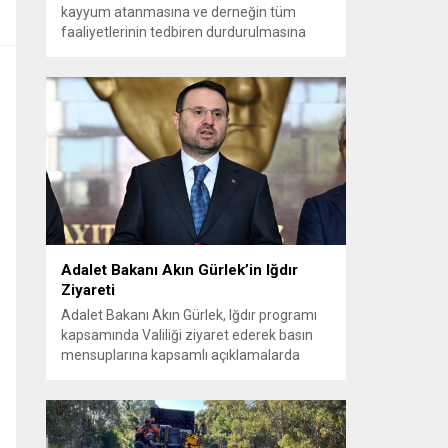
kayyum atanmasına ve derneğin tüm
faaliyetlerinin tedbiren durdurulmasına
karar verdi. Daha önce mali denetim
amaçlı kayyum kararı verilmiş olup son
adım doğrudan yönetime ilişkin bir tedbir
niteliği taşıyor. İstanbul Emniyet Müdürlüğü
Mali Suçlarla Mücadele Şube Müdürlüğü ve
İstanbul...
Adalet Bakanı Akın Gürlek’in Iğdır
Ziyareti
Adalet Bakanı Akın Gürlek, Iğdır programı
kapsamında Valiliği ziyaret ederek basın
mensuplarına kapsamlı açıklamalarda
bulundu. Bakanlık bünyesinde kurulan
birimlerle yıllardır aydınlatılamayan
dosyaların yeniden ele alındığını ve
vatandaşların adalete erişiminin