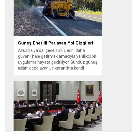
güçlendirilmesine yönelik adımların
atıldığını ifade etti. Gürlek, Iğdır’ın lojistik ve
jeopolitik öneminin artacağını belirterek
bölgesel kalkınmanın adalet düzeniyle
desteklenmesi gerektiğini vurguladı....
Güneş Enerjili Parlayan Yol Çizgileri
Avustralya’da, gece sürüşlerini daha
güvenli hale getirmek amacıyla yenilikçi bir
uygulama hayata geçiriliyor. Gündüz güneş
ışığını depolayan ve karanlıkta kendi
kendine parlayan özel yol çizgileri, özellikle
sokak aydınlatmasının yetersiz olduğu
bölgelerde sürücülere daha net bir görüş
sunmayı hedefliyor. Fosforlu kaplamaya
sahip bu yeni nesil şerit işaretleri sayesinde
virajlar, şerit sınırları...