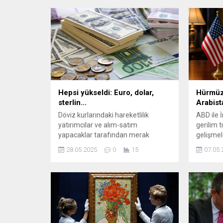
Hepsi yükseldi: Euro, dolar,
Hürmüz 
sterlin…
Arabist
Döviz kurlarındaki hareketlilik
ABD ile 
yatırımcılar ve alım-satım
gerilim 
yapacaklar tarafından merak
gelişmel
ediliyor. İç ve dış piyasaya hakim
Basında y
28.05.2025
0
15
07.05.
olmak için yakından takip edilen
Körfez ü
döviz kurlarında son durum ne?
tanıdığı 
Güncel dolar - euro fiyatları ne
değişikli
kadar? Dolar ne kadar oldu ...
Wall Str
göre, Su
ABD ordu
sahası er