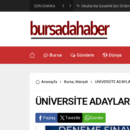
SON DAKİKA
Okullarda Güvenlik İçin 30 Bin
Bursa
Gündem
Dünya
Anasayfa
Bursa
,
Manşet
ÜNİVERSİTE ADAYLA
ÜNİVERSİTE ADAYLARI
Paylaş
Tweetle
Gönder