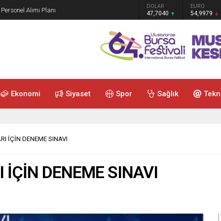
GRAM ALTIN
DOLAR
EURO
 Personel Alımı Planı
6.587,65
47,7040
54,9979
Ekonomi
Siyaset
Spor
Sağlık
Tekn
RI İÇİN DENEME SINAVI
 İÇİN DENEME SINAVI