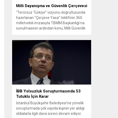
Milli Dayanışma ve Güvenlik Çerçevesi
“Terörsüz Türkiye” vizyonu doğrultusunda
hazırlanan “Çerçeve Yasa” teklifinin 360
milletvekili imzasıyla TBMM Başkanlığı’na
sunulmasının ardından konu, Milli Güvenlik
Kurulu (MGK) toplantısında ele alınmıştır.
Toplantı sonrası yayımlanan sekiz
maddelik bildiri, ülke güvenliği ve bölgesel
gelişmelere dair değerlendirmeleri
içermektedir. Yaklaşık 2 saat 15 dakika
süren oturumun sonuç metninde; terörle
mücadele, bölgesel istikrar,...
İBB Yolsuzluk Soruşturmasında 53
Tutuklu İçin Karar
İstanbul Büyükşehir Belediyesi’ne yönelik
soruşturmada çok sayıda kişinin yer aldığı
iddialarla ilgili dava süreci devam ediyor.