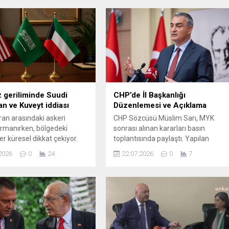
geriliminde Suudi
CHP’de İl Başkanlığı
an ve Kuveyt iddiası
Düzenlemesi ve Açıklama
İran arasındaki askeri
CHP Sözcüsü Müslim Sarı, MYK
tırmanırken, bölgedeki
sonrası alınan kararları basın
er küresel dikkat çekiyor.
toplantısında paylaştı. Yapılan
er alan yeni bir iddia,
revizyonların kapsamı ve parti
2026
0
24
22.07.2026
0
7
lkelerinin Washington’a
içinde yaşanan gelişmeler hakkında
bazı erişim kolaylıklarında
kısa bilgiler aktardı. Alınan kararlar
ğe gidildiğini öne sürüyor.
doğrultusunda bazı il
eet Journal’ın haberine
başkanlıklarında görev değişiklikleri
udi Arabistan ile Kuveyt’in
gerçekleştirildi; ayrıca sosyal
suna yönelik üs ve hava
medyadaki söylentilere ilişkin
işim kısıtlamalarını
partinin duruşuna da değinildi.