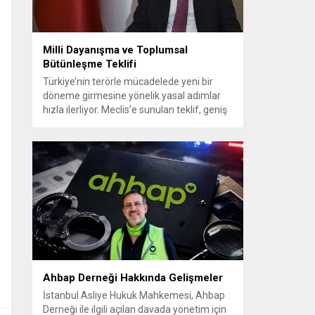
Milli Dayanışma ve Toplumsal
Bütünleşme Teklifi
Türkiye’nin terörle mücadelede yeni bir
döneme girmesine yönelik yasal adımlar
hızla ilerliyor. Meclis’e sunulan teklif, geniş
siyasi destekle birlikte toplumsal barış ve
güvenliği güçlendirmeyi amaçlıyor. AK Parti
Genel Başkanvekili Efkan Ala, teklifin 360’a
yakın milletvekilinin imzasıyla TBMM
Başkanlığı’na verildiğini belirterek, hem
siyasi hem de toplumsal düzeyde önemli
bir destek bulunduğunu...
Ahbap Derneği Hakkında Gelişmeler
İstanbul Asliye Hukuk Mahkemesi, Ahbap
Derneği ile ilgili açılan davada yönetim için