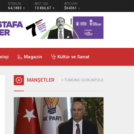
STERLİN
BIST 100
BITCOIN
64,1883
13.866,67
$64361
oloji
Magazin
Kültür ve Sanat
MANŞETLER
+ TÜMÜNÜ GÖRÜNTÜLE