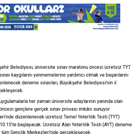
ehir Belediyesi, üniversite sınav maratonu öncesi ücretsiz TYT
sınav kaygılarını yenmemelerine yardımcı olmak ve başarılarını
zenlenecek deneme sınavları, Büyükşehir Belediyesi’nin il
çekleşecek.
i uygulamalarla her zaman üniversite adaylarının yanında olan
 öncesi gençlere gerçek sınav provası imkânı sunuyor.
ri’nde düzenlenecek ücretsiz Temel Yeterlilik Testi (TYT)
0.15’te başlayacak. Ücretsiz Alan Yeterlilik Testi (AYT) deneme
ne tüm Gençlik Merkezleri’nde gerçekleşecek.