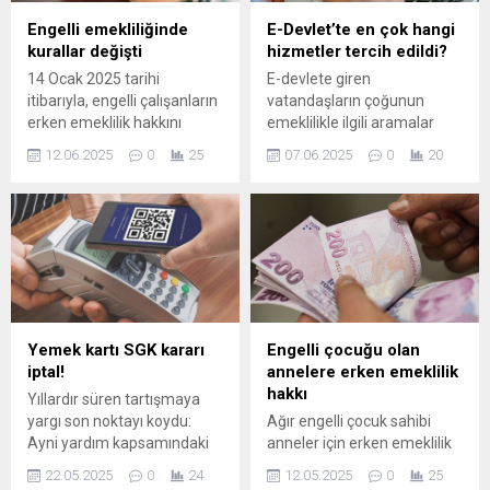
sunduğu ödemelere dair
Engelli emekliliğinde
E-Devlet’te en çok hangi
tüm bilgilere ise e-Devlet
kurallar değişti
hizmetler tercih edildi?
üzerinden kolaylıkla
14 Ocak 2025 tarihi
E-devlete giren
ulaşılabilir.
itibarıyla, engelli çalışanların
vatandaşların çoğunun
erken emeklilik hakkını
emeklilikle ilgili aramalar
doğrudan etkileyen 'vergi
yaptığı anlaşıldı. Sosyal
12.06.2025
0
25
07.06.2025
0
20
indirimi ile emeklilik' sistemi
Güvenlik Kurumu (SGK)
kaldırıldı. Yıllardır
hizmetleri, dijital
uygulamada olan ve
platformlarda yoğun ilgi
binlerce engelliyi etkileyen
görüyor. Türkiye
bu değişiklik, emeklilik
Gazetesi’nin haberine göre,
sisteminde önemli bir
vatandaşların dijital kanallar
kırılma yaratmış durumda.
üzerinden en ...
Değişiklik, özellikle sigortalı
engelli çalışanlar arasında
Yemek kartı SGK kararı
Engelli çocuğu olan
geniş bir yankı uyandırdı.
iptal!
annelere erken emeklilik
Konunun detaylarını SGK
hakkı
Yıllardır süren tartışmaya
uzmanı Özgür Erdursun...
yargı son noktayı koydu:
Ağır engelli çocuk sahibi
Ayni yardım kapsamındaki
anneler için erken emeklilik
yemek kartı ödemeleri SGK
hakkı ve detayları hakkında
22.05.2025
0
24
12.05.2025
0
25
primi dışında kalacak.
bilgilendirici rehber.