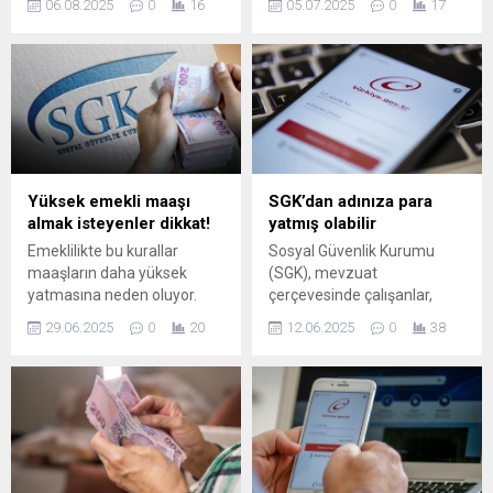
06.08.2025
0
16
05.07.2025
0
17
Kayıt Sistemi’ne (ÇKS) kayıtlı
başvurusu sırasında
olup henüz Bağ-Kur (4B)
beklenmedik bir durumla
tescili olmayan
karşılaşıyor. Özellikle 2025
vatandaşların sigortalılık
yılının ilk yarısında, yalnızca
işlemlerinin otomatik olarak
prim günü eksikliği
başlatılacağını açıkladı. Yeni
nedeniyle 58 binden fazla
uygulama kapsamında ...
başvuru yapıldığı belirtildi.
Uzmanlar, bu tür sorunların
önüne geçilebilmesi için
Yüksek emekli maaşı
SGK’dan adınıza para
çalışanların her ay bordro
almak isteyenler dikkat!
yatmış olabilir
kayıtlarını ve e-Devlet
Emeklilikte bu kurallar
Sosyal Güvenlik Kurumu
üzerinden SGK hizmet...
maaşların daha yüksek
(SGK), mevzuat
yatmasına neden oluyor.
çerçevesinde çalışanlar,
SGK'nın bu kurallarına
işsizler, ev hanımları,
29.06.2025
0
20
12.06.2025
0
38
uyanlar daha yüksek maaş
işverenler ve anneler gibi
alıyor.
farklı gruplara çeşitli
ödemeler yapmaktadır. Bu
ödemelerin bazıları için
başvuru yapılması
gerekirken, bazıları otomatik
olarak hesaplara
yatmaktadır. SGK'nın