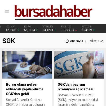
DOLAR
EURO
STERLİN
BIST 100
BITCOIN
47,6936
55,1834
64,4281
13.779,39
$64939
SGK
Anasayfa
Etiket: SGK
Borcu olana nefes
SGK’dan bayram
aldıracak yapılandırma
ikramiyesi açıklaması
SGK’dan geldi
Sosyal Güvenlik Kurumu
Sosyal Güvenlik Kurumu
(SGK), milyonlarca emekliyi,
(SGK), prim borcu bulunan
ikramiye dolandırıcılığına