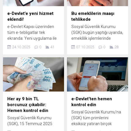
e-Devlet’e yeni hizmet
Bu emeklilerin maaşı
eklendi!
tehlikede
e-Devlet Kapısı üzerinden
Sosyal Güvenlik Kurumu
tüm e-tebligatlar tek
(SGK) bugün yaptığı uyarıda,
ekranda: Yeni uygulama ile
emeklilik işlemlerinde
işlemleriniz artık daha hızlı
usulsüzlük şüphesi bulunan
24.10.2025
0
41
07.10.2025
0
28
ve güvenli!
vatandaşların hizmet
dökümlerinde değişiklik
yapıldığını duyurdu. Yapılan
paylaşımda "Hizmet
dökümünüzde "K" harfi
gördüyseniz, bu iş yerleri
SGK tarafından kontrollü iş
yeri olarak izlenmektedir. Bu
iş yerinde bildirilen
Her ay 9 bin TL
e-Devlet’ten hemen
çalışmalarınız, emeklilik
borcunuz çıkabilir:
kontrol edin
hesabınızda geçerli
Hemen kontrol edin
Sosyal Güvenlik Kurumu'na
sayılmayabilir" ifadelerine
Sosyal Güvenlik Kurumu
(SGK) tüm primlerini
yer verildi.
(SGK), 15 Temmuz 2025
eksiksiz yatıran birçok
tarihinden itibaren Çiftçi
vatandaş, emeklilik