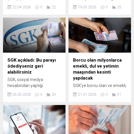
işveren, esnaf ve Bağ-Kur
karşı uyardı. SGK,
22.04.2026
0
22
19.03.2026
0
25
sigortalıları için ödeme
"İkramiyeniz tanımlandı"
kolaylığı sağlayan yeni bir
diyerek link gönderen sahte
düzenlemeyi devreye aldı.
mesajlara karşı halkı acil
30 Ocak 2026 tarihinde
koduyla uyardı. Emeklinin üç
yürürlüğe giren 2026/7 sayılı
kuruşuna göz diken bu
Genelge ile vadesi geçmiş
çetelerin ...
borçların tecil ...
SGK açıkladı: Bu parayı
Borcu olan milyonlarca
ödediyseniz geri
emekli, dul ve yetimin
alabilirsiniz
maaşından kesinti
yapılacak
SGK, sosyal medya
hesabından yaptığı
SGK'ye borcu olan ve emekli,
paylaşımda, acil müdahale
dul ve yetim aylığı alanların
06.03.2026
0
20
21.01.2026
0
31
gerektiren durumlarda
maaşlarından yüzde 25'e
vatandaşların, hastanenin
kadar kesinti yapma
SGK ile anlaşmalı olup
uygulaması bu ay başladı.
olmadığına bakılmaksızın ek
En düşük yetim aylığı 3750
ücret ödemeyeceğini
liraya, en düşük emekli aylığı
duyurdu.
da 15 bin TL’ye düşebilecek.