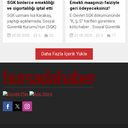
ettiği de belli oldu.
SGK binlerce emekliliği
Emekli maaşınızı faiziyle
ve sigortalılığı iptal etti
geri ödeyeceksiniz!
SGK uzmanı İsa Karakaş,
E-Devlet SGK dökümününde
yaptığı açıklamada, Sosyal
“K, Ş, S” harfleri görenlere
Güvenlik Kurumu’nun (SGK)
kötü haber... Sosyal Güvenlik
sahte sigortalılığa karşı
Kurumu sahte emekliliğe
05.03.2025
0
25
01.03.2025
0
17
mücadelesini sürdürdüğünü
karşı harekete geçti. SGK
belirtti. Karakaş, özellikle
Uzmanı İsa Karakaş emekli
çalışmadan SSK’lı gösterilen
maaşı riskli olanları açıkladı.
Daha Fazla İçerik Yükle
kişilerin tespitine yönelik
çalışmalara hız kesmeden
devam edildiğini ve bu
kişilerin tek tek yakalandığını
vurguladı.