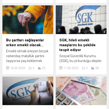
Danıştay İdari Dava Daireleri
Haklarınızı öğrenin, yaşam
Kurulu, Türkiye’de işverenleri
kalitenizi artırın.
ve milyonlarca çalışanı
doğrudan ilgilendiren kritik
bir karara ...
Bu şartları sağlayanlar
SGK, hileli emekli
erken emekli olacak…
maaşlarını bu şekilde
tespit ediyor
Emekli olmak isteyen birçok
vatandaş malullük şartını
Sosyal Güvenlik Kurumu
taşıyorsa yaş beklemek
(SGK), bu yıl kurduğu ekipler
zorunda kalmayacak. Son
ile mevzuata aykırı emekli
16.03.2025
0
25
11.03.2025
0
28
olarak SGK, malulen
maaşı alanların aylıklarına
emeklilik şartlarını taşıyan
yönelik denetimleri
vatandaşlar için yeni listeyi
sıklaştırdı. 2025 yılında
açıkladı. Buna göre; kanser,
yapılan incelemelerde ağırlık
nöroloji ve psikiyatri gibi
'sahte sigortalılık' ve 'hileli
hastalıklar nedeniyle erken
boşanma' vakalarına
emekli olmak mümkün.
çevrilirken, SGK'nın
usulsüzlükleri nasıl tespit