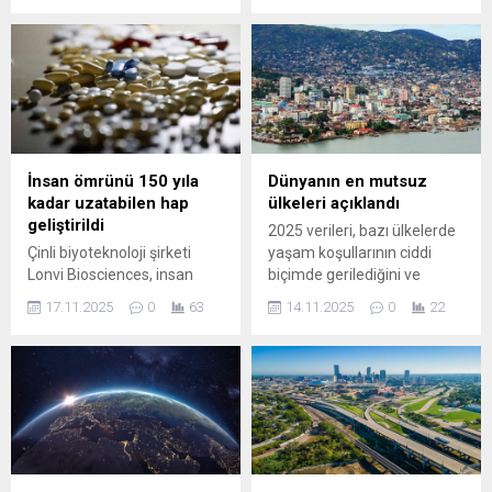
bir ülke zirveye yerleşti.
bin liraya yaklaşırken,
yoksulluk sınırı 97 bin 159 TL
ile rekor kırdı. Asgari ...
İnsan ömrünü 150 yıla
Dünyanın en mutsuz
kadar uzatabilen hap
ülkeleri açıklandı
geliştirildi
2025 verileri, bazı ülkelerde
Çinli biyoteknoloji şirketi
yaşam koşullarının ciddi
Lonvi Biosciences, insan
biçimde gerilediğini ve
yaşam süresini bugüne
mutluluk seviyelerinin dünya
17.11.2025
0
63
14.11.2025
0
22
kadar görülmemiş bir
genelinde en düşük
seviyeye taşıyabileceğini
seviyelere indiğini ortaya
öne sürdüğü deneysel bir
koydu. Çatışmalar,
hap geliştirdiğini açıkladı.
ekonomik çöküşler, sağlık
Şirketin iddiasına göre üzüm
hizmetlerindeki
çekirdeği özünden elde
yetersizlikler ve siyasi
edilen özel bir bileşen içeren
krizler, birçok ülkede yaşam
bu ilaç, insan ömrünü 150
kalitesini olumsuz etkiledi.