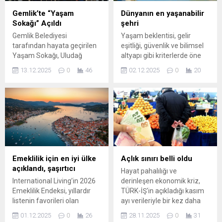
Gemlik’te “Yaşam
Dünyanın en yaşanabilir
Sokağı” Açıldı
şehri
Gemlik Belediyesi
Yaşam beklentisi, gelir
tarafından hayata geçirilen
eşitliği, güvenlik ve bilimsel
Yaşam Sokağı, Uludağ
altyapı gibi kriterlerde öne
Üniversitesi Asım Kocabıyık
çıkan şehir, küresel
13.12.2025
0
46
02.12.2025
0
20
Yerleşkesi Engelsiz Kafe
değerlendirmede dünyanın
mevkiinde düzenlenen
en yaşanabilir kenti seçildi.
törenle hizmete açıldı.
Şehir aynı zamanda hem bir
Açılışta Gemlik Belediye
bilim merkezi...
Başkanı Şükrü Deviren, aşçı
önlüğü giyerek kazanda
makarna pişirdi ve
katılımcılara ikram etti.
Törene Gemlik Belediye
Emeklilik için en iyi ülke
Açlık sınırı belli oldu
Başkanı Şükrü Deviren,
açıklandı, şaşırtıcı
Hayat pahalılığı ve
Bursa Büyükşehir Belediye
International Living’in 2026
derinleşen ekonomik kriz,
Başkanvekili ve Gemlik
Emeklilik Endeksi, yıllardır
TÜRK-İŞ'in açıkladığı kasım
Belediye Meclis Üyesi...
listenin favorileri olan
ayı verileriyle bir kez daha
Portekiz ve İspanya’nın
gözler önüne serildi. Dört
01.12.2025
0
26
28.11.2025
0
31
tahtını salladı. Beklenmedik
kişilik bir ailenin açlık sınırı 30