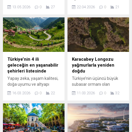
hazırladığı “Bizim Sergi”
yüzeyinde görev yapan
13.05.2026
0
27
22.04.2026
0
21
Halk Evi’nde açıldı. Geliri
Curiosity aracı, Kızıl
ihtiyaç sahiplerine
Gezegen’in geçmişine dair
aktarılacak sergi, 15 Mayıs
önemli ipuçları sunabilecek
tarihine kadar gezilebilecek.
yeni bir keşfe imza attı. Gale
Nilüfer Belediyesi, 10-16
Krateri’nde bulunan eski bir
Mayıs Engelliler Haftası’na
göl yatağından alınan kaya
özel çeşitli etkinlikler
örneklerinin ...
düzenliyor. Bu kapsamda
Bizim Ev bünyesindeki
Türkiye’nin 4 ili
Karacabey Longozu
atölyelerde üretilen el emeği
geleceğin en yaşanabilir
yağmurlarla yeniden
göz nuru eserler, ‘Bizim
şehirleri listesinde
doğdu
Sergi’ kapsamında...
Yapay zeka, yaşam kalitesi,
Türkiye’nin üçüncü büyük
doğa uyumu ve altyapı
subasar ormanı olan
kriterlerine göre geleceğin
Karacabey Longozu, aylar
16.03.2026
0
22
11.03.2026
0
32
en yaşanabilir şehirlerini
süren kuraklığın ardından
sıraladı. Listeye ekonomik
yeniden suyla buluştu. 5 AY
denge ve doğal kaynaklar
ÖNCE TAMAMEN KURUYDU
açısından Türkiye'deki 4 ilde
Yaklaşık 5 ay önce
girdi.
tamamen kuruyan sulak
alan, son yağışların ardından
tekrar dolarken bölgedeki