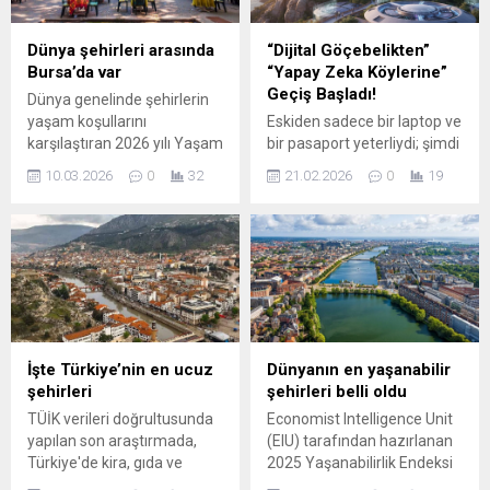
doğal ...
Dünya şehirleri arasında
“Dijital Göçebelikten”
Bursa’da var
“Yapay Zeka Köylerine”
Geçiş Başladı!
Dünya genelinde şehirlerin
yaşam koşullarını
Eskiden sadece bir laptop ve
karşılaştıran 2026 yılı Yaşam
bir pasaport yeterliydi; şimdi
Kalitesi Endeksi yayımlandı.
ise yüksek hızlı işlemci gücü
10.03.2026
0
32
21.02.2026
0
19
Güvenlikten sağlık
ve kolektif zeka ön planda.
hizmetlerine, alım gücünden
Dünya genelinde
çevre temizliğine kadar
milyonlarca insan uzaktan
birçok kriterin
çalışmaya alışmışken, 2026
değerlendirildiği
yılıyla birlikte yeni bir akım
araştırmada Türkiye’den 5
patlak verdi: AI-Hub Köyleri.
şehir listeye ...
Artık çalışanlar sadece
güzel bir manzara değil,
aynı zamanda kendi yerel
İşte Türkiye’nin en ucuz
Dünyanın en yaşanabilir
ağlarında çalışan devasa...
şehirleri
şehirleri belli oldu
TÜİK verileri doğrultusunda
Economist Intelligence Unit
yapılan son araştırmada,
(EIU) tarafından hazırlanan
Türkiye'de kira, gıda ve
2025 Yaşanabilirlik Endeksi
ulaşım maliyetlerinin en
yayımlandı. Sağlık