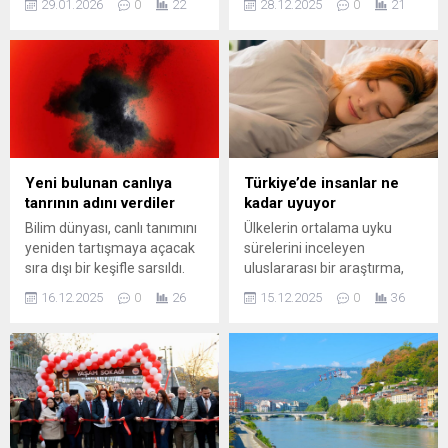
29.01.2026
0
22
28.12.2025
0
21
düşük olduğu 4 şehir belli
hizmetleri, istikrar, eğitim,
oldu.
altyapı ile kültür ve çevre
başlıkları altında yapılan
değerlendirmede, son üç
yıldır zirvede yer alan Viyana
bu yıl liderliği kaybetti.
Listenin yeni birincisi ise
Danimarka’nın başkenti
Kopenhag oldu.
Yeni bulunan canlıya
Türkiye’de insanlar ne
tanrının adını verdiler
kadar uyuyor
Bilim dünyası, canlı tanımını
Ülkelerin ortalama uyku
yeniden tartışmaya açacak
sürelerini inceleyen
sıra dışı bir keşifle sarsıldı.
uluslararası bir araştırma,
Kanada ve Japonya’dan
dünya genelindeki uyku
16.12.2025
0
26
15.12.2025
0
36
araştırmacılar, virüslerle
alışkanlıklarını ortaya koydu.
hücresel canlılar arasındaki
Çalışmada, en uzun uyku
sınırda yer alan yeni bir varlık
sürelerinin ağırlıklı olarak
keşfetti.
Avrupa ülkelerinde
görüldüğü dikkat çekerken,
Türkiye’nin listedeki yeri de
öne çıktı.