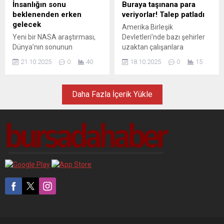
yıla kadar uzatabilecek
İnsanlığın sonu
Buraya taşınana para
potansiyele sahip.
beklenenden erken
veriyorlar! Talep patladı
gelecek
Amerika Birleşik
Yeni bir NASA araştırması,
Devletleri’nde bazı şehirler
Dünya’nın sonunun
uzaktan çalışanlara
milyarlarca yıl sonra
taşınmaları için binlerce
21.10.2025
0
40
18.10.2025
0
15
geleceğini doğrulasa da,
dolarlık teşvik sunuyor. Talep
insan yaşamı için tehlikenin
patladı, başvurular rekor
çok daha erken kapıya
kırıyor.
Daha Fazla İçerik Yükle
dayanabileceğini ortaya
koydu. Güneş her geçen gün
biraz daha büyürken,
gezegenimizin nefes alan
son canlıları da birer birer
yok olacak.