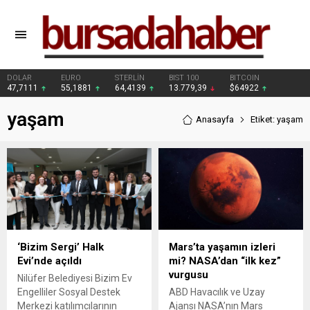
DOLAR
EURO
STERLİN
BIST 100
BITCOIN
47,7111
55,1881
64,4139
13.779,39
$64922
yaşam
Anasayfa
Etiket: yaşam
‘Bizim Sergi’ Halk
Mars’ta yaşamın izleri
Evi’nde açıldı
mi? NASA’dan “ilk kez”
vurgusu
Nilüfer Belediyesi Bizim Ev
Engelliler Sosyal Destek
ABD Havacılık ve Uzay
Merkezi katılımcılarının
Ajansı NASA’nın Mars