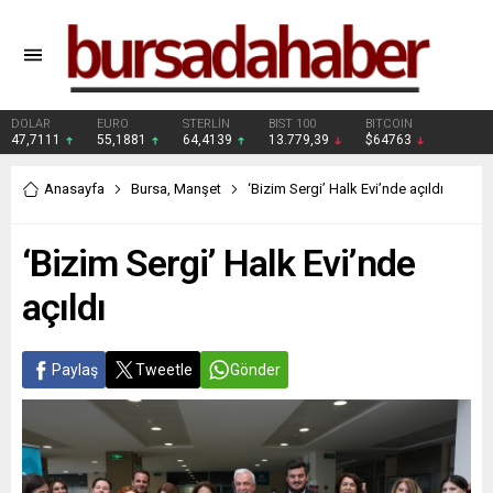
DOLAR
EURO
STERLİN
BIST 100
BITCOIN
47,7111
55,1881
64,4139
13.779,39
$64763
Anasayfa
Bursa
,
Manşet
‘Bizim Sergi’ Halk Evi’nde açıldı
‘Bizim Sergi’ Halk Evi’nde
açıldı
Paylaş
Tweetle
Gönder