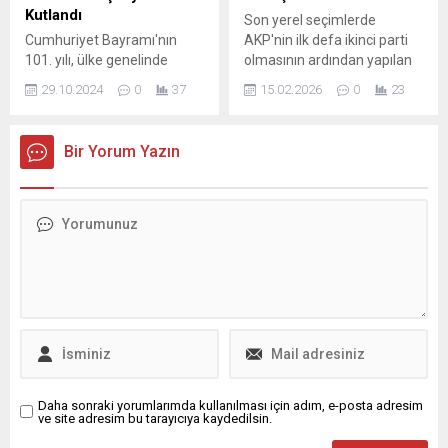
haberinin ardından
konuğu, Türkiye’nin en
Kutlandı
Son yerel seçimlerde
bölgede...
değerli caz vokalistlerinden
Cumhuriyet Bayramı'nın
AKP'nin ilk defa ikinci parti
Birsen Tezer...
101. yılı, ülke genelinde
olmasının ardından yapılan
coşkuyla kutlandı. Törenler,
birçok ankette sonuç
29.10.2024
0
37
15.02.2026
0
23
etkinlikler ve duygusal
değişmedi. CHP'nin yerel
anlarla dolu bu özel günde,
seçimlerde elde ettiği
Türk milletinin bağımsızlık
birincilik partinin
Bir Yorum Yazın
ve özgürlük mücadelesi bir
belediyelerine ve
kez daha hatırlandı.
cumhurbaşkanı adayına
kadar yapılan tüm
operasyonlar sonucunda da
...
Daha sonraki yorumlarımda kullanılması için adım, e-posta adresim
ve site adresim bu tarayıcıya kaydedilsin.