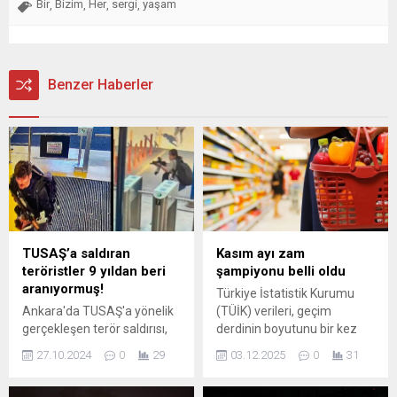
Bir
Bizim
Her
sergi
yaşam
,
,
,
,
Benzer Haberler
TUSAŞ’a saldıran
Kasım ayı zam
teröristler 9 yıldan beri
şampiyonu belli oldu
aranıyormuş!
Türkiye İstatistik Kurumu
Ankara'da TUSAŞ'a yönelik
(TÜİK) verileri, geçim
gerçekleşen terör saldırısı,
derdinin boyutunu bir kez
güvenlik ve istihbarat
daha gözler önüne serdi.
27.10.2024
0
29
03.12.2025
0
31
zafiyetlerini gündeme
Tüketici fiyatları bazında
getiriyor. Olayın detayları,
Kasım ayında en yüksek