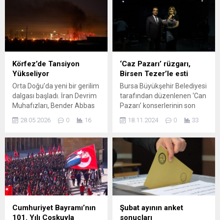
etkileri ve alınması gereken
fiyat artışı yüzde 16,97 ile
önlemler üzerine kapsamlı
evcil hayvanlarla ilgili
bir analiz.
ürünlerde gerçekleşti.
Böylece evcil hayvan ...
Körfez’de Tansiyon
‘Caz Pazarı’ rüzgarı,
Yükseliyor
Birsen Tezer’le esti
Orta Doğu’da yeni bir gerilim
Bursa Büyükşehir Belediyesi
dalgası başladı. İran Devrim
tarafından düzenlenen ‘Can
Muhafızları, Bender Abbas
Pazarı’ konserlerinin son
çevresine düzenlendiği
konuğu, Türkiye’nin en
28.05.2026
0
16
18.11.2024
0
33
belirtilen hava saldırısına
değerli caz vokalistlerinden
karşılık olarak bölgedeki bir
Birsen Tezer oldu. Bursa
ABD hava üssünü
Büyükşehir Belediyesi Kültür
vurduğunu açıkladı. Aynı
ve Sosyal İşler Dairesi
sırada Kuveyt yönetimi de
Başkanlığı tarafından her ay
ülkesinin füze ve insansız
düzenlenen ‘Caz Pazarı’
hava aracı saldırısına maruz
konserleri, caz müziğin
kaldığını duyurarak
keyifli tınılarını
bölgedeki alarm seviyesinin
sanatseverlerle
Cumhuriyet Bayramı’nın
Şubat ayının anket
yükseldiğini bildirdi. Saldırı
buluşturuyor. Projenin son
101. Yılı Coşkuyla
sonuçları