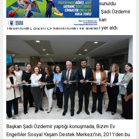
eserler, ‘Bizim Sergi’ kapsamında izlenime sunuldu.
Serginin açılışında Nilüfer Belediye Başkanı Şadi Özdemir
ve eşi Nuray Özdemir, Nilüfer Belediye Başkan
Yardımcıları, Bizim Ev katılımcıları ve aileleri yer aldı.
Başkan Şadi Özdemir yaptığı konuşmada, Bizim Ev
Engelliler Sosyal Yaşam Destek Merkezi’nin, 2011’den bu