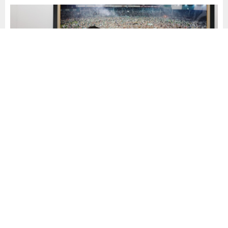
Yayınlama: 13.05.2026
A
A
+
-
0
Nilüfer Belediye Başkanı Şadi Özdemir, TFF 1. Lig’e
yükselme başarısı gösteren Bursaspor’un Kulüp
Başkanı Enes Çelik’i ziyaret ederek, takımın Süper Lig
hedefine tam destek verdiklerini vurguladı.