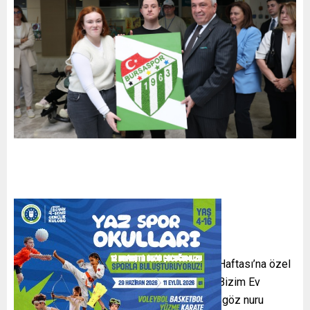
Nilüfer Belediyesi, 10-16 Mayıs Engelliler Haftası’na özel
çeşitli etkinlikler düzenliyor. Bu kapsamda Bizim Ev
bünyesindeki atölyelerde üretilen el emeği göz nuru