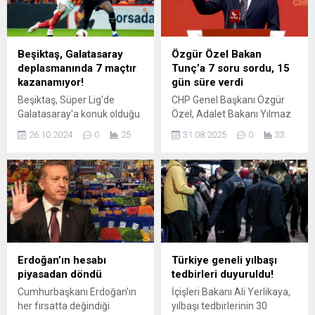
Beşiktaş, Galatasaray
Özgür Özel Bakan
deplasmanında 7 maçtır
Tunç’a 7 soru sordu, 15
kazanamıyor!
gün süre verdi
Beşiktaş, Süper Lig'de
CHP Genel Başkanı Özgür
Galatasaray'a konuk olduğu
Özel, Adalet Bakanı Yılmaz
son 7 maçta galibiyet
Tunç’un yanıtlaması
26.10.2024
0
25
31.08.2025
0
33
alamadı. Siyah-beyazlılar,
istemiyle Meclis’e soru
son 4 müsabakanın ise
önergesi verdi. Özel, 7
tamamını kaybetti.
soruya 15 gün içinde yanıt
isterken "Anayasa"
hatırlatması yaptı.
Erdoğan’ın hesabı
Türkiye geneli yılbaşı
piyasadan döndü
tedbirleri duyuruldu!
Cumhurbaşkanı Erdoğan'ın
İçişleri Bakanı Ali Yerlikaya,
her fırsatta değindiği
yılbaşı tedbirlerinin 30