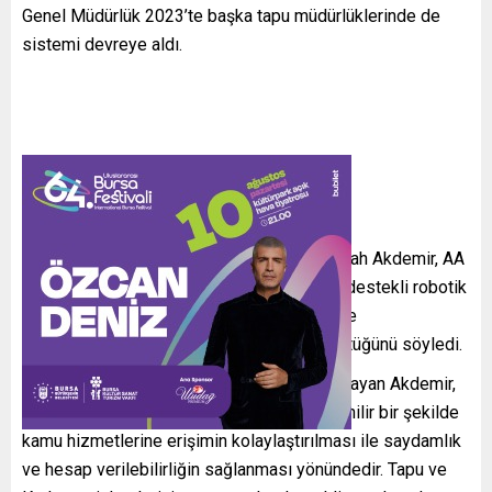
Genel Müdürlük 2023’te başka tapu müdürlüklerinde de
sistemi devreye aldı.
Tapu ve Kadastro 14. Bölge Müdürü Hayrullah Akdemir, AA
muhabirine, Genel Müdürlüğün yapay zeka destekli robotik
uygulamaların kullanılması ve yurt genelinde
yaygınlaştırılması yönünde çalışmalar yürüttüğünü söyledi.
Çalışmaların iş akışını hızlandırdığına vurgulayan Akdemir,
“Vatandaşlarımızın beklentisi, hızlı ve güvenilir bir şekilde
kamu hizmetlerine erişimin kolaylaştırılması ile saydamlık
ve hesap verilebilirliğin sağlanması yönündedir. Tapu ve