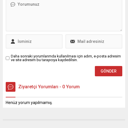
anlattı. Görüşmede Nilüfer’in
resmederken, Kafka’dan
öne çıkan hizmetleri ile
ilhamla kendi hayali
önümüzdeki döneme ilişkin
tasarımlarını oluşturdu.
planlar da ele alındı. Bursa
Nilüfer Belediyesi, kentin
Büyükşehir Belediye Başkan
kültür sanat yaşamını
Vekili Şahin...
zenginleştiren etkinliklerine
Pancar Deposu’nda devam
ediyor. Akbank Sanat iş...
Daha sonraki yorumlarımda kullanılması için adım, e-posta adresim
ve site adresim bu tarayıcıya kaydedilsin.
Ziyaretçi Yorumları - 0 Yorum
Henüz yorum yapılmamış.