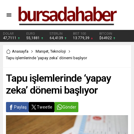
DOLAR
EURO
STERLİN
BIST 100
BITCOIN
47,7111
55,1881
64,4139
13.779,39
$64922
Anasayfa
Manşet
,
Teknoloji
Tapu işlemlerinde ‘yapay zeka’ dönemi başlıyor
Tapu işlemlerinde ‘yapay
zeka’ dönemi başlıyor
Paylaş
Tweetle
Gönder