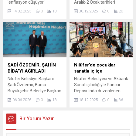
'enflasyon düşüyor'
Aralık-2 Ocak tarihleri
söylemleri piyasayı
arasında dört gün boyunca
14.02.2025
0
18
30.12.2025
0
20
etkilemedi. Merkez Bankası
kesintisiz uygulanacağını
Piyasa Katılımcıları anketine
duyurdu. Hazırlıkların bir
göre yıl sonu enflasyon
aydır sürdüğünü belirten
beklentisi %27,05'ten
Yerlikaya, “Tüm
%28,30'a yükseldi.
birimlerimizle sahadayız”
dedi. 325 BİN PERSONEL ...
ŞADİ ÖZDEMİR, ŞAHİN
Nilüfer’de çocuklar
BİBA’YI AĞIRLADI
sanatla iç içe
Nilüfer Belediye Başkanı
Nilüfer Belediyesi ve Akbank
Şadi Özdemir, Bursa
Sanat iş birliğiyle Pancar
Büyükşehir Belediye Başkan
Deposu’nda düzenlenen
Vekili Şahin Biba’yı
atölyelerde çocuklar sanatla
06.06.2026
0
18
18.12.2025
0
36
makamında ağırladı. Başkan
buluştu. Eğitmen Merve
Şadi Özdemir, Nilüfer
Kireçtepe Salihoğlu
Belediyesi Halk Evi’nde
eşliğinde gerçekleşen
Bir Yorum Yazın
gerçekleşen ziyarette ilçede
etkinliklerde katılımcılar,
hayata geçirilen projeleri ve
Hale Asaf’ın izinde Bursa’yı
sürdürülen çalışmaları
kübik formlarla