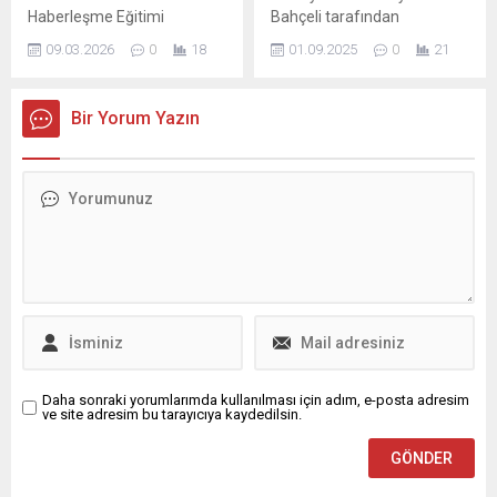
Haberleşme Eğitimi
Bahçeli tarafından
Gerçekleştirdi: Afetlere
başlatılan yeni süreçte
09.03.2026
0
18
01.09.2025
0
21
Hazırlıkta Kritik Adım
tartışma konularından birisi
Bursa’da faaliyet gösteren
de yine Bahçeli'nin Türkiye
Börü Arama Kurtarma ve
gündemine soktuğu 'Umut
Bir Yorum Yazın
Acil Yardım Derneği Bursa İl
hakkı'. Terör örgütü PKK
Temsilciliği, afet ve acil
Lideri Öcalan için kullanılan
durumlara hazırlık
bu kavram, süreç
çalışmalarını güçlendirmek
kapsamında zaman zaman
amacıyla önemli bir eğitim
gündem ...
programına imza attı.
Ramazan ayı kapsamında
düzenlenen iftar
programının ardından
gerçekleştirilen haberleşme
eğitimi,...
Daha sonraki yorumlarımda kullanılması için adım, e-posta adresim
ve site adresim bu tarayıcıya kaydedilsin.