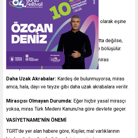
Eş ve Çocuklar:
Eğer kişi evliyse, miras ilk olarak eşine
ve çocuklarına kalır.
Anne ve Baba:
Çocuk yoksa ve eş de hayatta değilse,
miras anne ve baba arasında eşit bir şekilde bölüşülür.
Kardeşler:
Anne ve baba hayatta değilse, miras
kardeşlere devredilir.
Daha Uzak Akrabalar:
Kardeş de bulunmuyorsa, miras
amca, hala, dayı ve teyze gibi daha uzak akrabalara verilir.
Mirasçısı Olmayan Durumda:
Eğer hiçbir yasal mirasçı
yoksa, miras Türk Medeni Kanunu’na göre devlete geçer.
VASİYETNAME’NİN ÖNEMİ
TGRT’de yer alan habere göre, Kişiler, mal varlıklarının