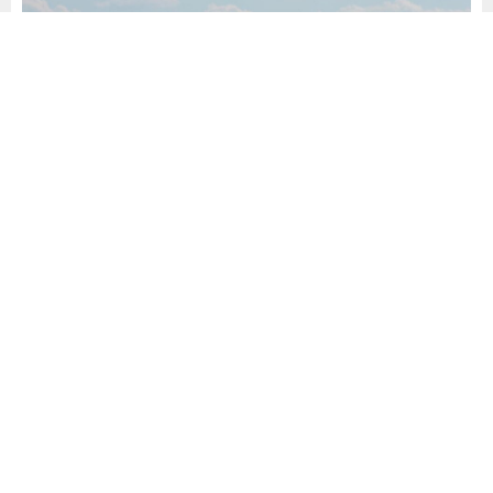
Yayınlama: 29.01.2025
A
A
+
-
0
Dünyada artan savaş riski, çok sayıda ülkenin askeri
harcamalarında ciddi artışlar yapmasına neden oldu.
Harcamaların önemli bölümü, savaş uçaklarına ayrılırken,
ABD merkezli World Population Review tarafından
oluşturulan liste, Avrupa’nın en güçlü hava kuvvetlerini