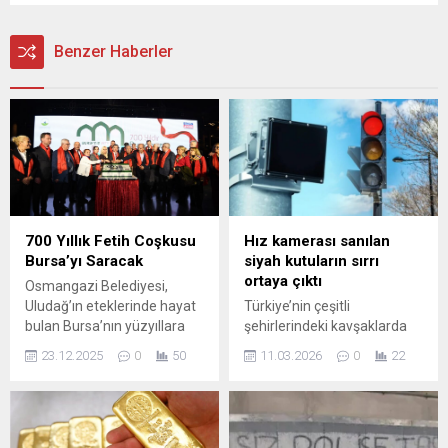
Benzer Haberler
700 Yıllık Fetih Coşkusu
Hız kamerası sanılan
Bursa’yı Saracak
siyah kutuların sırrı
ortaya çıktı
Osmangazi Belediyesi,
Uludağ’ın eteklerinde hayat
Türkiye’nin çeşitli
bulan Bursa’nın yüzyıllara
şehirlerindeki kavşaklarda
yayılan tarihini ve kültürünü
görülen siyah kutuların işlevi
23.12.2025
0
50
11.03.2026
0
22
gelecek nesillere taşıma
ortaya çıktı. Vatandaşların
heyecanıyla hazırladığı “700
hız kamerası sandığı bu
Yıldır Buradayız: Bursa’nın
cihazların, aslında trafik
Fethi’nin 700. Yılı”
akışını optimize eden “Multi-
etkinliklerini, Panorama
Lane Radar” (MLR)