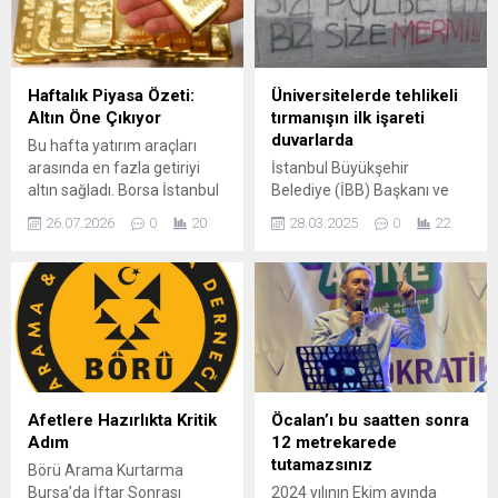
1326 Bursa Fetih Müzesi’nin
sensörleri olduğu öğrenildi.
tarihi atmosferinde
YENİ NESİL RADAR ...
düzenlediği lansmanla
kamuoyuna tanıttı. Ortak
Haftalık Piyasa Özeti:
Üniversitelerde tehlikeli
hafızayı canlı tutmayı ve
Altın Öne Çıkıyor
tırmanışın ilk işareti
tarih bilincini güçlendirmeyi
duvarlarda
Bu hafta yatırım araçları
hedefleyen Osmangazi
arasında en fazla getiriyi
İstanbul Büyükşehir
Belediye Başkanı Erkan
altın sağladı. Borsa İstanbul
Belediye (İBB) Başkanı ve
Aydın,...
hisseleri haftalık bazda
CHP Cumhurbaşkanlığı
26.07.2026
0
20
28.03.2025
0
22
hafif gerilerken, döviz ve
adayı Ekrem İmamoğlu’nun
altın fiyatlarındaki yükseliş
tutuklanmasına tepki
dikkat çekti. BIST 100, hafta
göstermek isteyen Gazi
içinde 13.875,58 ile
Üniversitesi öğrencileri,
14.228,02 puan aralığında
ülkücü grupların tehdidi ile
hareket ettikten sonra
karşı karşıya kaldı. Ülkücü
önceki kapanışın %0,27
grubun, üniversite
altında 13.943,87 puandan
duvarlarına “Siz polise taş,
tamamladı. Altın ve Kıymetli
biz size mermi, Kan koksun,
Afetlere Hazırlıkta Kritik
Öcalan’ı bu saatten sonra
Madenler Gram altın
Kan akacak, Teşkilat
Adım
12 metrekarede
Kapalıçarşı’da...
ensenizde” gibi yazılar
tutamazsınız
Börü Arama Kurtarma
yazdığı öğrenildi.
Bursa’da İftar Sonrası
2024 yılının Ekim ayında