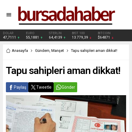
DOLAR
EURO
STERLİN
BIST 100
BITCOIN
47,7111
55,1881
64,4139
13.779,39
$64871
Anasayfa
Gündem
,
Manşet
Tapu sahipleri aman dikkat!
Tapu sahipleri aman dikkat!
Paylaş
Tweetle
Gönder