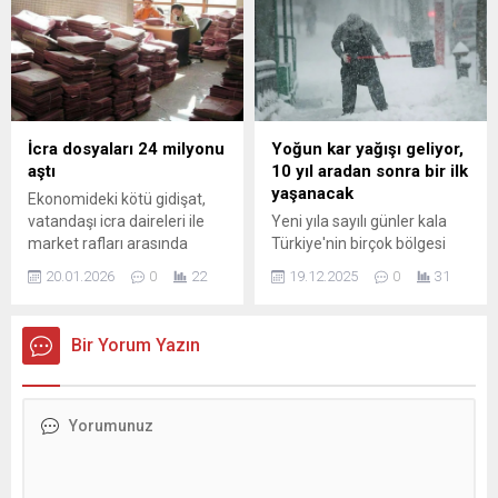
sağlanması konusunda
nüfusunun ve nüfus artış
Ulaştırma ve Altyapı
hızının yanı sıra, ortalama
Bakanlığı, Çalışma ve Sosyal
yaşın en yüksek ve düşük
Güvenlik Bakanlığı ile Sosyal
olduğu şehirlere de yer
Güvenlik Kurumu'na
verildi.
tavsiyede bulundu.
İcra dosyaları 24 milyonu
Yoğun kar yağışı geliyor,
aştı
10 yıl aradan sonra bir ilk
yaşanacak
Ekonomideki kötü gidişat,
vatandaşı icra daireleri ile
Yeni yıla sayılı günler kala
market rafları arasında
Türkiye'nin birçok bölgesi
sıkıştırmaya devam ediyor.
için yoğun kar yağışı uyarısı
20.01.2026
0
22
19.12.2025
0
31
CHP Niğde Milletvekili Ömer
yapıldı. Prof. Dr. Orhan Şen,
Fethi Gürer, iktidarın
yılbaşında Marmara'da da
ekonomi politikalarının
kar yağışı görülebileceğini
Bir Yorum Yazın
vatandaşı nasıl bir borç
belirterek, önümüzdeki
sarmalına sürüklediğini
günlerde açıklanacak
verilerle gözler ...
verilerin belirleyici olacağına
dikkat çekti.