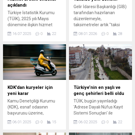
açıklandı
Gelir İdaresi Başkanlığı (GİB)
Türkiye İstatistik Kurumu
tarafından hazırlanan
(TÜİK), 2025 yılı Mayıs
düzenlemeyle,
dönemine ilişkin hizmet
taksimetreler artık "taksi
üretim endeksi verilerini
mali cihazı" olmadan
16.07.2025
0
22
08.01.2026
0
28
yayımladı. Açıklanan verilere
çalışamayacak ve her
göre endeks, geçen yılın aynı
yolculuk sonunda otomatik
dönemine göre yüzde 3,9
olarak fiş veya e-belge
oranında artış gösterdi. Aylık
düzenlenecek. Hazine ve
bazda ise hizmet üretimi
Maliye Bakanlığı, taksi
yüzde 1,2 ...
taşımacılığında ...
KDK’dan kuryeler için
Türkiye’nin en yaşlı ve
yeni karar
genç şehirleri belli oldu
Kamu Denetçiliği Kurumu
TÜİK, bugün yayınladığı
(KDK), esnaf odasının
'Adrese Dayalı Nüfus Kayıt
başvurusu üzerine,
Sistemi Sonuçları' ile
kuryelerin karıştığı trafik
Türkiye'nin 2024 yılına ilişkin
06.01.2025
0
15
06.02.2025
0
22
kazalarının azaltılması ve
nüfus bilgilerini paylaştı.
sosyal güvencelerinin
Raporda Türkiye'nin toplam