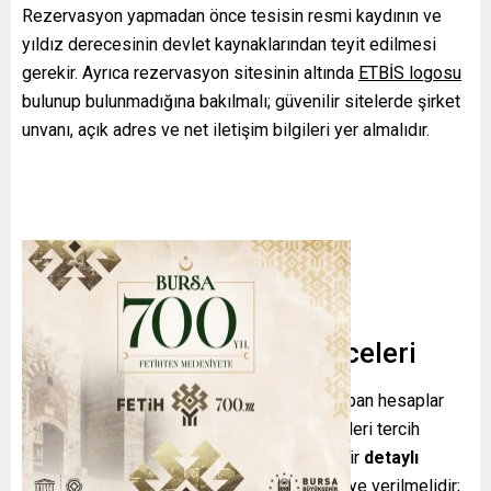
Rezervasyon yapmadan önce tesisin resmi kaydının ve
yıldız derecesinin devlet kaynaklarından teyit edilmesi
gerekir. Ayrıca rezervasyon sitesinin altında
ETBİS logosu
bulunup bulunmadığına bakılmalı; güvenilir sitelerde şirket
unvanı, açık adres ve net iletişim bilgileri yer almalıdır.
Satış ve Sözleşme Güvenceleri
Sosyal medya üzerinden kayıt dışı satış yapan hesaplar
yerine acentelerin kendi resmi internet siteleri tercih
edilmelidir. Paket tur ya da konaklamaya dair
detaylı
broşür veya bilgilendirme formu
tüketiciye verilmelidir;