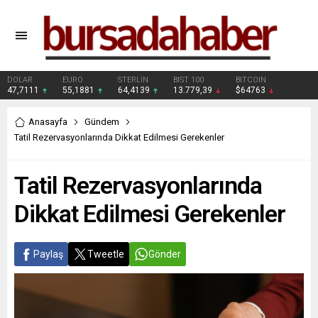
DOLAR
EURO
STERLİN
BIST 100
BITCOIN
47,7111
55,1881
64,4139
13.779,39
$64763
Anasayfa
Gündem
Tatil Rezervasyonlarında Dikkat Edilmesi Gerekenler
Tatil Rezervasyonlarında
Dikkat Edilmesi Gerekenler
Paylaş
Tweetle
Gönder