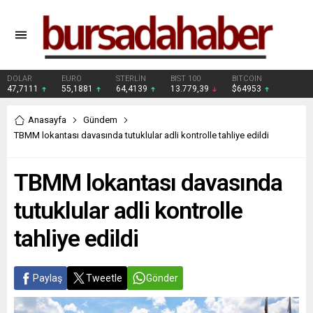
DOLAR
EURO
STERLİN
BIST 100
BITCOIN
47,7111
55,1881
64,4139
13.779,39
$64953
Anasayfa
Gündem
TBMM lokantası davasında tutuklular adli kontrolle tahliye edildi
TBMM lokantası davasında
tutuklular adli kontrolle
tahliye edildi
Paylaş
Tweetle
Gönder