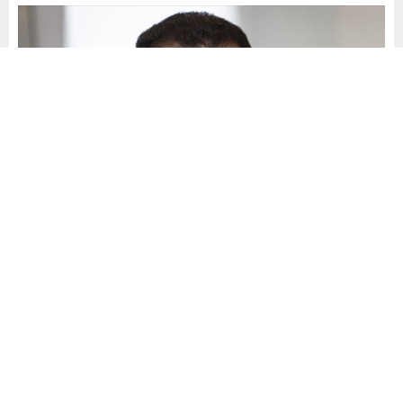
Yayınlama: 05.06.2026
A
A
+
-
0
Ekrem İmamoğlu’nun, eski Tuzla Belediye Başkanı Şadi
Yazıcı’ı hedef alan hakaret iddiasıyla yargılandığı davanın
yeniden görülmesine bugün başlandı. İmamoğlu,
duruşmaya Ses ve Görüntü Bilişim Sistemi (SEGBİS)