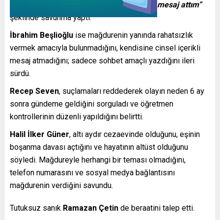
iddiaları kabul etmedi.
“Canım sıkıldığı için mesaj attım”
şeklinde savunma yaptı.
İbrahim Beşlioğlu
ise mağdurenin yanında rahatsızlık
vermek amacıyla bulunmadığını, kendisine cinsel içerikli
mesaj atmadığını; sadece sohbet amaçlı yazdığını ileri
sürdü.
Recep Seven
, suçlamaları reddederek olayın neden 6 ay
sonra gündeme geldiğini sorguladı ve öğretmen
kontrollerinin düzenli yapıldığını belirtti.
Halil İlker Güner
, altı aydır cezaevinde olduğunu, eşinin
boşanma davası açtığını ve hayatının altüst olduğunu
söyledi. Mağdureyle herhangi bir teması olmadığını,
telefon numarasını ve sosyal medya bağlantısını
mağdurenin verdiğini savundu.
Tutuksuz sanık
Ramazan Çetin
de beraatini talep etti.