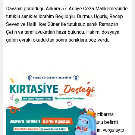
Davanın görüldüğü Ankara 57. Asliye Ceza Mahkemesinde
tutuklu sanıklar İbrahim Beşlioğlu, Durmuş Uğurlu, Recep
Seven ve Halil İlker Güner ile tutuksuz sanık Ramazan
Çetin ve taraf avukatları hazır bulundu. Hakim, dosyaya
gelen evrakı okuduktan sonra sanıklara söz verdi.
Sanık beyanları
Durmuş Uğurlu
, suçlamaların kariyerine ve itibarına
yönelik olduğunu söyleyerek mağdur olduğunu belirtti.
Uğurlu, 15 yıldır yüzlerce öğrenci yetiştirdiğini vurgulayıp