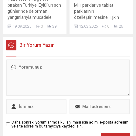
hareketin direncini anlattı.
bırakan Türkiye, Eylül'ün son
Milli parklar ve tabiat
Konuşmasında şu...
günlerinde de orman
parklarının
yangınlarıyla mücadele
özelleştirilmesine ilişkin
etmeye devam ediyor. Aynı
kanun teklifi Türkiye Büyük
19.09.2025
0
39
12.03.2026
0
26
gece içinde Isparta, Antalya,
Millet Meclisi'nde kabule
Balıkesir, Muğla ilerinin 7
dildi ve yasalaştı. Artık milli
farklı noktasında yangın
park ve tabiat parklarına
Bir Yorum Yazın
çıktı.
girişte para ödemeyen
ziyaretçiler giriş ücretinin 4
katı kadar ceza ödeyecek.
Daha sonraki yorumlarımda kullanılması için adım, e-posta adresim
ve site adresim bu tarayıcıya kaydedilsin.