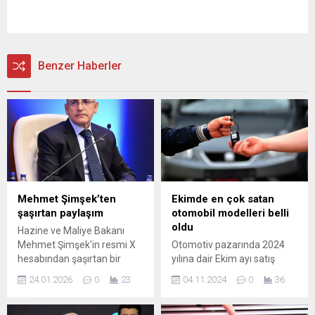
Benzer Haberler
Mehmet Şimşek’ten
Ekimde en çok satan
şaşırtan paylaşım
otomobil modelleri belli
oldu
Hazine ve Maliye Bakanı
Mehmet Şimşek'in resmi X
Otomotiv pazarında 2024
hesabından şaşırtan bir
yılına dair Ekim ayı satış
paylaşım yapıldı.
rakamlarını keşfedin.
24.01.2026
0
23
04.11.2024
0
36
Sektördeki yenilikler,
trendler ve tüketici