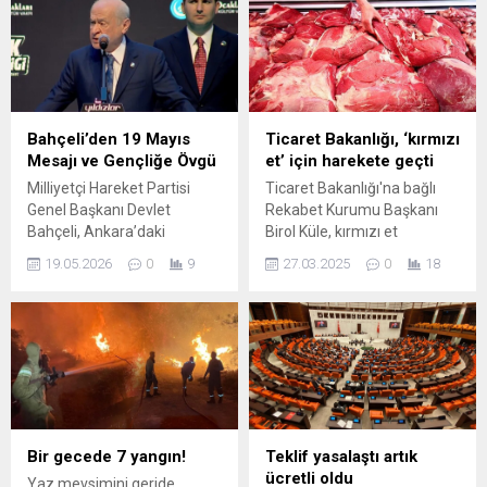
davranışları hakkında güncel
bilgilerle dolu bu içerik,
otomotiv meraklıları için
vazgeçilmez bir kaynak.
Bahçeli’den 19 Mayıs
Ticaret Bakanlığı, ‘kırmızı
Mesajı ve Gençliğe Övgü
et’ için harekete geçti
Milliyetçi Hareket Partisi
Ticaret Bakanlığı'na bağlı
Genel Başkanı Devlet
Rekabet Kurumu Başkanı
Bahçeli, Ankara’daki
Birol Küle, kırmızı et
programına Türk Gençliği
sektörüne ilişkin eş anlı çok
19.05.2026
0
9
27.03.2025
0
18
Büyük Kurultayı’nda başladı.
sayıda inceleme
Salona girerken gösterilen
yürüttüklerini ve bu konuda
ilgi ve coşku, konuşmasında
önemli bulgular elde
gençlere ve milli değerlere
ettiklerini belirterek,
vurgu yapmasını sağladı. 19
"Rekabeti ihlal eden
Mayıs Atatürk’ü Anma,
teşebbüslere kanunumuzun
Gençlik ve Spor Bayramı’nı
Rekabet Kuruluna verdiği
kutlayarak sözlerine
yetkiye dayanarak cirolarının
başlayan Bahçeli, gençliğe
yüzde 10'u tutarında idari
Bir gecede 7 yangın!
Teklif yasalaştı artık
olan güvenini ve ülkücü
para cezası vereceğiz." dedi.
ücretli oldu
Yaz mevsimini geride